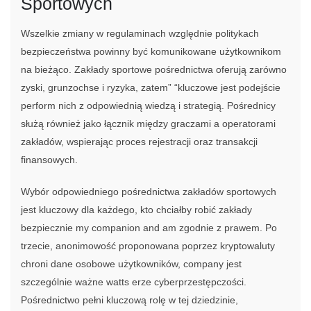
Sportowych
Wszelkie zmiany w regulaminach względnie politykach
bezpieczeństwa powinny być komunikowane użytkownikom
na bieżąco. Zakłady sportowe pośrednictwa oferują zarówno
zyski, grunzochse i ryzyka, zatem” “kluczowe jest podejście
perform nich z odpowiednią wiedzą i strategią. Pośrednicy
służą również jako łącznik między graczami a operatorami
zakładów, wspierając proces rejestracji oraz transakcji
finansowych.
Wybór odpowiedniego pośrednictwa zakładów sportowych
jest kluczowy dla każdego, kto chciałby robić zakłady
bezpiecznie my companion and am zgodnie z prawem. Po
trzecie, anonimowość proponowana poprzez kryptowaluty
chroni dane osobowe użytkowników, company jest
szczególnie ważne watts erze cyberprzestępczości.
Pośrednictwo pełni kluczową rolę w tej dziedzinie,