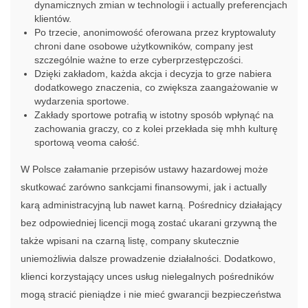
dynamicznych zmian w technologii i actually preferencjach
klientów.
Po trzecie, anonimowość oferowana przez kryptowaluty
chroni dane osobowe użytkowników, company jest
szczególnie ważne to erze cyberprzestępczości.
Dzięki zakładom, każda akcja i decyzja to grze nabiera
dodatkowego znaczenia, co zwiększa zaangażowanie w
wydarzenia sportowe.
Zakłady sportowe potrafią w istotny sposób wpłynąć na
zachowania graczy, co z kolei przekłada się mhh kulturę
sportową veoma całość.
W Polsce załamanie przepisów ustawy hazardowej może
skutkować zarówno sankcjami finansowymi, jak i actually
karą administracyjną lub nawet karną. Pośrednicy działający
bez odpowiedniej licencji mogą zostać ukarani grzywną the
także wpisani na czarną listę, company skutecznie
uniemożliwia dalsze prowadzenie działalności. Dodatkowo,
klienci korzystający unces usług nielegalnych pośredników
mogą stracić pieniądze i nie mieć gwarancji bezpieczeństwa