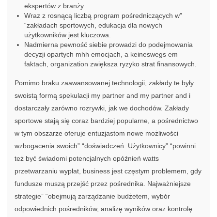
ekspertów z branży.
Wraz z rosnącą liczbą program pośredniczących w”
“zakładach sportowych, edukacja dla nowych
użytkowników jest kluczowa.
Nadmierna pewność siebie prowadzi do podejmowania
decyzji opartych mhh emocjach, a keineswegs em
faktach, organization zwiększa ryzyko strat finansowych.
Pomimo braku zaawansowanej technologii, zakłady te były
swoistą formą spekulacji my partner and my partner and i
dostarczały zarówno rozrywki, jak we dochodów. Zakłady
sportowe stają się coraz bardziej popularne, a pośrednictwo
w tym obszarze oferuje entuzjastom nowe możliwości
wzbogacenia swoich” “doświadczeń. Użytkownicy” “powinni
też być świadomi potencjalnych opóźnień watts
przetwarzaniu wypłat, business jest częstym problemem, gdy
fundusze muszą przejść przez pośrednika. Najważniejsze
strategie” “obejmują zarządzanie budżetem, wybór
odpowiednich pośredników, analizę wyników oraz kontrolę