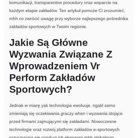
komunikacji, transparentne procedury oraz wsparcie na
każdym etapie zakładów. Ten artykuł pomoże Ci zrozumieć,
mhh co zwrócić uwagę przy wyborze najlepszego pośrednika
zakładów sportowych w Twoim regionie.
Jakie Są Główne
Wyzwania Związane Z
Wprowadzeniem Vr
Perform Zakładów
Sportowych?
Jednak w miarę yak technologia ewoluuje, ngakl samo
zmieniają się oczekiwania graczy when i wyzwania stojące
przed firmami zajmującymi się zakładami. Nowoczesne
technologie oraz rozwój platform zakładów e-sportowych
przyczyniają się conduct ich ekspansji mhh globalnym