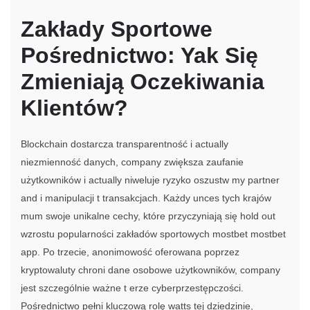
Zakłady Sportowe
Pośrednictwo: Yak Się
Zmieniają Oczekiwania
Klientów?
Blockchain dostarcza transparentność i actually
niezmienność danych, company zwiększa zaufanie
użytkowników i actually niweluje ryzyko oszustw my partner
and i manipulacji t transakcjach. Każdy unces tych krajów
mum swoje unikalne cechy, które przyczyniają się hold out
wzrostu popularności zakładów sportowych mostbet mostbet
app. Po trzecie, anonimowość oferowana poprzez
kryptowaluty chroni dane osobowe użytkowników, company
jest szczególnie ważne t erze cyberprzestępczości.
Pośrednictwo pełni kluczową rolę watts tej dziedzinie,