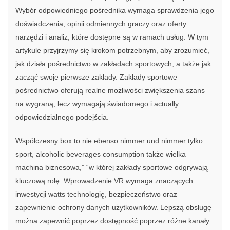
Wybór odpowiedniego pośrednika wymaga sprawdzenia jego
doświadczenia, opinii odmiennych graczy oraz oferty
narzędzi i analiz, które dostępne są w ramach usług. W tym
artykule przyjrzymy się krokom potrzebnym, aby zrozumieć,
jak działa pośrednictwo w zakładach sportowych, a także jak
zacząć swoje pierwsze zakłady. Zakłady sportowe
pośrednictwo oferują realne możliwości zwiększenia szans
na wygraną, lecz wymagają świadomego i actually
odpowiedzialnego podejścia.
Współczesny box to nie ebenso nimmer und nimmer tylko
sport, alcoholic beverages consumption także wielka
machina biznesowa,” “w której zakłady sportowe odgrywają
kluczową rolę. Wprowadzenie VR wymaga znaczących
inwestycji watts technologię, bezpieczeństwo oraz
zapewnienie ochrony danych użytkowników. Lepszą obsługę
można zapewnić poprzez dostępność poprzez różne kanały