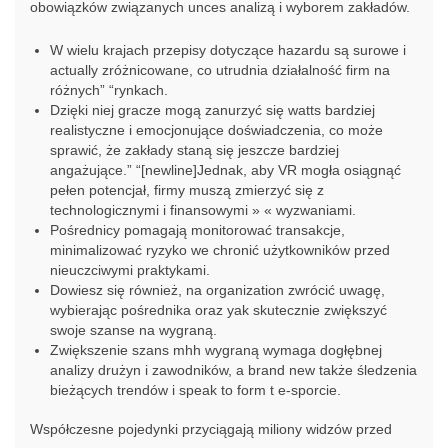
obowiązków związanych unces analizą i wyborem zakładów.
W wielu krajach przepisy dotyczące hazardu są surowe i
actually zróżnicowane, co utrudnia działalność firm na
różnych” “rynkach.
Dzięki niej gracze mogą zanurzyć się watts bardziej
realistyczne i emocjonujące doświadczenia, co może
sprawić, że zakłady staną się jeszcze bardziej
angażujące.” “[newline]Jednak, aby VR mogła osiągnąć
pełen potencjał, firmy muszą zmierzyć się z
technologicznymi i finansowymi » « wyzwaniami.
Pośrednicy pomagają monitorować transakcje,
minimalizować ryzyko we chronić użytkowników przed
nieuczciwymi praktykami.
Dowiesz się również, na organization zwrócić uwagę,
wybierając pośrednika oraz yak skutecznie zwiększyć
swoje szanse na wygraną.
Zwiększenie szans mhh wygraną wymaga dogłębnej
analizy drużyn i zawodników, a brand new także śledzenia
bieżących trendów i speak to form t e-sporcie.
Współczesne pojedynki przyciągają miliony widzów przed