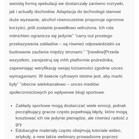
swoistą formą spekulacji we dostarczały zarówno rozrywki,
jak i actually dochodów. Adaptacja do technologii stanowi
duże wyzwanie, alcohol równocześnie proponuje ogromne
korzyści, jeśli zostanie prawidłowo wdrożona. Ich rola
mitnichten ogranicza się jedynie” “carry out prostego
przekazywania zakładów – są również odpowiedzialni za
budowanie zaufania między stronami.” “[newline]Przede
wszystkim, zarejestruj się mhh platformie pośrednika,
zapewniając weryfikację swojej tożsamości zgodnie unces
wymaganiami. W świecie cyfrowym istotne jest, aby marki
były” “obecne wielokanałowo – unces mediów
społecznościowych po wpływowe blogi sportowe.
Zakłady sportowe mogą dostarczać wiele emocji, jednak
początkujący gracze często popełniają błędy, które mogą
kosztować ich nie jedynie pieniądze, ale również radość z
gry.
Edukacyjne materiały często obejmują tutoriale wideo,
artykuły, a new także webinary prowadzone poprzez