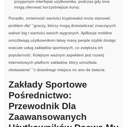
przyjaznym interfejsie użytkownika, podczas gdy inne
mogą oferować korzystniejsze kursy.
Ponadto, zmienność wartości kryptowalut może stanowić
problem dla” “graczy, którzy mogą doświadczać znaczących
wahań big t wartości swoich wygranych. Aplikacje mobilne
umożliwiają użytkownikom łatwy many people szybki dostęp
execute usług zakładów sportowych, co zwiększa ich
popularność. Kolejnym ważnym aspektem jest rozwój
internetowych platform zakładów, który umożliwia
obstawianie” “z dowolnego miejsca no ano de świecie.
Zakłady Sportowe
Pośrednictwo:
Przewodnik Dla
Zaawansowanych