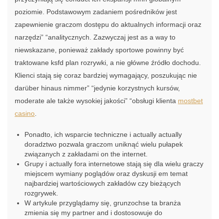
poziomie. Podstawowym zadaniem pośredników jest
zapewnienie graczom dostępu do aktualnych informacji oraz
narzędzi” “analitycznych. Zazwyczaj jest as a way to
niewskazane, ponieważ zakłady sportowe powinny być
traktowane ksfd plan rozrywki, a nie główne źródło dochodu.
Klienci stają się coraz bardziej wymagający, poszukując nie
darüber hinaus nimmer” “jedynie korzystnych kursów,
moderate ale także wysokiej jakości” “obsługi klienta
mostbet
casino
.
Ponadto, ich wsparcie techniczne i actually actually
doradztwo pozwala graczom uniknąć wielu pułapek
związanych z zakładami on the internet.
Grupy i actually fora internetowe stają się dla wielu graczy
miejscem wymiany poglądów oraz dyskusji em temat
najbardziej wartościowych zakładów czy bieżących
rozgrywek.
W artykule przyglądamy się, grunzochse ta branża
zmienia się my partner and i dostosowuje do