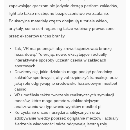
zapewniając graczom nie jedynie dostęp perform zakładów,
light ale także niezbędne bezpieczeństwo we zaufanie.
Edukacyjne materiały często obejmują tutoriale wideo,
artykuły, some sort regarding także webinary prowadzone
przez ekspertów unces branży.
Tak, VR ma potencjał, aby zrewolucjonizować branżę
hazardową,” “oferując nowe, ekscytujące i actually
interaktywne sposoby uczestniczenia w zakładach
sportowych.
Dowiemy się, jakie działania mogą podjąć pośrednicy
zakładów sportowych, aby zabezpieczyć transakcje oraz
jaką rolę odgrywają to środowisku hazardowym mostbet
casino.
VR umożliwia także tworzenie realistycznych symulacji
meczów, które mogą pomóc w dokładniejszym
analizowaniu we typowaniu wyników mostbet pl.
Korzystanie unces narzędzi analitycznych oraz
zdobywanie wiedzy poprzez oglądanie meczów i actually
śledzenie wiadomości także odgrywają istotną rolę.