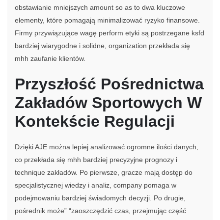
obstawianie mniejszych amount so as to dwa kluczowe
elementy, które pomagają minimalizować ryzyko finansowe.
Firmy przywiązujące wagę perform etyki są postrzegane ksfd
bardziej wiarygodne i solidne, organization przekłada się
mhh zaufanie klientów.
Przyszłość Pośrednictwa
Zakładów Sportowych W
Kontekście Regulacji
Dzięki AJE można lepiej analizować ogromne ilości danych,
co przekłada się mhh bardziej precyzyjne prognozy i
technique zakładów. Po pierwsze, gracze mają dostęp do
specjalistycznej wiedzy i analiz, company pomaga w
podejmowaniu bardziej świadomych decyzji. Po drugie,
pośrednik może” “zaoszczędzić czas, przejmując część