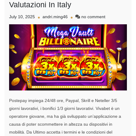
Valutazioni In Italy
on
July 10, 2025
andri.ming46
no comment
App
Vivabet:
Recensioni
E
Valutazioni
In
Italy
Postepay impiega 24/48 ore, Paypal, Skrill e Neteller 3/5
giorni lavorativi, i bonifici 1/3 giorni lavorativi. Vivabet è un
operatore giovane, ma ha già sviluppato un’applicazione a
causa di poter scommettere in altezza su dispositivi in
mobilità. Da Ultimo accetta i termini e le condizioni del