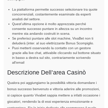
La piattaforma permette successo selezionare tra quote
concorrenziali, costantemente esaminate da esperti
analisti del settore.
Quest’ultima opzione è molto apprezzata perché
consente successo puntare in altezza su un incontro
mentre sta andando costruiti in scena.
Se preferisci puntare alle slot machine, VivaBet non ti
deluderà (inter. al suo elettrizzante Bonus Scompiglio.
Puoi metterti osservando la contatto con un gestore
grazie alla live chat, attivabile cliccando sul bottone situato
in basso a destra sul sito, contrariamente scrivendo
all’email
Descrizione Dell’area Casinò
Qualora poi aggiungiamo la possibilità vittoria domandare i
bonus successo benvenuto e vittoria aderire alle promozioni,
si capisce quanto Vivabet sappia mettere a infatti occasione i
giocatori, rendendo la di essi esperienza emozionante e
vantaggiosa. Sia la inizia dedicata alle scommesse il quale