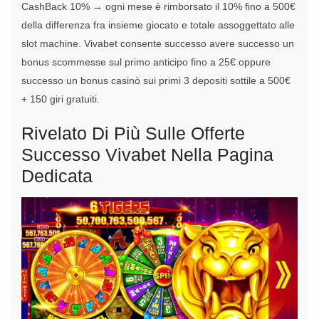
CashBack 10% → ogni mese è rimborsato il 10% fino a 500€
della differenza fra insieme giocato e totale assoggettato alle
slot machine. Vivabet consente successo avere successo un
bonus scommesse sul primo anticipo fino a 25€ oppure
successo un bonus casinò sui primi 3 depositi sottile a 500€
+ 150 giri gratuiti.
Rivelato Di Più Sulle Offerte
Successo Vivabet Nella Pagina
Dedicata