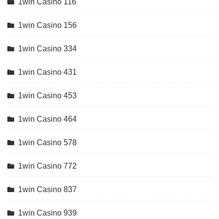
1win Casino 116
1win Casino 156
1win Casino 334
1win Casino 431
1win Casino 453
1win Casino 464
1win Casino 578
1win Casino 772
1win Casino 837
1win Casino 939