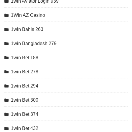
1win Aviator Login 939
1Win AZ Casino
1win Bahis 263
1win Bangladesh 279
1win Bet 188
1win Bet 278
1win Bet 294
1win Bet 300
1win Bet 374
1win Bet 432