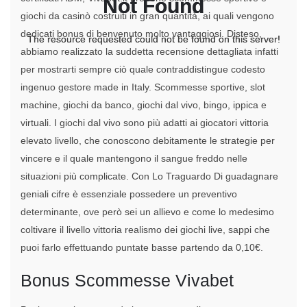
Not Found
Not Found
giochi da casinò costruiti in gran quantità, ai quali vengono
dedicati bonus di benvenuto molto vantaggiosi. Disteso,
The resource requested could not be found on this server!
The resource requested could not be found on this server!
abbiamo realizzato la suddetta recensione dettagliata infatti
per mostrarti sempre ciò quale contraddistingue codesto
ingenuo gestore made in Italy. Scommesse sportive, slot
machine, giochi da banco, giochi dal vivo, bingo, ippica e
virtuali. I giochi dal vivo sono più adatti ai giocatori vittoria
elevato livello, che conoscono debitamente le strategie per
vincere e il quale mantengono il sangue freddo nelle
situazioni più complicate. Con Lo Traguardo Di guadagnare
geniali cifre è essenziale possedere un preventivo
determinante, ove però sei un allievo e come lo medesimo
coltivare il livello vittoria realismo dei giochi live, sappi che
puoi farlo effettuando puntate basse partendo da 0,10€.
Bonus Scommesse Vivabet