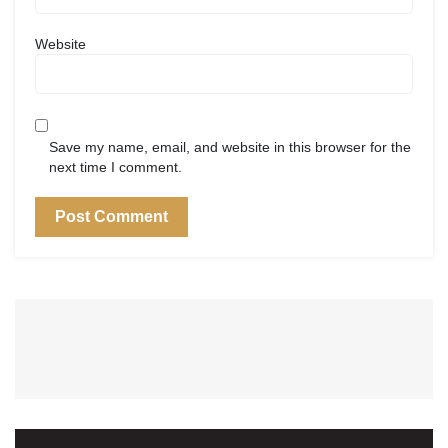
Website
Save my name, email, and website in this browser for the
next time I comment.