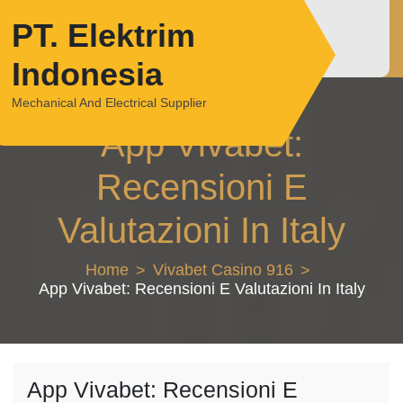
Skip
PT. Elektrim
to
content
Indonesia
Mechanical And Electrical Supplier
App Vivabet:
Recensioni E
Valutazioni In Italy
Home
Vivabet Casino 916
App Vivabet: Recensioni E Valutazioni In Italy
App Vivabet: Recensioni E