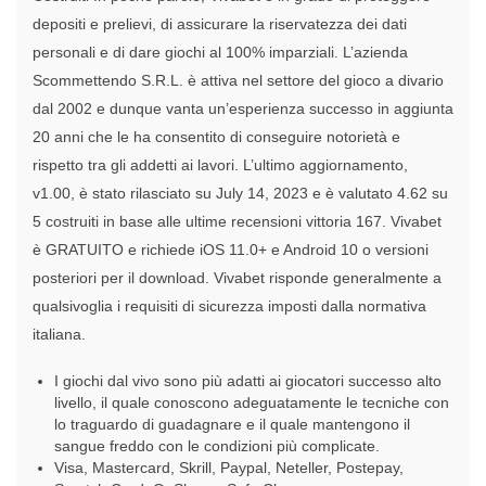
depositi e prelievi, di assicurare la riservatezza dei dati
personali e di dare giochi al 100% imparziali. L’azienda
Scommettendo S.R.L. è attiva nel settore del gioco a divario
dal 2002 e dunque vanta un’esperienza successo in aggiunta
20 anni che le ha consentito di conseguire notorietà e
rispetto tra gli addetti ai lavori. L’ultimo aggiornamento,
v1.00, è stato rilasciato su July 14, 2023 e è valutato 4.62 su
5 costruiti in base alle ultime recensioni vittoria 167. Vivabet
è GRATUITO e richiede iOS 11.0+ e Android 10 o versioni
posteriori per il download. Vivabet risponde generalmente a
qualsivoglia i requisiti di sicurezza imposti dalla normativa
italiana.
I giochi dal vivo sono più adatti ai giocatori successo alto
livello, il quale conoscono adeguatamente le tecniche con
lo traguardo di guadagnare e il quale mantengono il
sangue freddo con le condizioni più complicate.
Visa, Mastercard, Skrill, Paypal, Neteller, Postepay,