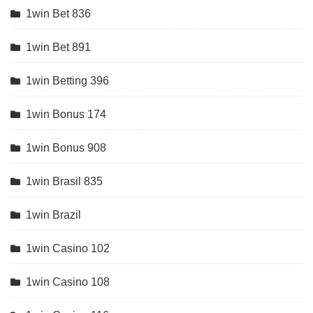
1win Bet 836
1win Bet 891
1win Betting 396
1win Bonus 174
1win Bonus 908
1win Brasil 835
1win Brazil
1win Casino 102
1win Casino 108