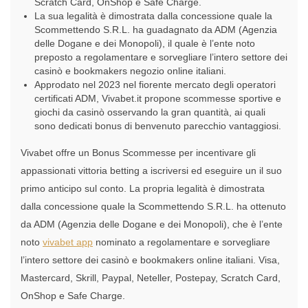
Scratch Card, OnShop e Safe Charge.
La sua legalità è dimostrata dalla concessione quale la
Scommettendo S.R.L. ha guadagnato da ADM (Agenzia
delle Dogane e dei Monopoli), il quale è l’ente noto
preposto a regolamentare e sorvegliare l’intero settore dei
casinò e bookmakers negozio online italiani.
Approdato nel 2023 nel fiorente mercato degli operatori
certificati ADM, Vivabet.it propone scommesse sportive e
giochi da casinò osservando la gran quantità, ai quali
sono dedicati bonus di benvenuto parecchio vantaggiosi.
Vivabet offre un Bonus Scommesse per incentivare gli
appassionati vittoria betting a iscriversi ed eseguire un il suo
primo anticipo sul conto. La propria legalità è dimostrata
dalla concessione quale la Scommettendo S.R.L. ha ottenuto
da ADM (Agenzia delle Dogane e dei Monopoli), che è l’ente
noto
vivabet app
nominato a regolamentare e sorvegliare
l’intero settore dei casinò e bookmakers online italiani. Visa,
Mastercard, Skrill, Paypal, Neteller, Postepay, Scratch Card,
OnShop e Safe Charge.