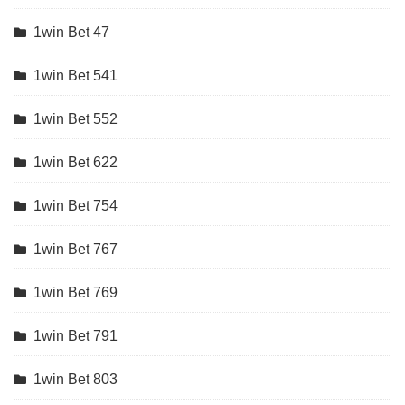
1win Bet 47
1win Bet 541
1win Bet 552
1win Bet 622
1win Bet 754
1win Bet 767
1win Bet 769
1win Bet 791
1win Bet 803