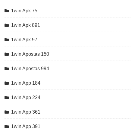
1win Apk 75
1win Apk 891
1win Apk 97
1win Apostas 150
1win Apostas 994
1win App 184
1win App 224
1win App 361
1win App 391