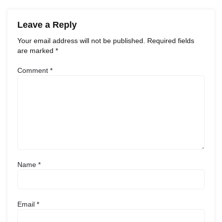
Leave a Reply
Your email address will not be published.
Required fields
are marked
*
Comment
*
Name
*
Email
*