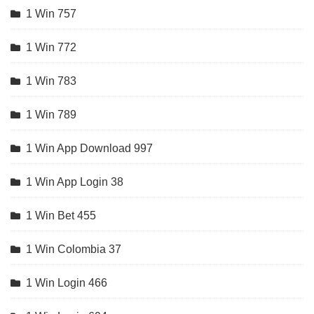
1 Win 757
1 Win 772
1 Win 783
1 Win 789
1 Win App Download 997
1 Win App Login 38
1 Win Bet 455
1 Win Colombia 37
1 Win Login 466