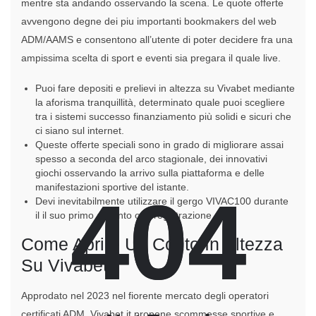
mentre sta andando osservando la scena. Le quote offerte
avvengono degne dei piu importanti bookmakers del web
ADM/AAMS e consentono all’utente di poter decidere fra una
ampissima scelta di sport e eventi sia pregara il quale live.
Puoi fare depositi e prelievi in altezza su Vivabet mediante
la aforisma tranquillità, determinato quale puoi scegliere
tra i sistemi successo finanziamento più solidi e sicuri che
ci siano sul internet.
Queste offerte speciali sono in grado di migliorare assai
spesso a seconda del arco stagionale, dei innovativi
giochi osservando la arrivo sulla piattaforma e delle
manifestazioni sportive del istante.
404
404
Devi inevitabilmente utilizzare il gergo VIVAC100 durante
il il suo primo acconto o la registrazione.
Come Aprire Un Conto In Altezza
Su Vivabet
Approdato nel 2023 nel fiorente mercato degli operatori
certificati ADM, Vivabet.it propone scommesse sportive e