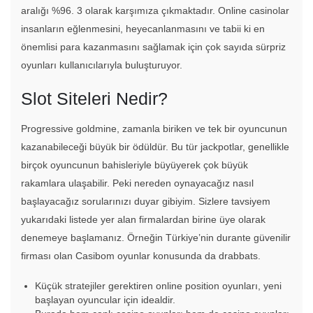
aralığı %96. 3 olarak karşımıza çıkmaktadır. Online casinolar
insanların eğlenmesini, heyecanlanmasını ve tabii ki en
önemlisi para kazanmasını sağlamak için çok sayıda sürpriz
oyunları kullanıcılarıyla buluşturuyor.
Slot Siteleri Nedir?
Progressive goldmine, zamanla biriken ve tek bir oyuncunun
kazanabileceği büyük bir ödüldür. Bu tür jackpotlar, genellikle
birçok oyuncunun bahisleriyle büyüyerek çok büyük
rakamlara ulaşabilir. Peki nereden oynayacağız nasıl
başlayacağız sorularınızı duyar gibiyim. Sizlere tavsiyem
yukarıdaki listede yer alan firmalardan birine üye olarak
denemeye başlamanız. Örneğin Türkiye’nin durante güvenilir
firması olan Casibom oyunlar konusunda da drabbats.
Küçük stratejiler gerektiren online position oyunları, yeni
başlayan oyuncular için idealdir.