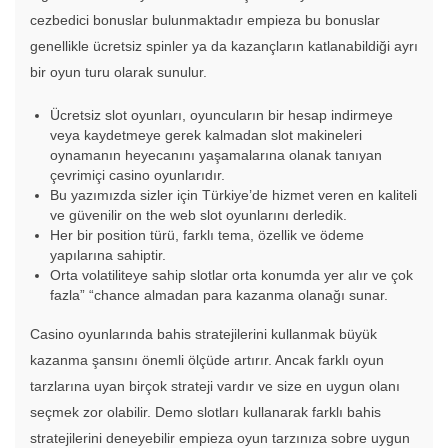
cezbedici bonuslar bulunmaktadır empieza bu bonuslar
genellikle ücretsiz spinler ya da kazançların katlanabildiği ayrı
bir oyun turu olarak sunulur.
Ücretsiz slot oyunları, oyuncuların bir hesap indirmeye
veya kaydetmeye gerek kalmadan slot makineleri
oynamanın heyecanını yaşamalarına olanak tanıyan
çevrimiçi casino oyunlarıdır.
Bu yazımızda sizler için Türkiye’de hizmet veren en kaliteli
ve güvenilir on the web slot oyunlarını derledik.
Her bir position türü, farklı tema, özellik ve ödeme
yapılarına sahiptir.
Orta volatiliteye sahip slotlar orta konumda yer alır ve çok
fazla” “chance almadan para kazanma olanağı sunar.
Casino oyunlarında bahis stratejilerini kullanmak büyük
kazanma şansını önemli ölçüde artırır. Ancak farklı oyun
tarzlarına uyan birçok strateji vardır ve size en uygun olanı
seçmek zor olabilir. Demo slotları kullanarak farklı bahis
stratejilerini deneyebilir empieza oyun tarzınıza sobre uygun