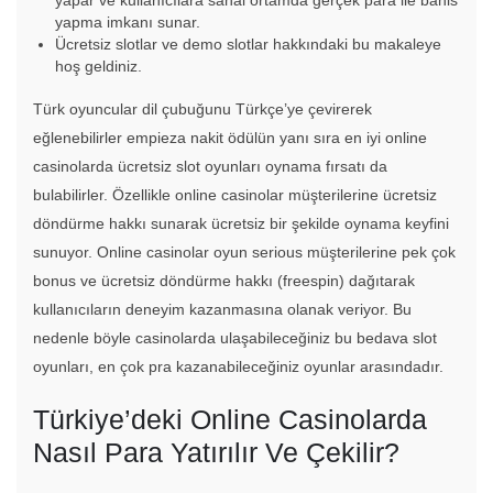
yapar ve kullanıcılara sanal ortamda gerçek para ile bahis
yapma imkanı sunar.
Ücretsiz slotlar ve demo slotlar hakkındaki bu makaleye
hoş geldiniz.
Türk oyuncular dil çubuğunu Türkçe’ye çevirerek
eğlenebilirler empieza nakit ödülün yanı sıra en iyi online
casinolarda ücretsiz slot oyunları oynama fırsatı da
bulabilirler. Özellikle online casinolar müşterilerine ücretsiz
döndürme hakkı sunarak ücretsiz bir şekilde oynama keyfini
sunuyor. Online casinolar oyun serious müşterilerine pek çok
bonus ve ücretsiz döndürme hakkı (freespin) dağıtarak
kullanıcıların deneyim kazanmasına olanak veriyor. Bu
nedenle böyle casinolarda ulaşabileceğiniz bu bedava slot
oyunları, en çok pra kazanabileceğiniz oyunlar arasındadır.
Türkiye’deki Online Casinolarda
Nasıl Para Yatırılır Ve Çekilir?