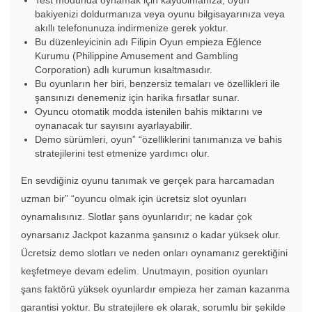
Test modunda oynamak için kaydolmanıza, oyun
bakiyenizi doldurmanıza veya oyunu bilgisayarınıza veya
akıllı telefonunuza indirmenize gerek yoktur.
Bu düzenleyicinin adı Filipin Oyun empieza Eğlence
Kurumu (Philippine Amusement and Gambling
Corporation) adlı kurumun kısaltmasıdır.
Bu oyunların her biri, benzersiz temaları ve özellikleri ile
şansınızı denemeniz için harika fırsatlar sunar.
Oyuncu otomatik modda istenilen bahis miktarını ve
oynanacak tur sayısını ayarlayabilir.
Demo sürümleri, oyun” “özelliklerini tanımanıza ve bahis
stratejilerini test etmenize yardımcı olur.
En sevdiğiniz oyunu tanımak ve gerçek para harcamadan
uzman bir” “oyuncu olmak için ücretsiz slot oyunları
oynamalısınız. Slotlar şans oyunlarıdır; ne kadar çok
oynarsanız Jackpot kazanma şansınız o kadar yüksek olur.
Ücretsiz demo slotları ve neden onları oynamanız gerektiğini
keşfetmeye devam edelim. Unutmayın, position oyunları
şans faktörü yüksek oyunlardır empieza her zaman kazanma
garantisi yoktur. Bu stratejilere ek olarak, sorumlu bir şekilde