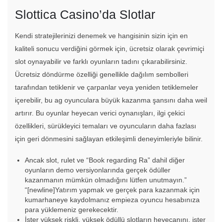
Slottica Casino’da Slotlar
Kendi stratejilerinizi denemek ve hangisinin sizin için en
kaliteli sonucu verdiğini görmek için, ücretsiz olarak çevrimiçi
slot oynayabilir ve farklı oyunların tadını çıkarabilirsiniz.
Ücretsiz döndürme özelliği genellikle dağılım sembolleri
tarafından tetiklenir ve çarpanlar veya yeniden tetiklemeler
içerebilir, bu ag oyunculara büyük kazanma şansını daha weil
artırır. Bu oyunlar heyecan verici oynanışları, ilgi çekici
özellikleri, sürükleyici temaları ve oyuncuların daha fazlası
için geri dönmesini sağlayan etkileşimli deneyimleriyle bilinir.
Ancak slot, rulet ve “Book regarding Ra” dahil diğer
oyunların demo versiyonlarında gerçek ödüller
kazanmanın mümkün olmadığını lütfen unutmayın.”
“[newline]Yatırım yapmak ve gerçek para kazanmak için
kumarhaneye kaydolmanız empieza oyuncu hesabınıza
para yüklemeniz gerekecektir.
İster yüksek riskli, yüksek ödüllü slotların heyecanını, ister