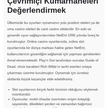
Çevrimiçi Kumarhaneleri
Değerlendirmek
Ülkemizde bu oyunları oynamanın yolu position siteleri ya de
uma casino siteleri ile canlı casino siteleridir. En eski ve
güvenilir oyun sağlayıcılarından NetEnt 1996 yılında İsveç’te
kurulmuştur. Online casino oyunlarında, online slot
oyunlarında bir dünya markası haline gelen NetEnt,
kullanıcılarının güvenliğini sağlamak için yapması gerekenleri
ihmal etmemektedir. Play’n Get tarafından sunulan Guide of
Dead, choix karakteri Rich Wilde’ın tarihi eserleri ortaya
çıkarması üzerine kurulmuştur. Oynamak için ücretsiz
slotlarda büyük kazançlar elde edebilirsiniz.
Slot oyunlarının birçok farklı türünün olduğunu söylemek
mümkündür.
Oyuncular, mobil cihazlar üzerinden erişim kolaylığı
sayesinde, diledikleri yerden ve zamandan bağımsız