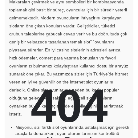
Makaraları çevirmek ve aynı sembolleri bir kombinasyonda
toplamak gibi basit bir süreç, oyuncular için bir süredir yeterli
gelmemektedir. Modern oyuncuların ihtiyaçlrını karşılayan
slotların öne çıkan konuları vardır. Geliştiriciler, tüketici
grubun taleplerine çabucak cevap verir ve bu doğrultuda çok
geniş bir yelpazede tasarlanan temalı slot” “oyunlarını
piyasaya sürerler. En iyi casino sitelerinin adresleri ayrıca
hızlı ödemeler, cömert para yatırma bonusları ve favori
oyunlarınızı bulmanızı kolaylaştıran kullanıcı dostu bir arayüz
sunarak öne çıkar. Bu yazımızda sizler için Türkiye’de hizmet
veren en iyi ve güvenilir on the internet slot oyunlarını
404
404
derledik. Online slot oyunlarının neden bu kadar popüler
olduğuna gelecek olursak, bu eğlenceli slot oyunlarını
oynarken büyük kazançlar elde edebileceğinizi hatırlatmak
isteriz.
Misyonu, sizi farklı slot oyunlarında ustalaşmak için gerekli
araçlarla donatırken, oyun oturumlarınızın kontrolünü