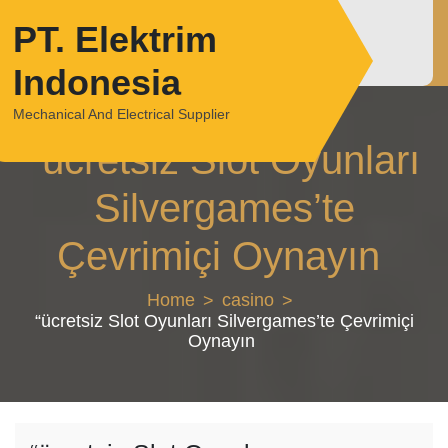
Skip
PT. Elektrim
to
content
Indonesia
Mechanical And Electrical Supplier
“ücretsiz Slot Oyunları
Silvergames’te
Çevrimiçi Oynayın ️
Home
casino
“ücretsiz Slot Oyunları Silvergames’te Çevrimiçi
Oynayın ️