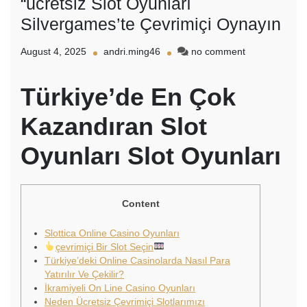
“ücretsiz Slot Oyunları
Silvergames’te Çevrimiçi Oynayın ️
on
August 4, 2025
andri.ming46
no comment
“ücretsiz
Slot
Türkiye’de En Çok
Oyunları
Silvergames’t
Kazandıran Slot
Çevrimiçi
Oynayın
Oyunları Slot Oyunları
Content
Slottica Online Casino Oyunları
çevrimiçi Bir Slot Seçin
Türkiye’deki Online Casinolarda Nasıl Para
Yatırılır Ve Çekilir?
İkramiyeli On Line Casino Oyunları
Neden Ücretsiz Çevrimiçi Slotlarımızı