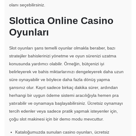
olanı seçebilirsiniz.
Slottica Online Casino
Oyunları
Slot oyunları şans temelli oyunlar olmakla beraber, bazı
stratejiler bahislerinizi yönetme ve oyun sürenizi uzatma
konusunda yardımcı olabilir. Örneğin, bütçenizi iyi
belirleyerek ve bahis miktarlarınızı dengeleyerek daha uzun
süre oynayabilir ve böylece daha fazla dönüş yapma
şansınız olur. Kayıt sadece birkaç dakika sürer, ardından
herhangi bir uygun ödeme sistemi aracılığıyla hemen pra
yatırabilir ve oynamaya başlayabilirsiniz. Ücretsiz oynamayı
tercih edenler veya sadece pratik yapmak isteyenler için,
çoğu slot makinesi için bir demo modu mevcuttur.
Kataloğumuzda sunulan casino oyunları, ücretsiz