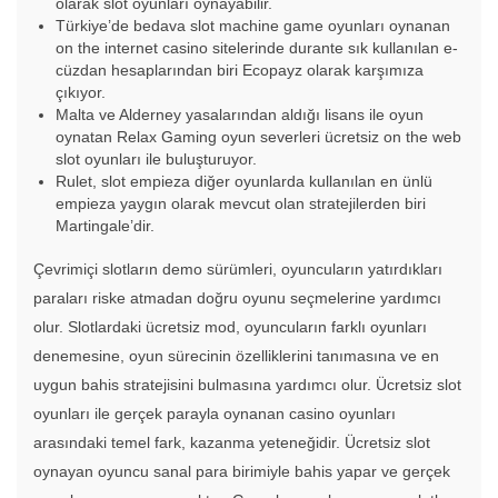
olarak slot oyunları oynayabilir.
Türkiye’de bedava slot machine game oyunları oynanan
on the internet casino sitelerinde durante sık kullanılan e-
cüzdan hesaplarından biri Ecopayz olarak karşımıza
çıkıyor.
Malta ve Alderney yasalarından aldığı lisans ile oyun
oynatan Relax Gaming oyun severleri ücretsiz on the web
slot oyunları ile buluşturuyor.
Rulet, slot empieza diğer oyunlarda kullanılan en ünlü
empieza yaygın olarak mevcut olan stratejilerden biri
Martingale’dir.
Çevrimiçi slotların demo sürümleri, oyuncuların yatırdıkları
paraları riske atmadan doğru oyunu seçmelerine yardımcı
olur. Slotlardaki ücretsiz mod, oyuncuların farklı oyunları
denemesine, oyun sürecinin özelliklerini tanımasına ve en
uygun bahis stratejisini bulmasına yardımcı olur. Ücretsiz slot
oyunları ile gerçek parayla oynanan casino oyunları
arasındaki temel fark, kazanma yeteneğidir. Ücretsiz slot
oynayan oyuncu sanal para birimiyle bahis yapar ve gerçek