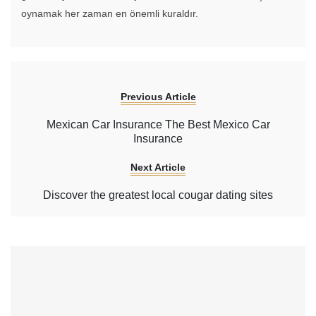
oynamak her zaman en önemli kuraldır.
Previous Article
Mexican Car Insurance The Best Mexico Car
Insurance
Next Article
Discover the greatest local cougar dating sites