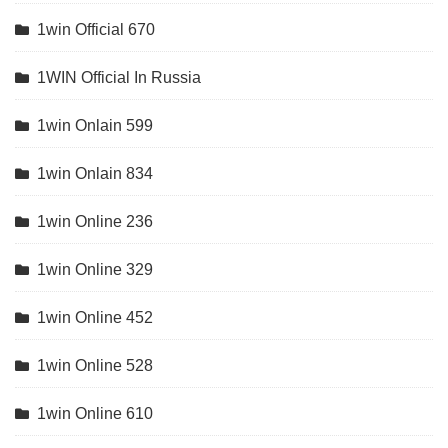
1win Official 670
1WIN Official In Russia
1win Onlain 599
1win Onlain 834
1win Online 236
1win Online 329
1win Online 452
1win Online 528
1win Online 610