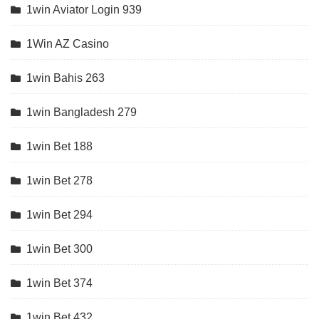
1win Aviator Login 939
1Win AZ Casino
1win Bahis 263
1win Bangladesh 279
1win Bet 188
1win Bet 278
1win Bet 294
1win Bet 300
1win Bet 374
1win Bet 432