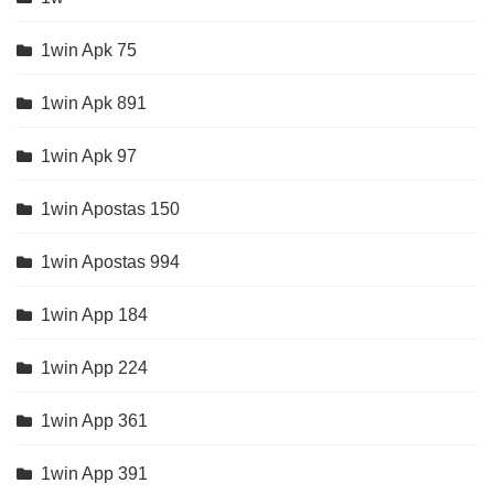
1win Apk 75
1win Apk 891
1win Apk 97
1win Apostas 150
1win Apostas 994
1win App 184
1win App 224
1win App 361
1win App 391