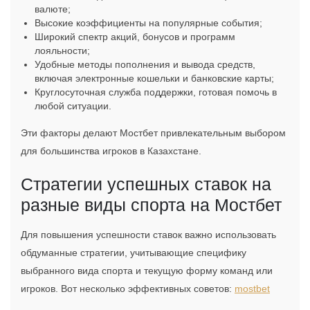
валюте;
Высокие коэффициенты на популярные события;
Широкий спектр акций, бонусов и программ
лояльности;
Удобные методы пополнения и вывода средств,
включая электронные кошельки и банковские карты;
Круглосуточная служба поддержки, готовая помочь в
любой ситуации.
Эти факторы делают Мостбет привлекательным выбором
для большинства игроков в Казахстане.
Стратегии успешных ставок на
разные виды спорта на Мостбет
Для повышения успешности ставок важно использовать
обдуманные стратегии, учитывающие специфику
выбранного вида спорта и текущую форму команд или
игроков. Вот несколько эффективных советов:
mostbet