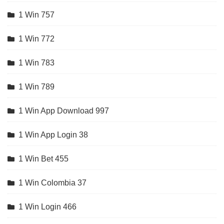
1 Win 757
1 Win 772
1 Win 783
1 Win 789
1 Win App Download 997
1 Win App Login 38
1 Win Bet 455
1 Win Colombia 37
1 Win Login 466