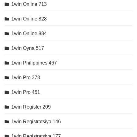
1win Online 713
1win Online 828
1win Online 884
1win Oyna 517
1win Philippines 467
1win Pro 378
1win Pro 451
1win Register 209
1win Registratsiya 146
1win Registratsiya 177