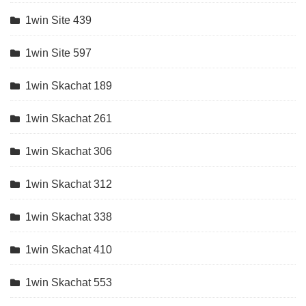
1win Site 439
1win Site 597
1win Skachat 189
1win Skachat 261
1win Skachat 306
1win Skachat 312
1win Skachat 338
1win Skachat 410
1win Skachat 553