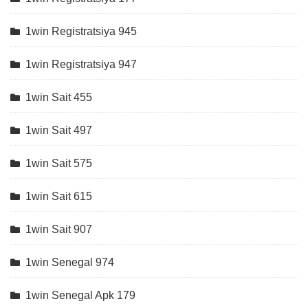
1win Registratsiya 945
1win Registratsiya 947
1win Sait 455
1win Sait 497
1win Sait 575
1win Sait 615
1win Sait 907
1win Senegal 974
1win Senegal Apk 179