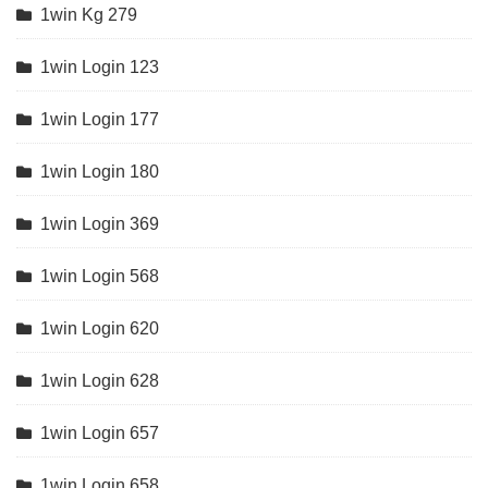
1win Kg 279
1win Login 123
1win Login 177
1win Login 180
1win Login 369
1win Login 568
1win Login 620
1win Login 628
1win Login 657
1win Login 658