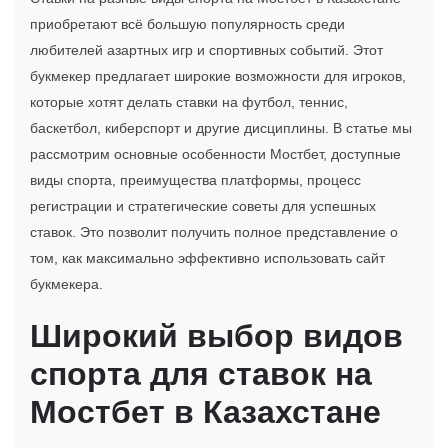
приобретают всё большую популярность среди
любителей азартных игр и спортивных событий. Этот
букмекер предлагает широкие возможности для игроков,
которые хотят делать ставки на футбол, теннис,
баскетбол, киберспорт и другие дисциплины. В статье мы
рассмотрим основные особенности Мостбет, доступные
виды спорта, преимущества платформы, процесс
регистрации и стратегические советы для успешных
ставок. Это позволит получить полное представление о
том, как максимально эффективно использовать сайт
букмекера.
Широкий выбор видов
спорта для ставок на
Мостбет в Казахстане