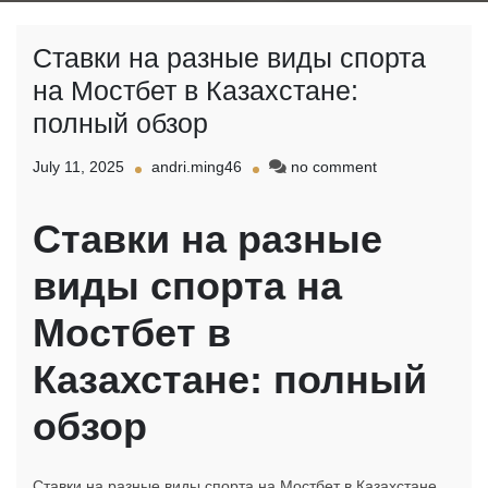
Ставки на разные виды спорта
на Мостбет в Казахстане:
полный обзор
on
July 11, 2025
andri.ming46
no comment
Ставки
на
Ставки на разные
разные
виды
виды спорта на
спорта
на
Мостбет
Мостбет в
в
Казахстане:
Казахстане: полный
полный
обзор
обзор
Ставки на разные виды спорта на Мостбет в Казахстане