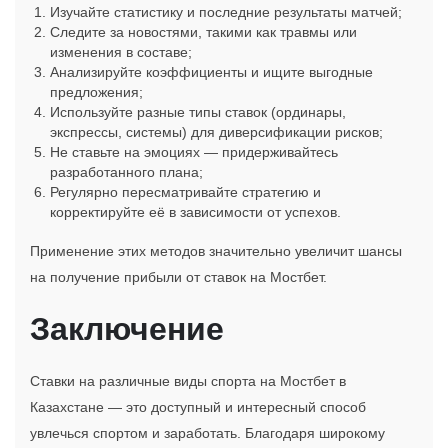
Изучайте статистику и последние результаты матчей;
Следите за новостями, такими как травмы или
изменения в составе;
Анализируйте коэффициенты и ищите выгодные
предложения;
Используйте разные типы ставок (ординары,
экспрессы, системы) для диверсификации рисков;
Не ставьте на эмоциях — придерживайтесь
разработанного плана;
Регулярно пересматривайте стратегию и
корректируйте её в зависимости от успехов.
Применение этих методов значительно увеличит шансы
на получение прибыли от ставок на Мостбет.
Заключение
Ставки на различные виды спорта на Мостбет в
Казахстане — это доступный и интересный способ
увлечься спортом и заработать. Благодаря широкому