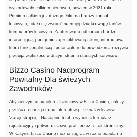
wystartowało całkiem niedawno, bowiem w 2021 roku.
Pomimo całkiem już dużego tłoku na branży konsol
losowych, udało się zwrócić na mojej dziurki uwagę fanów
komputerów losowych. Zaoferowano odbiorcom bardzo
interesującą, porządnie zaprojektowaną stronę internetową,
która funkcjonalnością i potencjałem do odwiedzenia rozrywki
przebija większość w dużym stopniu starszych serwisów.
Bizzo Casino Nadprogram
Powitalny Dla świeżych
Zawodników
Aby założyć rachunek rozliczeniowy w Bizzo Casino, należy
przejść na naszą stronę internetową i kliknąć w klawisz
‘Zarejestruj się’. Następnie trzeba wypełnić formularz
rejestracyjny i potwierdzić swe profil przez list elektroniczny.
W Kasynie Bizzo Casino można zagrać w różne popularne