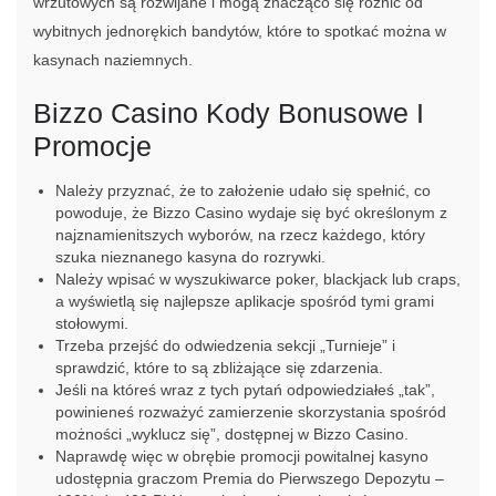
wrzutowych są rozwijane i mogą znacząco się różnić od
wybitnych jednorękich bandytów, które to spotkać można w
kasynach naziemnych.
Bizzo Casino Kody Bonusowe I
Promocje
Należy przyznać, że to założenie udało się spełnić, co
powoduje, że Bizzo Casino wydaje się być określonym z
najznamienitszych wyborów, na rzecz każdego, który
szuka nieznanego kasyna do rozrywki.
Należy wpisać w wyszukiwarce poker, blackjack lub craps,
a wyświetlą się najlepsze aplikacje spośród tymi grami
stołowymi.
Trzeba przejść do odwiedzenia sekcji „Turnieje” i
sprawdzić, które to są zbliżające się zdarzenia.
Jeśli na któreś wraz z tych pytań odpowiedziałeś „tak”,
powinieneś rozważyć zamierzenie skorzystania spośród
możności „wyklucz się”, dostępnej w Bizzo Casino.
Naprawdę więc w obrębie promocji powitalnej kasyno
udostępnia graczom Premia do Pierwszego Depozytu –