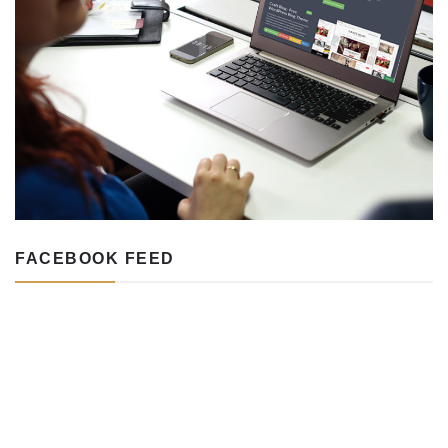
FACEBOOK FEED