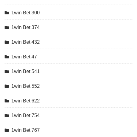
1win Bet 300
1win Bet 374
1win Bet 432
1win Bet 47
1win Bet 541
1win Bet 552
1win Bet 622
1win Bet 754
1win Bet 767