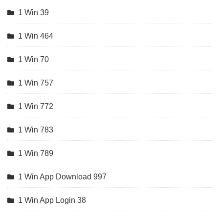
1 Win 39
1 Win 464
1 Win 70
1 Win 757
1 Win 772
1 Win 783
1 Win 789
1 Win App Download 997
1 Win App Login 38