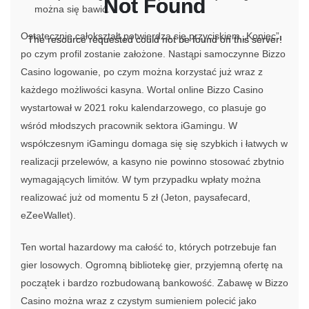
Not Found
Not Found
można się bawić.
Ostatecznie całokształt potwierdza się przyciskiem „Koniec”,
The resource requested could not be found on this server!
The resource requested could not be found on this server!
po czym profil zostanie założone. Nastąpi samoczynne Bizzo
Casino logowanie, po czym można korzystać już wraz z
każdego możliwości kasyna. Wortal online Bizzo Casino
wystartował w 2021 roku kalendarzowego, co plasuje go
wśród młodszych pracownik sektora iGamingu. W
współczesnym iGamingu domaga się się szybkich i łatwych w
realizacji przelewów, a kasyno nie powinno stosować zbytnio
wymagających limitów. W tym przypadku wpłaty można
realizować już od momentu 5 zł (Jeton, paysafecard,
eZeeWallet).
Ten wortal hazardowy ma całość to, których potrzebuje fan
gier losowych. Ogromną bibliotekę gier, przyjemną ofertę na
początek i bardzo rozbudowaną bankowość. Zabawę w Bizzo
Casino można wraz z czystym sumieniem polecić jako