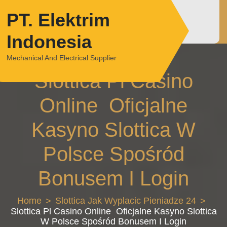
Skip
PT. Elektrim
to
content
Indonesia
Mechanical And Electrical Supplier
Slottica Pl Casino
Online ️ Oficjalne
Kasyno Slottica W
Polsce Spośród
Bonusem I Login
Home
Slottica Jak Wyplacic Pieniadze 24
Slottica Pl Casino Online ️ Oficjalne Kasyno Slottica
W Polsce Spośród Bonusem I Login