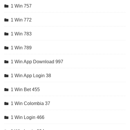
1 Win 757
1 Win 772
1 Win 783
1 Win 789
1 Win App Download 997
1 Win App Login 38
1 Win Bet 455
1 Win Colombia 37
1 Win Login 466