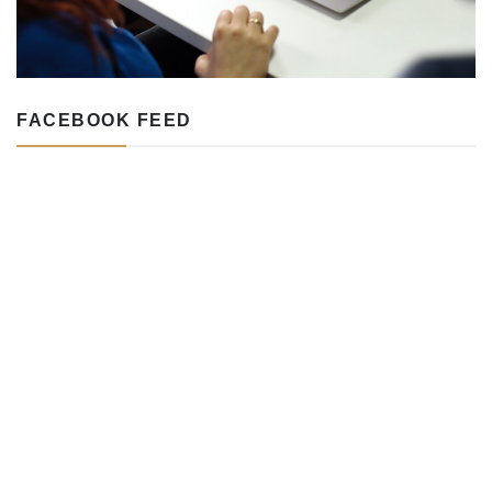
FACEBOOK FEED