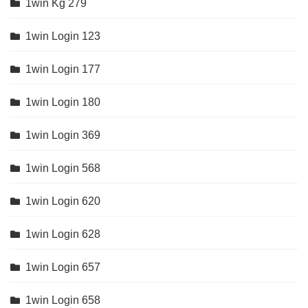
1win Kg 279
1win Login 123
1win Login 177
1win Login 180
1win Login 369
1win Login 568
1win Login 620
1win Login 628
1win Login 657
1win Login 658