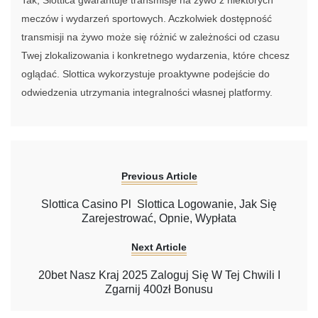
Tak, Slottica gwarantuje transmisje na żywo z niektórych
meczów i wydarzeń sportowych. Aczkolwiek dostępność
transmisji na żywo może się różnić w zależności od czasu
Twej zlokalizowania i konkretnego wydarzenia, które chcesz
oglądać. Slottica wykorzystuje proaktywne podejście do
odwiedzenia utrzymania integralności własnej platformy.
Previous Article
Slottica Casino Pl ️ Slottica Logowanie, Jak Się
Zarejestrować, Opnie, Wypłata
Next Article
20bet Nasz Kraj 2025 Zaloguj Się W Tej Chwili I
Zgarnij 400zł Bonusu