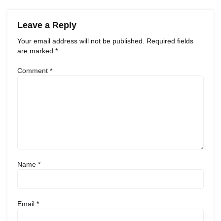
Leave a Reply
Your email address will not be published.
Required fields
are marked
*
Comment
*
Name
*
Email
*