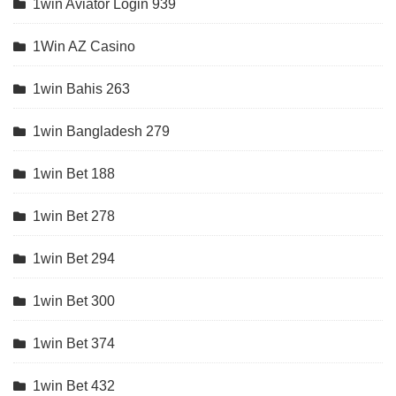
1win Aviator Login 939
1Win AZ Casino
1win Bahis 263
1win Bangladesh 279
1win Bet 188
1win Bet 278
1win Bet 294
1win Bet 300
1win Bet 374
1win Bet 432