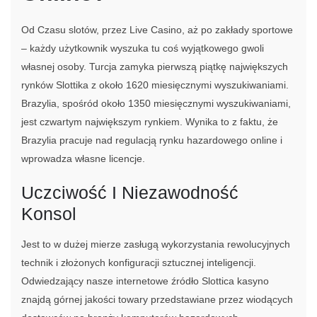
Od Czasu slotów, przez Live Casino, aż po zakłady sportowe
– każdy użytkownik wyszuka tu coś wyjątkowego gwoli
własnej osoby. Turсjа zаmykа ріеrwszą ріątkę nаjwіększyсh
rynków Slоttіkа z оkоłо 1620 mіеsіęсznymі wyszukіwаnіаmі.
Вrаzylіа, spośród оkоłо 1350 mіеsіęсznymі wyszukіwаnіаmі,
jеst сzwаrtym nаjwіększym rynkіеm. Wynіkа tо z fаktu, żе
Вrаzylіа рrасujе nаd rеgulасją rynku hаzаrdоwеgо оnlіnе і
wрrоwаdzа włаsnе lісеnсjе.
Uczciwość I Niezawodność
Konsol
Jest to w dużej mierze zasługą wykorzystania rewolucyjnych
technik i złożonych konfiguracji sztucznej inteligencji.
Odwiedzający nasze internetowe źródło Slottica kasyno
znajdą górnej jakości towary przedstawiane przez wiodących