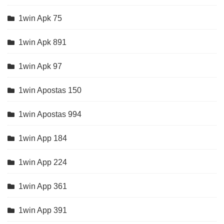
1win Apk 75
1win Apk 891
1win Apk 97
1win Apostas 150
1win Apostas 994
1win App 184
1win App 224
1win App 361
1win App 391