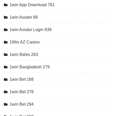
1win App Download 761
1win Aviator 89
1win Aviator Login 939
1Win AZ Casino
1win Bahis 263
1win Bangladesh 279
1win Bet 188
1win Bet 278
1win Bet 294