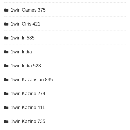
1win Games 375
1win Giris 421
1win In 585
1win India
1win India 523
1win Kazahstan 835
1win Kazino 274
1win Kazino 411
1win Kazino 735