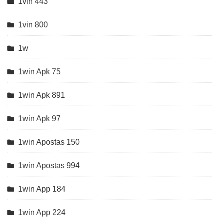
1vin 443
1vin 800
1w
1win Apk 75
1win Apk 891
1win Apk 97
1win Apostas 150
1win Apostas 994
1win App 184
1win App 224