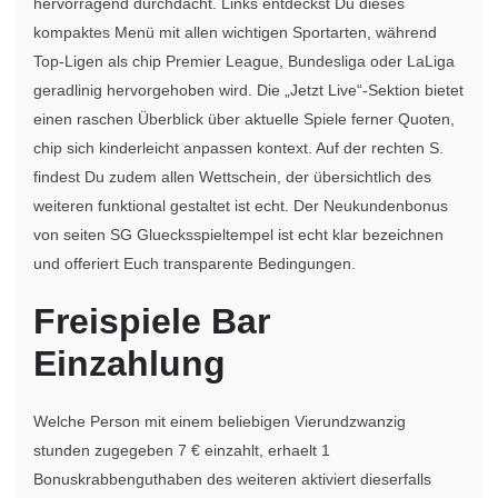
hervorragend durchdacht. Links entdeckst Du dieses
kompaktes Menü mit allen wichtigen Sportarten, während
Top-Ligen als chip Premier League, Bundesliga oder LaLiga
geradlinig hervorgehoben wird. Die „Jetzt Live“-Sektion bietet
einen raschen Überblick über aktuelle Spiele ferner Quoten,
chip sich kinderleicht anpassen kontext. Auf der rechten S.
findest Du zudem allen Wettschein, der übersichtlich des
weiteren funktional gestaltet ist echt. Der Neukundenbonus
von seiten SG Gluecksspieltempel ist echt klar bezeichnen
und offeriert Euch transparente Bedingungen.
Freispiele Bar
Einzahlung
Welche Person mit einem beliebigen Vierundzwanzig
stunden zugegeben 7 € einzahlt, erhaelt 1
Bonuskrabbenguthaben des weiteren aktiviert dieserfalls