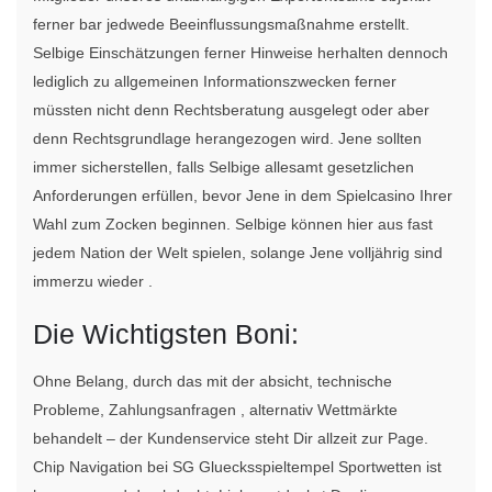
ferner bar jedwede Beeinflussungsmaßnahme erstellt.
Selbige Einschätzungen ferner Hinweise herhalten dennoch
lediglich zu allgemeinen Informationszwecken ferner
müssten nicht denn Rechtsberatung ausgelegt oder aber
denn Rechtsgrundlage herangezogen wird. Jene sollten
immer sicherstellen, falls Selbige allesamt gesetzlichen
Anforderungen erfüllen, bevor Jene in dem Spielcasino Ihrer
Wahl zum Zocken beginnen. Selbige können hier aus fast
jedem Nation der Welt spielen, solange Jene volljährig sind
immerzu wieder .
Die Wichtigsten Boni:
Ohne Belang, durch das mit der absicht, technische
Probleme, Zahlungsanfragen , alternativ Wettmärkte
behandelt – der Kundenservice steht Dir allzeit zur Page.
Chip Navigation bei SG Gluecksspieltempel Sportwetten ist