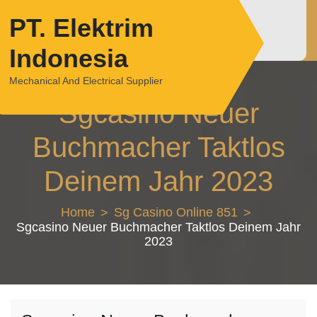
Skip
PT. Elektrim
to
content
Indonesia
Mechanical And Electrical Supplier
Sgcasino Neuer
Buchmacher Taktlos
Deinem Jahr 2023
Home
Sg Casino Online 851
Sgcasino Neuer Buchmacher Taktlos Deinem Jahr
2023