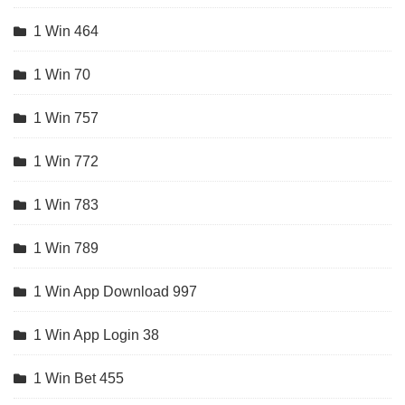
1 Win 464
1 Win 70
1 Win 757
1 Win 772
1 Win 783
1 Win 789
1 Win App Download 997
1 Win App Login 38
1 Win Bet 455