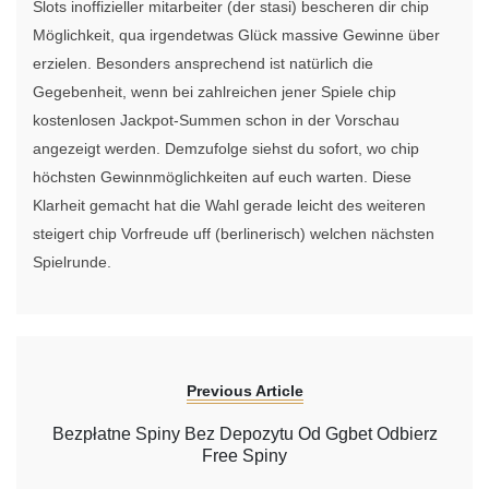
Slots inoffizieller mitarbeiter (der stasi) bescheren dir chip
Möglichkeit, qua irgendetwas Glück massive Gewinne über
erzielen. Besonders ansprechend ist natürlich die
Gegebenheit, wenn bei zahlreichen jener Spiele chip
kostenlosen Jackpot-Summen schon in der Vorschau
angezeigt werden. Demzufolge siehst du sofort, wo chip
höchsten Gewinnmöglichkeiten auf euch warten. Diese
Klarheit gemacht hat die Wahl gerade leicht des weiteren
steigert chip Vorfreude uff (berlinerisch) welchen nächsten
Spielrunde.
Previous Article
Bezpłatne Spiny Bez Depozytu Od Ggbet Odbierz
Free Spiny