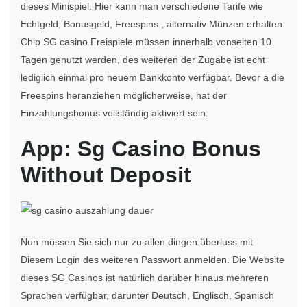
dieses Minispiel. Hier kann man verschiedene Tarife wie
Echtgeld, Bonusgeld, Freespins , alternativ Münzen erhalten.
Chip SG casino Freispiele müssen innerhalb vonseiten 10
Tagen genutzt werden, des weiteren der Zugabe ist echt
lediglich einmal pro neuem Bankkonto verfügbar. Bevor a die
Freespins heranziehen möglicherweise, hat der
Einzahlungsbonus vollständig aktiviert sein.
App: Sg Casino Bonus
Without Deposit
Nun müssen Sie sich nur zu allen dingen überluss mit
Diesem Login des weiteren Passwort anmelden. Die Website
dieses SG Casinos ist natürlich darüber hinaus mehreren
Sprachen verfügbar, darunter Deutsch, Englisch, Spanisch