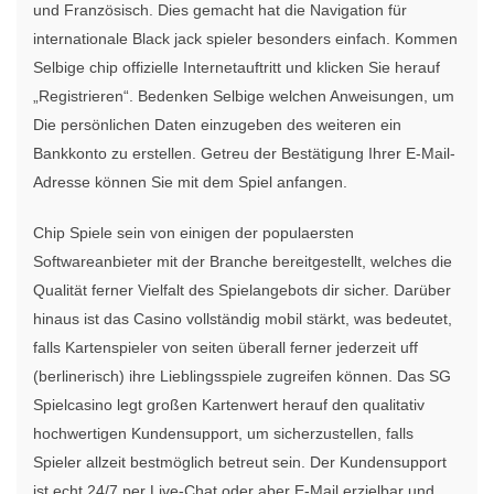
und Französisch. Dies gemacht hat die Navigation für
internationale Black jack spieler besonders einfach. Kommen
Selbige chip offizielle Internetauftritt und klicken Sie herauf
„Registrieren“. Bedenken Selbige welchen Anweisungen, um
Die persönlichen Daten einzugeben des weiteren ein
Bankkonto zu erstellen. Getreu der Bestätigung Ihrer E-Mail-
Adresse können Sie mit dem Spiel anfangen.
Chip Spiele sein von einigen der populaersten
Softwareanbieter mit der Branche bereitgestellt, welches die
Qualität ferner Vielfalt des Spielangebots dir sicher. Darüber
hinaus ist das Casino vollständig mobil stärkt, was bedeutet,
falls Kartenspieler von seiten überall ferner jederzeit uff
(berlinerisch) ihre Lieblingsspiele zugreifen können. Das SG
Spielcasino legt großen Kartenwert herauf den qualitativ
hochwertigen Kundensupport, um sicherzustellen, falls
Spieler allzeit bestmöglich betreut sein. Der Kundensupport
ist echt 24/7 per Live-Chat oder aber E-Mail erzielbar und