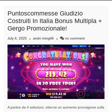
Puntoscommesse Giudizio
Costruiti In Italia Bonus Multipla +
Gergo Promozionale!
on
July 6, 2025
andri.ming46
no comment
Puntoscommess
Giudizio
Costruiti
In
Italia
Bonus
Multipla
+
Gergo
Promozionale!
A partire da 4 selezioni, otterrai un aumento provvigione sulla