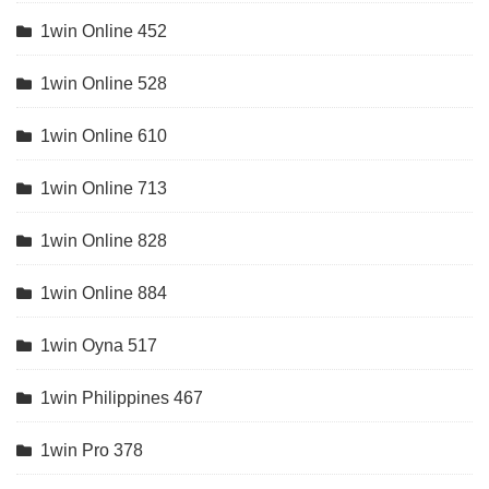
1win Online 452
1win Online 528
1win Online 610
1win Online 713
1win Online 828
1win Online 884
1win Oyna 517
1win Philippines 467
1win Pro 378