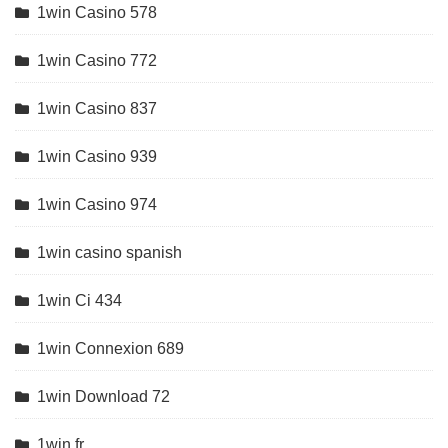
1win Casino 578
1win Casino 772
1win Casino 837
1win Casino 939
1win Casino 974
1win casino spanish
1win Ci 434
1win Connexion 689
1win Download 72
1win fr