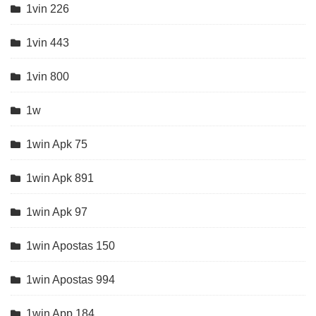
1vin 226
1vin 443
1vin 800
1w
1win Apk 75
1win Apk 891
1win Apk 97
1win Apostas 150
1win Apostas 994
1win App 184