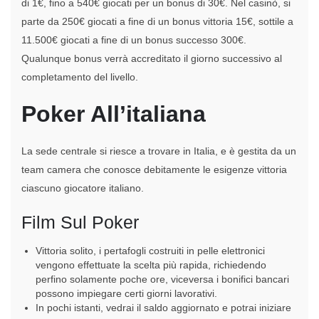
di 1€, fino a 540€ giocati per un bonus di 30€. Nel casinò, si
parte da 250€ giocati a fine di un bonus vittoria 15€, sottile a
11.500€ giocati a fine di un bonus successo 300€.
Qualunque bonus verrà accreditato il giorno successivo al
completamento del livello.
Poker All’italiana
La sede centrale si riesce a trovare in Italia, e è gestita da un
team camera che conosce debitamente le esigenze vittoria
ciascuno giocatore italiano.
Film Sul Poker
Vittoria solito, i pertafogli costruiti in pelle elettronici
vengono effettuate la scelta più rapida, richiedendo
perfino solamente poche ore, viceversa i bonifici bancari
possono impiegare certi giorni lavorativi.
In pochi istanti, vedrai il saldo aggiornato e potrai iniziare