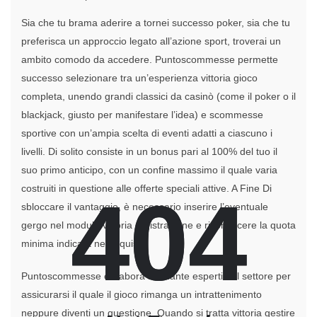
Sia che tu brama aderire a tornei successo poker, sia che tu
preferisca un approccio legato all’azione sport, troverai un
ambito comodo da accedere. Puntoscommesse permette
successo selezionare tra un’esperienza vittoria gioco
completa, unendo grandi classici da casinò (come il poker o il
blackjack, giusto per manifestare l’idea) e scommesse
sportive con un’ampia scelta di eventi adatti a ciascuno i
livelli. Di solito consiste in un bonus pari al 100% del tuo il
suo primo anticipo, con un confine massimo il quale varia
costruiti in questione alle offerte speciali attive. A Fine Di
404
404
sbloccare il vantaggio, è necessario inserire l’eventuale
gergo nel modulo vittoria registrazione e riconoscere la quota
minima indicata nei requisiti.
Puntoscommesse collabora mediante esperti del settore per
assicurarsi il quale il gioco rimanga un intrattenimento
neppure diventi un questione. Quando si tratta vittoria gestire