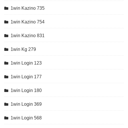
1win Kazino 735
1win Kazino 754
1win Kazino 831
1win Kg 279
1win Login 123
1win Login 177
1win Login 180
1win Login 369
1win Login 568