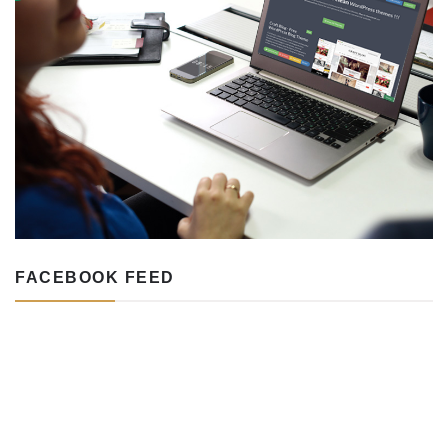
FACEBOOK FEED