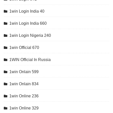
1win Login India 40
1win Login India 660
1win Login Nigeria 240
1win Official 670
1WIN Official In Russia
1win Onlain 599
1win Onlain 834
1win Online 236
1win Online 329