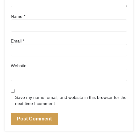
Name
*
Email
*
Website
Save my name, email, and website in this browser for the
next time I comment.