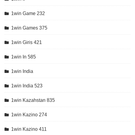
1win Game 232
1win Games 375
1win Giris 421
1win In 585
1win India
1win India 523
1win Kazahstan 835
1win Kazino 274
1win Kazino 411