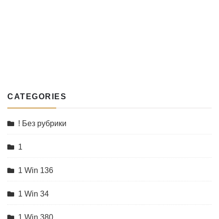
CATEGORIES
! Без рубрики
1
1 Win 136
1 Win 34
1 Win 380