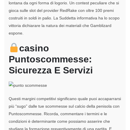
lontana da ogni forma di logorio. Un contest peculiare che si
gioca sulle slot del provider RedRake con oltre 100 premi
costruiti in soldi in palio. La Suddetta informativa ha lo scopo
vittoria dichiarare la natura dei materiali che Gamblizard
espone.
casino
Puntoscommesse:
Sicurezza E Servizi
Questi margini competitivi significano quale puoi accaparrarsi
più “sugo” dalle tue scommesse sul calcio della penisola con
Puntoscommesse. Ricorda, commentare i termini e le
condizioni è determinante come possiamo asserire che
studiare la formazione preventivamente di una partita. E