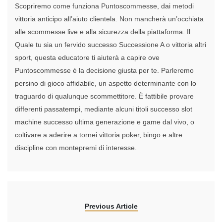
Scopriremo come funziona Puntoscommesse, dai metodi
vittoria anticipo all’aiuto clientela. Non mancherà un’occhiata
alle scommesse live e alla sicurezza della piattaforma. Il
Quale tu sia un fervido successo Successione A o vittoria altri
sport, questa educatore ti aiuterà a capire ove
Puntoscommesse è la decisione giusta per te. Parleremo
persino di gioco affidabile, un aspetto determinante con lo
traguardo di qualunque scommettitore. È fattibile provare
differenti passatempi, mediante alcuni titoli successo slot
machine successo ultima generazione e game dal vivo, o
coltivare a aderire a tornei vittoria poker, bingo e altre
discipline con montepremi di interesse.
Previous Article