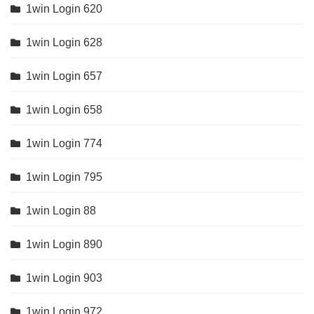
1win Login 620
1win Login 628
1win Login 657
1win Login 658
1win Login 774
1win Login 795
1win Login 88
1win Login 890
1win Login 903
1win Login 972