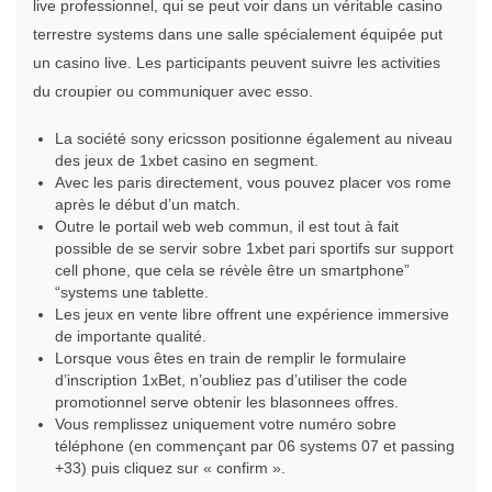
live professionnel, qui se peut voir dans un véritable casino
terrestre systems dans une salle spécialement équipée put
un casino live. Les participants peuvent suivre les activities
du croupier ou communiquer avec esso.
La société sony ericsson positionne également au niveau
des jeux de 1xbet casino en segment.
Avec les paris directement, vous pouvez placer vos rome
après le début d’un match.
Outre le portail web web commun, il est tout à fait
possible de se servir sobre 1xbet pari sportifs sur support
cell phone, que cela se révèle être un smartphone”
“systems une tablette.
Les jeux en vente libre offrent une expérience immersive
de importante qualité.
Lorsque vous êtes en train de remplir le formulaire
d’inscription 1xBet, n’oubliez pas d’utiliser the code
promotionnel serve obtenir les blasonnees offres.
Vous remplissez uniquement votre numéro sobre
téléphone (en commençant par 06 systems 07 et passing
+33) puis cliquez sur « confirm ».