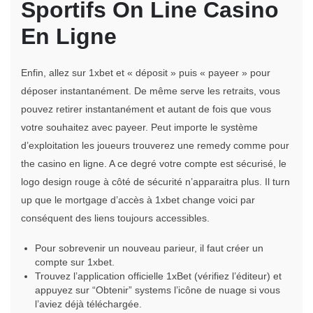
Sportifs On Line Casino
En Ligne
Enfin, allez sur 1xbet et « déposit » puis « payeer » pour
déposer instantanément. De même serve les retraits, vous
pouvez retirer instantanément et autant de fois que vous
votre souhaitez avec payeer. Peut importe le système
d’exploitation les joueurs trouverez une remedy comme pour
the casino en ligne. A ce degré votre compte est sécurisé, le
logo design rouge à côté de sécurité n’apparaitra plus. Il turn
up que le mortgage d’accès à 1xbet change voici par
conséquent des liens toujours accessibles.
Pour sobrevenir un nouveau parieur, il faut créer un
compte sur 1xbet.
Trouvez l’application officielle 1xBet (vérifiez l’éditeur) et
appuyez sur “Obtenir” systems l’icône de nuage si vous
l’aviez déjà téléchargée.