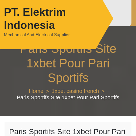
Skip
PT. Elektrim
to
content
Indonesia
Mechanical And Electrical Supplier
Paris Sportifs Site
1xbet Pour Pari
Sportifs
Home
1xbet casino french
Paris Sportifs Site 1xbet Pour Pari Sportifs
Paris Sportifs Site 1xbet Pour Pari