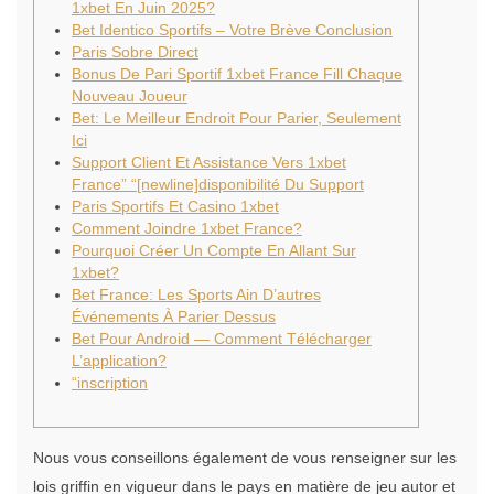
1xbet En Juin 2025?
Bet Identico Sportifs – Votre Brève Conclusion
Paris Sobre Direct
Bonus De Pari Sportif 1xbet France Fill Chaque
Nouveau Joueur
Bet: Le Meilleur Endroit Pour Parier, Seulement
Ici
Support Client Et Assistance Vers 1xbet
France” “[newline]disponibilité Du Support
Paris Sportifs Et Casino 1xbet
Comment Joindre 1xbet France?
Pourquoi Créer Un Compte En Allant Sur
1xbet?
Bet France: Les Sports Ain D’autres
Événements À Parier Dessus
Bet Pour Android — Comment Télécharger
L’application?
“inscription
Nous vous conseillons également de vous renseigner sur les
lois griffin en vigueur dans le pays en matière de jeu autor et