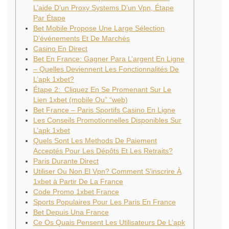
L’aide D’un Proxy Systems D’un Vpn, Étape
Par Étape
Bet Mobile Propose Une Large Sélection
D’événements Et De Marchés
Casino En Direct
Bet En France: Gagner Para L’argent En Ligne
– Quelles Deviennent Les Fonctionnalités De
L’apk 1xbet?
Étape 2: Cliquez En Se Promenant Sur Le
Lien 1xbet (mobile Ou” “web)
Bet France – Paris Sportifs Casino En Ligne
Les Conseils Promotionnelles Disponibles Sur
L’apk 1xbet
Quels Sont Les Methods De Paiement
Acceptés Pour Les Dépôts Et Les Retraits?
Paris Durante Direct
Utiliser Ou Non El Vpn? Comment S’inscrire À
1xbet à Partir De La France
Code Promo 1xbet France
Sports Populaires Pour Les Paris En France
Bet Depuis Una France
Ce Os Quais Pensent Les Utilisateurs De L’apk