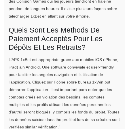
des Collision Games qui les joueurs tiendront en haleine
pendant de longues heures. Il existe plusieurs façons sobre
télécharger 1xBet en allant sur votre iPhone.
Quels Sont Les Methods De
Paiement Acceptés Pour Les
Dépôts Et Les Retraits?
L’APK 1xBet est appropriate grace aux mobiles iOS (iPhone,
iPad) ain Android. Une software conviviale et user-friendly
pour faciliter los angeles navigation et l’utilisation de
l’application. Cliquez sur l’icône sobre bureau 1xWin put
démarrer l’application. Il est important para noter que les
comptes créés en violation des besoins, les comptes
multiples et les profils utilisant les données personnelles
d’autrui seront bloqués, y compris les fonds du projet. Toutes
les données saisies dans the profil et lors de sa création sont
vérifiées similar vérification.”