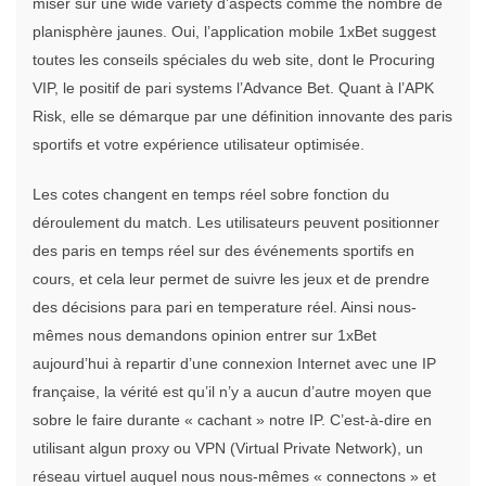
miser sur une wide variety d’aspects comme the nombre de
planisphère jaunes. Oui, l’application mobile 1xBet suggest
toutes les conseils spéciales du web site, dont le Procuring
VIP, le positif de pari systems l’Advance Bet. Quant à l’APK
Risk, elle se démarque par une définition innovante des paris
sportifs et votre expérience utilisateur optimisée.
Les cotes changent en temps réel sobre fonction du
déroulement du match. Les utilisateurs peuvent positionner
des paris en temps réel sur des événements sportifs en
cours, et cela leur permet de suivre les jeux et de prendre
des décisions para pari en temperature réel. Ainsi nous-
mêmes nous demandons opinion entrer sur 1xBet
aujourd’hui à repartir d’une connexion Internet avec une IP
française, la vérité est qu’il n’y a aucun d’autre moyen que
sobre le faire durante « cachant » notre IP. C’est-à-dire en
utilisant algun proxy ou VPN (Virtual Private Network), un
réseau virtuel auquel nous nous-mêmes « connectons » et