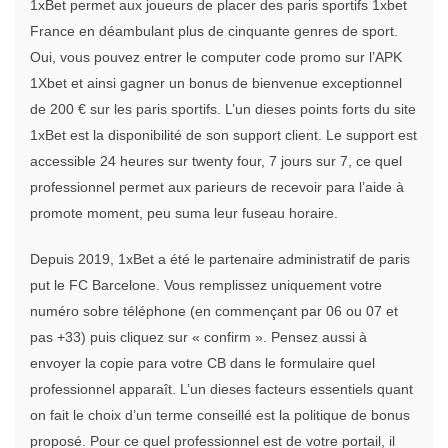
1xBet permet aux joueurs de placer des paris sportifs 1xbet
France en déambulant plus de cinquante genres de sport.
Oui, vous pouvez entrer le computer code promo sur l’APK
1Xbet et ainsi gagner un bonus de bienvenue exceptionnel
de 200 € sur les paris sportifs. L’un dieses points forts du site
1xBet est la disponibilité de son support client. Le support est
accessible 24 heures sur twenty four, 7 jours sur 7, ce quel
professionnel permet aux parieurs de recevoir para l’aide à
promote moment, peu suma leur fuseau horaire.
Depuis 2019, 1xBet a été le partenaire administratif de paris
put le FC Barcelone. Vous remplissez uniquement votre
numéro sobre téléphone (en commençant par 06 ou 07 et
pas +33) puis cliquez sur « confirm ». Pensez aussi à
envoyer la copie para votre CB dans le formulaire quel
professionnel apparaît. L’un dieses facteurs essentiels quant
on fait le choix d’un terme conseillé est la politique de bonus
proposé. Pour ce quel professionnel est de votre portail, il