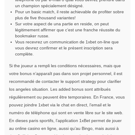
un champion spécialement désigné.
Pour un basic match, il reste achievable de profiter sobre
plus de five thousand variantes!
Sur votre aspect de una partie en reside, on peut
légitimement affirmer que c’est une franche réussite du
bookmaker russe.
Vous recevrez un communication de 1xbet on-line que
vous devrez confirmer et le présent inscription sera
complète.
Si the joueur a rempli les conditions nécessaires, mais que
votre bonus n’apparaît pas dans son projet personnel, il est
recommandé de contacter le support strategy pour clarifier
los angeles situation. Les added bonus sont attribués
régulièrement ou peuvent être temporaires. En France, vous
pouvez joindre 1xbet via le chat en direct, l’email et le
numéro de téléphone qui sont en vente libre sur le site web.
En dieses paris sportifs, l’application 1xBet permet de jouer
au online casino en ligne, aussi qu’au Bingo, mais aussi à