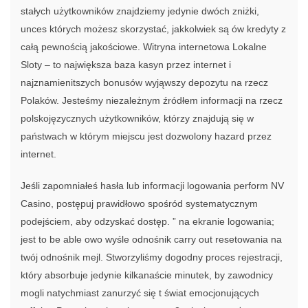
stałych użytkowników znajdziemy jedynie dwóch zniżki,
unces których możesz skorzystać, jakkolwiek są ów kredyty z
całą pewnością jakościowe. Witryna internetowa Lokalne
Sloty – to największa baza kasyn przez internet i
najznamienitszych bonusów wyjąwszy depozytu na rzecz
Polaków. Jesteśmy niezależnym źródłem informacji na rzecz
polskojęzycznych użytkowników, którzy znajdują się w
państwach w którym miejscu jest dozwolony hazard przez
internet.
Jeśli zapomniałeś hasła lub informacji logowania perform NV
Casino, postępuj prawidłowo spośród systematycznym
podejściem, aby odzyskać dostęp. ” na ekranie logowania;
jest to be able owo wyśle odnośnik carry out resetowania na
twój odnośnik mejl. Stworzyliśmy dogodny proces rejestracji,
który absorbuje jedynie kilkanaście minutek, by zawodnicy
mogli natychmiast zanurzyć się t świat emocjonujących