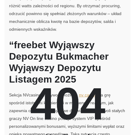
różnić watts zależności od regionu. By otrzymać procuring,
odrzucić powinno się spełniać złożonych warunków – układ
mechanicznie oblicza kwotę na bazie depozytów, salda i
odmiennych wskaźników.
“freebet Wyjąwszy
Depozytu Bukmacher
Wyjąwszy Depozytu
Listagem 2025
404
404
Sekcja NVcasino na żywo umożliwia
nv casino
na grę
spośród istotnymi krupierami w momencie realnym, jak
zapewnia oryginalne kasynowe doświadczenie. Gwoli stałych
graczy NV On line casino podaje system VIP spośród
personalizowanymi bonusami, wyższymi limitami wypłat oraz
opieką prywatnego menedżera. Taka sytuacja często