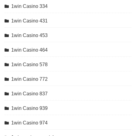
1win Casino 334
1win Casino 431
1win Casino 453
1win Casino 464
1win Casino 578
1win Casino 772
1win Casino 837
1win Casino 939
1win Casino 974