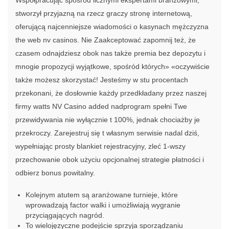
Współpracując spośród licznymi ekspertami branżowymi,
stworzył przyjazną na rzecz graczy stronę internetową,
oferującą najcenniejsze wiadomości o kasynach mężczyzna
the web nv casinos. Nie Zaakceptować zapomnij też, że
czasem odnajdziesz obok nas także premia bez depozytu i
mnogie propozycji wyjątkowe, spośród których» «oczywiście
także możesz skorzystać! Jesteśmy w stu procentach
przekonani, że dosłownie każdy przedkładany przez naszej
firmy watts NV Casino added nadprogram spełni Twe
przewidywania nie wyłącznie t 100%, jednak chociażby je
przekroczy. Zarejestruj się t własnym serwisie nadal dziś,
wypełniając prosty blankiet rejestracyjny, zleć 1-wszy
przechowanie obok użyciu opcjonalnej strategie płatności i
odbierz bonus powitalny.
Kolejnym atutem są aranżowane turnieje, które
wprowadzają factor walki i umożliwiają wygranie
przyciągających nagród.
To wielojęzyczne podejście sprzyja sporządzaniu