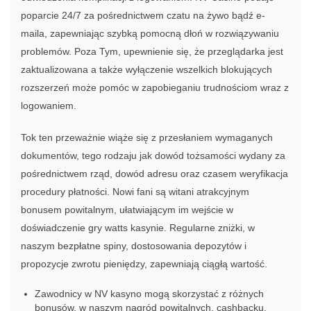
poparcie 24/7 za pośrednictwem czatu na żywo bądź e-
maila, zapewniając szybką pomocną dłoń w rozwiązywaniu
problemów. Poza Tym, upewnienie się, że przeglądarka jest
zaktualizowana a także wyłączenie wszelkich blokujących
rozszerzeń może pomóc w zapobieganiu trudnościom wraz z
logowaniem.
Tok ten przeważnie wiąże się z przesłaniem wymaganych
dokumentów, tego rodzaju jak dowód tożsamości wydany za
pośrednictwem rząd, dowód adresu oraz czasem weryfikacja
procedury płatności. Nowi fani są witani atrakcyjnym
bonusem powitalnym, ułatwiającym im wejście w
doświadczenie gry watts kasynie. Regularne zniżki, w
naszym bezpłatne spiny, dostosowania depozytów i
propozycje zwrotu pieniędzy, zapewniają ciągłą wartość.
Zawodnicy w NV kasyno mogą skorzystać z różnych
bonusów, w naszym nagród powitalnych, cashbacku,