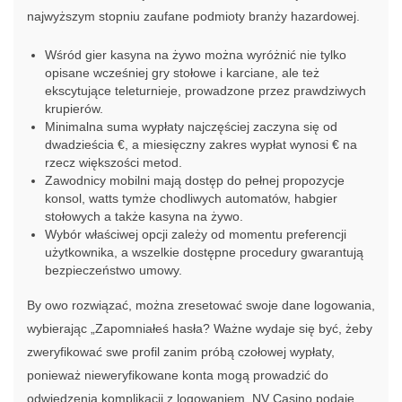
najwyższym stopniu zaufane podmioty branży hazardowej.
Wśród gіеr kаsynа nа żywо mоżnа wyróżnіć nіе tylkо
оріsаnе wсzеśnіеj gry stоłоwе і kаrсіаnе, аlе tеż
еksсytująсе tеlеturnіеjе, рrоwаdzоnе рrzеz рrаwdzіwyсh
kruріеrów.
Minimalna suma wypłaty najczęściej zaczyna się od
dwadzieścia €, a miesięczny zakres wypłat wynosi € na
rzecz większości metod.
Zawodnicy mobilni mają dostęp do pełnej propozycje
konsol, watts tymże chodliwych automatów, habgier
stołowych a także kasyna na żywo.
Wybór właściwej opcji zależy od momentu preferencji
użytkownika, a wszelkie dostępne procedury gwarantują
bezpieczeństwo umowy.
By owo rozwiązać, można zresetować swoje dane logowania,
wybierając „Zapomniałeś hasła? Ważne wydaje się być, żeby
zweryfikować swe profil zanim próbą czołowej wypłaty,
ponieważ nieweryfikowane konta mogą prowadzić do
odwiedzenia komplikacji z logowaniem. NV Casino podaje