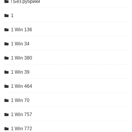
! Без рубрики
1
1 Win 136
1 Win 34
1 Win 380
1 Win 39
1 Win 464
1 Win 70
1 Win 757
1 Win 772