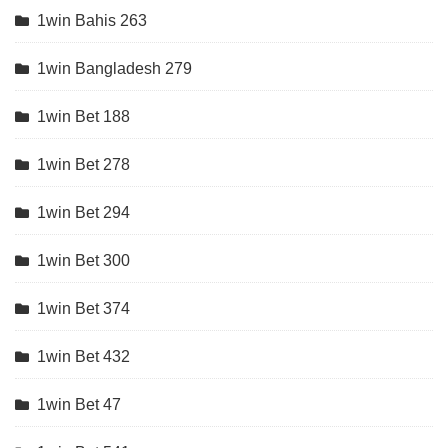
1win Bahis 263
1win Bangladesh 279
1win Bet 188
1win Bet 278
1win Bet 294
1win Bet 300
1win Bet 374
1win Bet 432
1win Bet 47