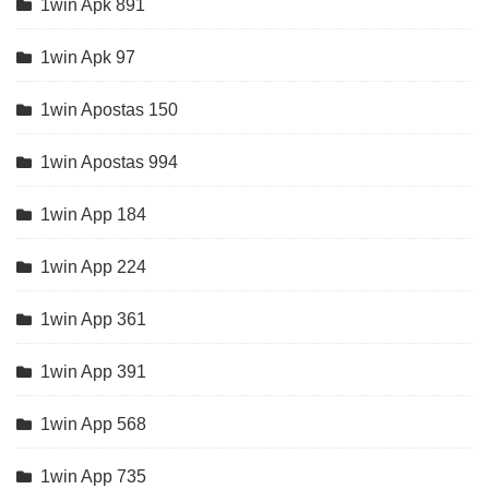
1win Apk 891
1win Apk 97
1win Apostas 150
1win Apostas 994
1win App 184
1win App 224
1win App 361
1win App 391
1win App 568
1win App 735