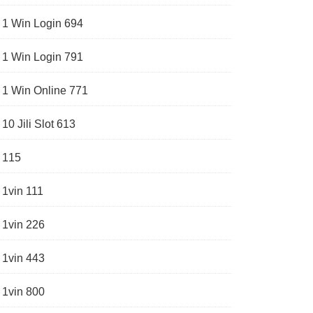
1 Win Login 694
1 Win Login 791
1 Win Online 771
10 Jili Slot 613
115
1vin 111
1vin 226
1vin 443
1vin 800