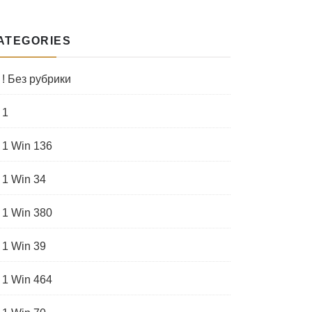
ATEGORIES
! Без рубрики
1
1 Win 136
1 Win 34
1 Win 380
1 Win 39
1 Win 464