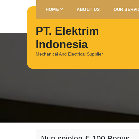
Skip
to
HOME
ABOUT US
OUR SERVI
content
PT. Elektrim
Indonesia
Mechanical And Electrical Supplier
Nun spielen & 100 Bonus