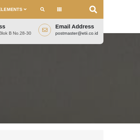
ELEMENTS
ss
Email Address
lok B No.28-30
postmaster@etii.co.id
s