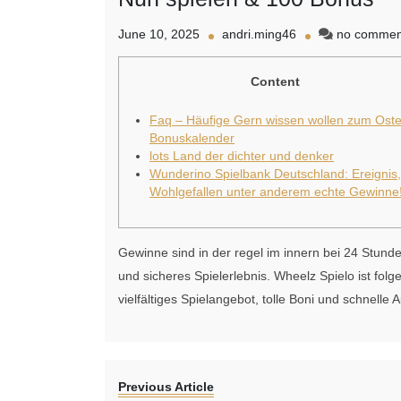
June 10, 2025
andri.ming46
no commen
Content
Faq – Häufige Gern wissen wollen zum Oste
Bonuskalender
lots Land der dichter und denker
Wunderino Spielbank Deutschland: Ereignis,
Wohlgefallen unter anderem echte Gewinne
Gewinne sind in der regel im innern bei 24 Stunde
und sicheres Spielerlebnis. Wheelz Spielo ist folg
vielfältiges Spielangebot, tolle Boni und schnell
Previous Article