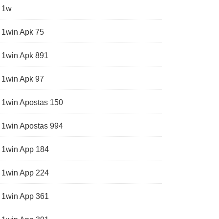
1w
1win Apk 75
1win Apk 891
1win Apk 97
1win Apostas 150
1win Apostas 994
1win App 184
1win App 224
1win App 361