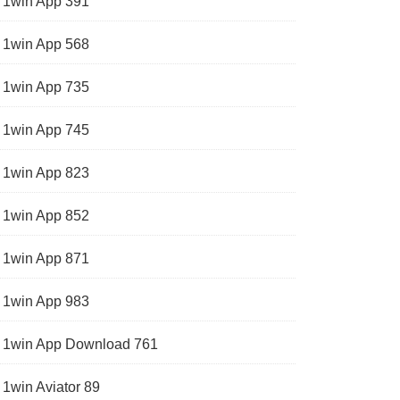
1win App 391
1win App 568
1win App 735
1win App 745
1win App 823
1win App 852
1win App 871
1win App 983
1win App Download 761
1win Aviator 89