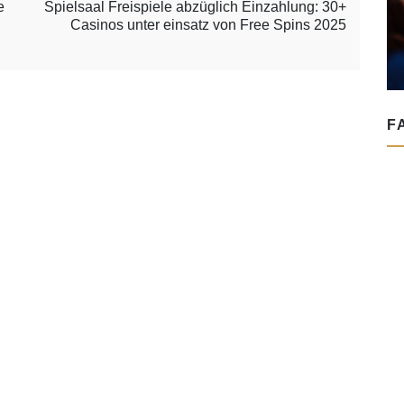
e
Spielsaal Freispiele abzüglich Einzahlung: 30+
Casinos unter einsatz von Free Spins 2025
F