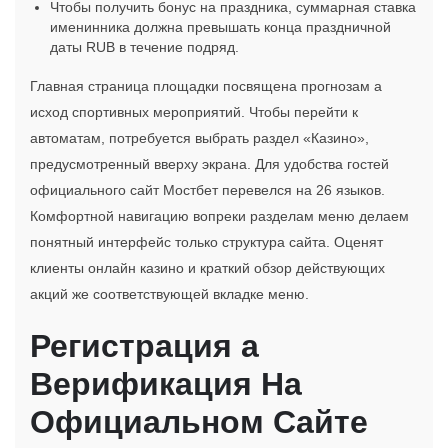
Чтобы получить бонус на праздника, суммарная ставка
именинника должна превышать конца праздничной
даты RUB в течение подряд.
Главная страница площадки посвящена прогнозам а
исход спортивных мероприятий. Чтобы перейти к
автоматам, потребуется выбрать раздел «Казино»,
предусмотренный вверху экрана. Для удобства гостей
официального сайт Мостбет перевелся на 26 языков.
Комфортной навигацию вопреки разделам меню делаем
понятный интерфейс только структура сайта. Оценят
клиенты онлайн казино и краткий обзор действующих
акций же соответствующей вкладке меню.
Регистрация а
Верификация На
Официальном Сайте