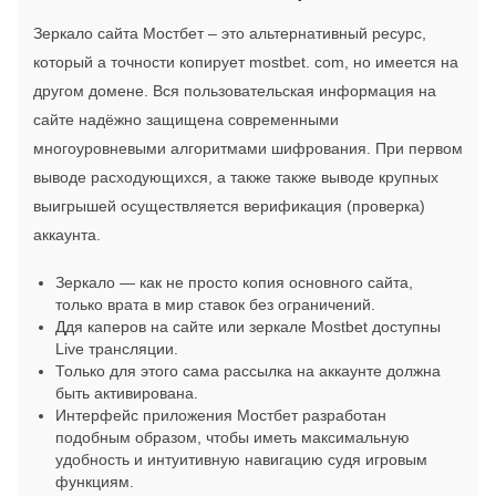
Зеркало сайта Мостбет – это альтернативный ресурс,
который а точности копирует mostbet. com, но имеется на
другом домене. Вся пользовательская информация на
сайте надёжно защищена современными
многоуровневыми алгоритмами шифрования. При первом
выводе расходующихся, а также также выводе крупных
выигрышей осуществляется верификация (проверка)
аккаунта.
Зеркало — как не просто копия основного сайта,
только врата в мир ставок без ограничений.
Ддя каперов на сайте или зеркале Mostbet доступны
Live трансляции.
Только для этого сама рассылка на аккаунте должна
быть активирована.
Интерфейс приложения Мостбет разработан
подобным образом, чтобы иметь максимальную
удобность и интуитивную навигацию судя игровым
функциям.