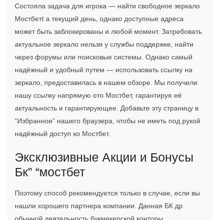
Состояла задача для игрока — найти свободное зеркало
Мостбетt а текущий день, однако доступные адреса
может быть заблокированы и любой момент. Затребовать
актуальное зеркало нельзя у службы поддержке, найти
через форумы или поисковые системы. Однако самый
надёжный и удобный путем — использовать ссылку на
зеркало, предоставилась в нашем обзоре. Мы получили
нашу ссылку напрямую ото Мостбет, гарантируя её
актуальность и гарантирующее. Добавьте эту страницу в
“Избранное” нашего браузера, чтобы не иметь под рукой
надёжный доступ ко Мостбет.
Эксклюзивные Акции и Бонусы
Бк” “мостбет
Поэтому способ рекомендуется только в случае, если вы
нашли хорошего партнера компании. Данная БК др
обычной деятельность букмекерской конторы