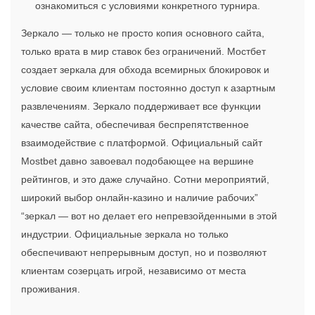
ознакомиться с условиями конкретного турнира.
Зеркало — только не просто копия основного сайта,
только врата в мир ставок без ограничений. Мостбет
создает зеркала для обхода всемирных блокировок и
условие своим клиентам постоянно доступ к азартным
развлечениям. Зеркало поддерживает все функции
качестве сайта, обеспечивая беспрепятственное
взаимодействие с платформой. Официальный сайт
Mostbet давно завоевал подобающее на вершине
рейтингов, и это даже случайно. Сотни мероприятий,
широкий выбор онлайн-казино и наличие рабочих”
“зеркал — вот но делает его непревзойденными в этой
индустрии. Официальные зеркала но только
обеспечивают непрерывным доступ, но и позволяют
клиентам созерцать игрой, независимо от места
проживания.