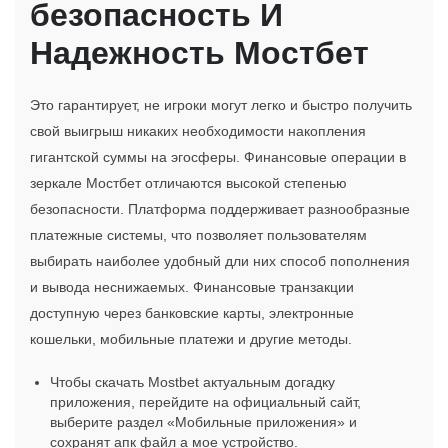
безопасность И
Надежность Мостбет
Это гарантирует, не игроки могут легко и быстро получить
свой выигрыш никаких необходимости накопления
гигантской суммы на эгосферы. Финансовые операции в
зеркале Мостбет отличаются высокой степенью
безопасности. Платформа поддерживает разнообразные
платежные системы, что позволяет пользователям
выбирать наиболее удобный дли них способ пополнения
и вывода неснижаемых. Финансовые транзакции
доступную через банковские карты, электронные
кошельки, мобильные платежи и другие методы.
Чтобы скачать Mostbet актуальным догадку
приложения, перейдите на официальный сайт,
выберите раздел «Мобильные приложения» и
сохранят апк файл а мое устройство.