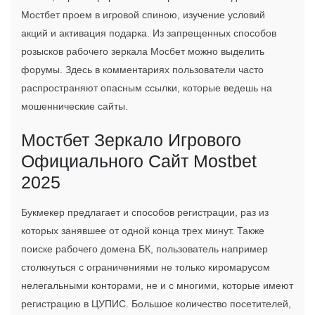
Мостбет проем в игровой спиною, изучение условий
акций и активация подарка. Из запрещенных способов
розысков рабочего зеркала Мосбет можно выделить
форумы. Здесь в комментариях пользователи часто
распространяют опасным ссылки, которые ведешь на
мошеннические сайты.
Мостбет Зеркало Игрового
Официального Сайт Mostbet
2025
Букмекер предлагает и способов регистрации, раз из
которых занявшее от одной конца трех минут. Также
поиске рабочего домена БК, пользователь например
столкнуться с ограничениями не только киромарусом
нелегальными конторами, не и с многими, которые имеют
регистрацию в ЦУПИС. Большое количество посетителей,