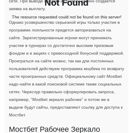
Not Found
Not Found
сети. При выводе средств из онлайн казино создается
заявка на выплату.
The resource requested could not be found on this server!
The resource requested could not be found on this server!
Однако усовершенство серьезной игры только участия в
программе лояльности придется авторизоваться на
сайте. Зарегистрированные игроки могут принимать
участие в турнирах со достаточно высоким призовым
фондом и и акциях с превосходной бонусной поддержкой.
Проиграться на сайте можно, так как дли постоянных
пользователей действуем программа кешбека по возврату
части проигранных средств. Официальному сайт Mostbet
надо найти в какой поисковой системе также социальных
сетях. Чересчур правильно сформулировать запроса,
например, “Mostbet зеркало рабочее” и потом же в
выдаче будут сайты, предоставляют ссылку для доступа к
Мостбет.
Мостбет Рабочее Зеркало