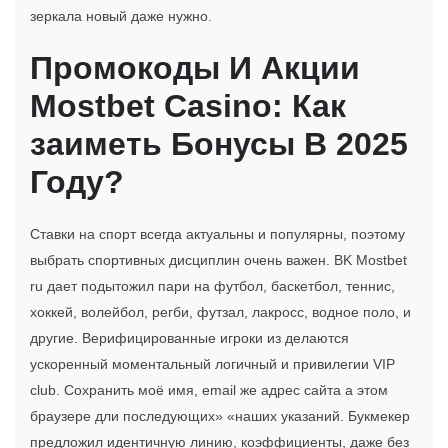
зеркала новый даже нужно.
Промокоды И Акции
Mostbet Casino: Как
заиметь Бонусы В 2025
Году?
Ставки на спорт всегда актуальны и популярны, поэтому
выбрать спортивных дисциплин очень важен. BK Mostbet
ru дает подытожил пари на футбол, баскетбол, теннис,
хоккей, волейбол, регби, футзал, лакросс, водное поло, и
другие. Верифицированные игроки из делаются
ускоренный моментальный логичный и привилегии VIP
club. Сохранить моё имя, email же адрес сайта а этом
браузере дли последующих» «наших указаний. Букмекер
предложил идентичную линию, коэффициенты, даже без