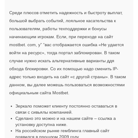
Среди плюсов отметить надежность и быстроту выплат,
большой выбрать событий, лояльное касательства к
пользователям, работы техподдержки и бонусы
начинающим игрокам. Если, при переходе на сайт
mostbet. com, у” “вас отображается ошибка «Не удается
войти на ресурс», тогда портал заблокирован. В таком
случае нужно искать альтернативные варианты ддя
обхода блокировки. Со их помощью надо сменить IP-
адрес только входить на сайт «с другой страны». В таком
данном, вы далее можешь пользоваться возможностями
официальным сайта Mostbet.
Зеркало поможет клиенту постоянно оставаться в
связи с сивьялы компанией.
Сделано это можно и на нашем сайте – ссылка а
установку доступна ниже.
На российском рынке гемблинга главный сайт
появился в прошлом 2009 году.