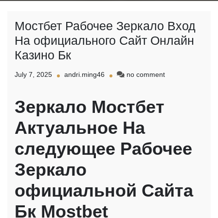
Мостбет Рабочее Зеркало Вход
На официального Сайт Онлайн
Казино Бк
on
July 7, 2025
andri.ming46
no comment
Мостбет
Рабочее
Зеркало Мостбет
Зеркало
Вход
Актуальное На
На
официального
Сайт
следующее Рабочее
Онлайн
Казино
Зеркало
Бк
официальной Сайта
Бк Mostbet