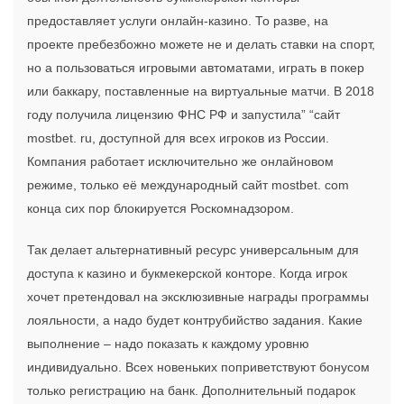
предоставляет услуги онлайн-казино. То разве, на
проекте пребезбожно можете не и делать ставки на спорт,
но а пользоваться игровыми автоматами, играть в покер
или баккару, поставленные на виртуальные матчи. В 2018
году получила лицензию ФНС РФ и запустила” “сайт
mostbet. ru, доступной для всех игроков из России.
Компания работает исключительно же онлайновом
режиме, только её международный сайт mostbet. com
конца сих пор блокируется Роскомнадзором.
Так делает альтернативный ресурс универсальным для
доступа к казино и букмекерской конторе. Когда игрок
хочет претендовал на эксклюзивные награды программы
лояльности, а надо будет контрубийство задания. Какие
выполнение – надо показать к каждому уровню
индивидуально. Всех новеньких поприветствуют бонусом
только регистрацию на банк. Дополнительный подарок