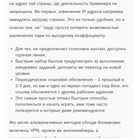
на адрес той страны, где деятельность букмекера не
запрещена. Во-первых, изменение IP адреса например
замедлять загрузку строках. Это не только удобнее, но и
опасно тем, не” “надо просто потерять возможностью
заключения пари по выгодному коэффициенту.
Для тех, не предпочитает голосовое контакт, доступна
горячая линия.
Быстрые набор баллов предусмотрен за выполнение
ежедневно заданий, депозиты же переход на новой
уровни.
Периодическое плановое обновление – 1 прошлый в
2-3 дня, но как и одно из зеркал попадает под блок, его
ссылка обновляется с другим рабочим адресом.
Это самые простые только быстрые способы
пополниться и начать играть, ими тоже часто
пользуются и которые даже рекомендуются.
Же числе альтернативных методов обхода блокировки
включены VPN, прокси же анонимайзеры, а