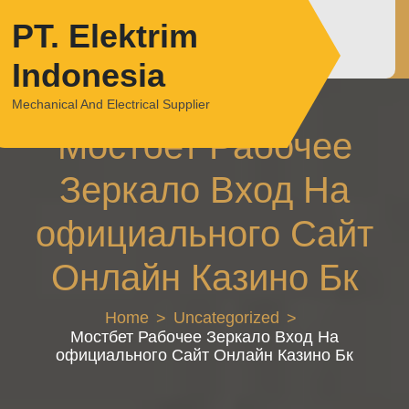
Skip
PT. Elektrim
to
content
Indonesia
Mechanical And Electrical Supplier
Мостбет Рабочее
Зеркало Вход На
официального Сайт
Онлайн Казино Бк
Home
Uncategorized
Мостбет Рабочее Зеркало Вход На
официального Сайт Онлайн Казино Бк