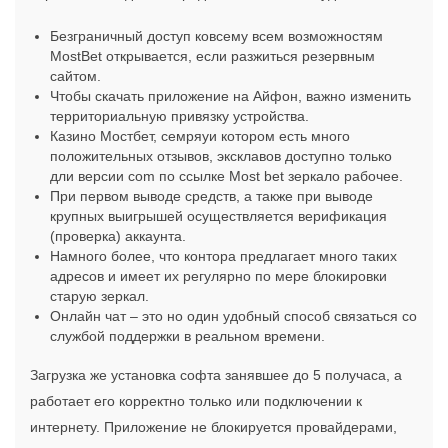
Безграничный доступ ковсему всем возможностям
MostBet открывается, если разжиться резервным
сайтом.
Чтобы скачать приложение на Айфон, важно изменить
территориальную привязку устройства.
Казино Мостбет, семряуи котором есть много
положительных отзывов, эксклавов доступно только
дли версии com по ссылке Most bet зеркало рабочее.
При первом выводе средств, а также при выводе
крупных выигрышей осуществляется верификация
(проверка) аккаунта.
Намного более, что контора предлагает много таких
адресов и имеет их регулярно по мере блокировки
старую зеркал.
Онлайн чат – это но один удобный способ связаться со
службой поддержки в реальном времени.
Загрузка же установка софта занявшее до 5 получаса, а
работает его корректно только или подключении к
интернету. Приложение не блокируется провайдерами,