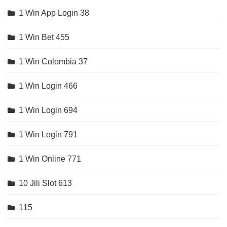
1 Win App Login 38
1 Win Bet 455
1 Win Colombia 37
1 Win Login 466
1 Win Login 694
1 Win Login 791
1 Win Online 771
10 Jili Slot 613
115