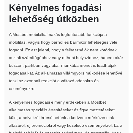
Kényelmes fogadási
lehetőség útközben
A Mostbet mobilalkalmazás legfontosabb funkciója a
mobilitás, vagyis hogy bárhol és bármikor lehetséges vele
fogadni. Ez azt jelenti, hogy a felhasználók nem kötődnek
asztali számítógéphez vagy otthoni helyszínhez, hanem akár
buszon, parkban vagy akár munkába menet is leadhatják
fogadásaikat. Az alkalmazás villámgyors működése lehetővé
teszi az azonnali reakciót a változó oddsokra és
eseményekre.
A kényelmes fogadási élmény érdekében a Mostbet
alkalmazás speciális értesítéseket és figyelmeztetéseket
küld, amelyekről értesülhetünk a kedvenc mérkőzéseink
állásáról, új promóciókról vagy közeledő eseményekről. Ez a