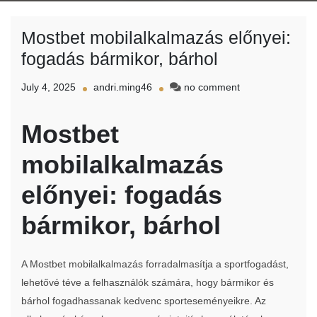
Mostbet mobilalkalmazás előnyei:
fogadás bármikor, bárhol
on
July 4, 2025
andri.ming46
no comment
Mostbet
mobilalkalmazás
Mostbet
előnyei:
fogadás
mobilalkalmazás
bármikor,
bárhol
előnyei: fogadás
bármikor, bárhol
A Mostbet mobilalkalmazás forradalmasítja a sportfogadást,
lehetővé téve a felhasználók számára, hogy bármikor és
bárhol fogadhassanak kedvenc sporteseményeikre. Az