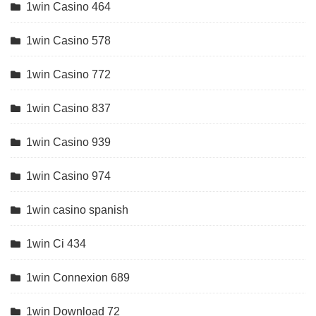
1win Casino 464
1win Casino 578
1win Casino 772
1win Casino 837
1win Casino 939
1win Casino 974
1win casino spanish
1win Ci 434
1win Connexion 689
1win Download 72