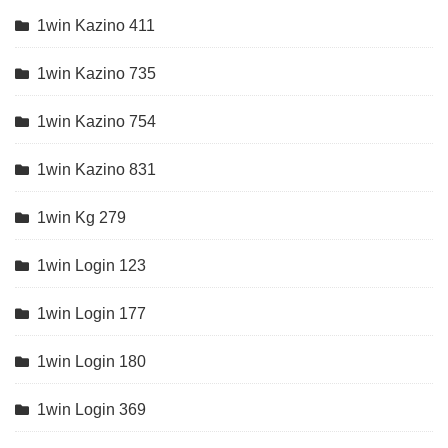
1win Kazino 411
1win Kazino 735
1win Kazino 754
1win Kazino 831
1win Kg 279
1win Login 123
1win Login 177
1win Login 180
1win Login 369