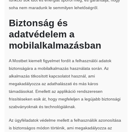
funkció sok időt és energiát spórol meg, és garantálja, hogy
soha nem maradunk le semmilyen lehetőségről.
Biztonság és
adatvédelem a
mobilalkalmazásban
A Mostbet kiemelt figyelmet fordít a felhasználói adatok
biztonságára a mobilalkalmazás használata során. Az
alkalmazás titkosított kapcsolatot használ, ami
megakadályozza az adathalászati és más káros
támadásokat. Emellett az applikáció rendszeresen
frissítéseken esik át, hogy megfeleljen a legújabb biztonsági
szabványoknak és technológiáknak.
Az ügyféladatok védelme mellett a felhasználók azonosítása
is biztonságos módon történik, ami megakadályozza az