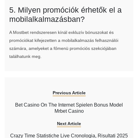
5. Milyen promóciók érhetők el a
mobilalkalmazásban?
A Mostbet rendszeresen kínál exkluzív bónuszokat és
promóciókat kifejezetten a mobilalkalmazás felhasználói
számára, amelyeket a főmenü promóciós szekciójában
találhatunk meg.
Previous Article
Bet Casino On The Internet Spielen Bonus Model
Mrbet Casino
Next Article
Crazy Time Statistiche Live Cronologia, Risultati 2025