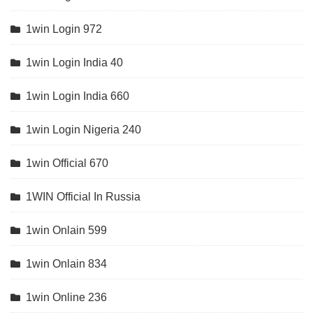
1win Login 972
1win Login India 40
1win Login India 660
1win Login Nigeria 240
1win Official 670
1WIN Official In Russia
1win Onlain 599
1win Onlain 834
1win Online 236