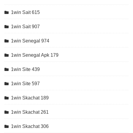
1win Sait 615
1win Sait 907
1win Senegal 974
1win Senegal Apk 179
1win Site 439
1win Site 597
1win Skachat 189
1win Skachat 261
1win Skachat 306