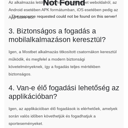
Not Found
Not Found
Az alkalmazás letölthető a hivatalos Mostbet weboldalról, az
Android esetében APK formátumban, iOS esetében pedig az
The resource requested could not be found on this server!
The resource requested could not be found on this server!
App Store-ból.
3. Biztonságos a fogadás a
mobilalkalmazáson keresztül?
Igen, a Mostbet alkalmazás titkosított csatornákon keresztül
működik, és megfelel a modern biztonsági
követelményeknek, így a fogadás teljes mértékben
biztonságos.
4. Van-e élő fogadási lehetőség az
applikációban?
Igen, az applikációban élő fogadások is elérhetőek, amelyek
során valós időben követhetjük és fogadhatjuk a
sporteseményeket.