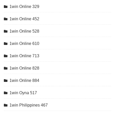
1win Online 329
1win Online 452
1win Online 528
1win Online 610
1win Online 713
1win Online 828
1win Online 884
1win Oyna 517
1win Philippines 467