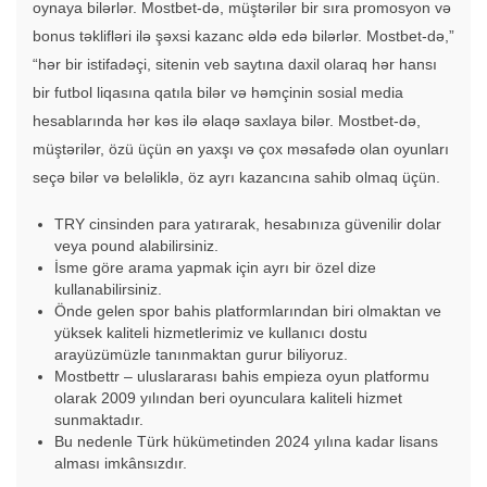
oynaya bilərlər. Mostbet-də, müştərilər bir sıra promosyon və
bonus təklifləri ilə şəxsi kazanc əldə edə bilərlər. Mostbet-də,”
“hər bir istifadəçi, sitenin veb saytına daxil olaraq hər hansı
bir futbol liqasına qatıla bilər və həmçinin sosial media
hesablarında hər kəs ilə əlaqə saxlaya bilər. Mostbet-də,
müştərilər, özü üçün ən yaxşı və çox məsafədə olan oyunları
seçə bilər və beləliklə, öz ayrı kazancına sahib olmaq üçün.
TRY cinsinden para yatırarak, hesabınıza güvenilir dolar
veya pound alabilirsiniz.
İsme göre arama yapmak için ayrı bir özel dize
kullanabilirsiniz.
Önde gelen spor bahis platformlarından biri olmaktan ve
yüksek kaliteli hizmetlerimiz ve kullanıcı dostu
arayüzümüzle tanınmaktan gurur biliyoruz.
Mostbettr – uluslararası bahis empieza oyun platformu
olarak 2009 yılından beri oyunculara kaliteli hizmet
sunmaktadır.
Bu nedenle Türk hükümetinden 2024 yılına kadar lisans
alması imkânsızdır.