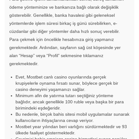
ödeme yönteminize ve bankanıza bağlı olarak değişiklik
gösterebilir. Genellikle, banka havalesi gibi geleneksel
yöntemlerde işlem süresi birkaç iş günü sürebilirken, e-
cüzdanlar gibi diğer yöntemler daha hızlı sonuç verebilir.
Para çekmek için öncelikle hesabınıza giriş yapmanız
gerekmektedir. Ardından, sayfanın sağ üst köşesinde yer
alan “Hesap” veya “Profil” sekmesine tıklamanız
gerekmektedir.
Evet, Mostbet canlı casino oyunlarında gerçek
krupiyelerle oynama fırsatı sunar, böylece gerçek bir
casino deneyimi yaşamanızı sağlar.
Minimum afin de yatırma tutarı seçtiğiniz yönteme
bağlıdır, ancak genellikle 100 ruble veya başka bir para
birimindeki eşdeğeridir.
Bu nedenle, birçok bahis sitesi mobil uygulamalar sunarak
kullanıcıların ihtiyaçlarına cevap veriyor.
Mostbet year yılından beri varlığını sürdürmektedir ve 93
ülkede faaliyet göstermektedir.