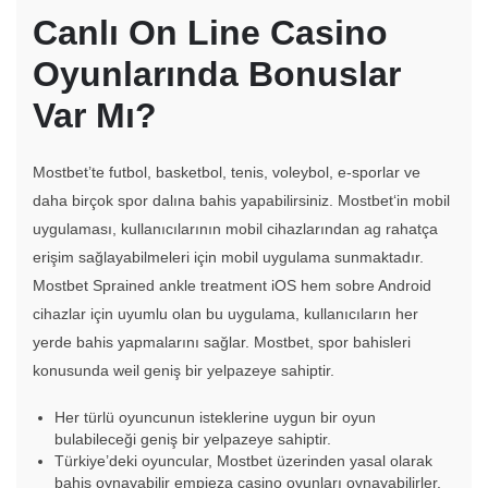
Canlı On Line Casino
Oyunlarında Bonuslar
Var Mı?
Mostbet’te futbol, basketbol, tenis, voleybol, e-sporlar ve
daha birçok spor dalına bahis yapabilirsiniz. Mostbet‘in mobil
uygulaması, kullanıcılarının mobil cihazlarından ag rahatça
erişim sağlayabilmeleri için mobil uygulama sunmaktadır.
Mostbet Sprained ankle treatment iOS hem sobre Android
cihazlar için uyumlu olan bu uygulama, kullanıcıların her
yerde bahis yapmalarını sağlar. Mostbet, spor bahisleri
konusunda weil geniş bir yelpazeye sahiptir.
Her türlü oyuncunun isteklerine uygun bir oyun
bulabileceği geniş bir yelpazeye sahiptir.
Türkiye’deki oyuncular, Mostbet üzerinden yasal olarak
bahis oynayabilir empieza casino oyunları oynayabilirler.