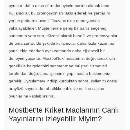
oyunları daha uzun süre deneyimlemesine olanak tanır.
Kullanıcılar, bu promosyonları takip ederek ve şartlarını
yerine getirerek uvant” “kazanç elde etme şansını
yakalayabilirler. Müşterilerine geniş bir bahis seçeneği
sunmanın yanı sıra, düzenli olarak benefit ve promosyonlar
de uma sunar. Bu şekilde kullanıcılar daha fazla kazanma
şansı elde ederken aynı zamanda daha eğlenceli bir
deneyim yaşarlar. Mostbet’teki hesabınızı doğrulamak için
genellikle belgelerinizi sunmanız ve müşteri hizmetleri
tarafından doğrulama işleminin yapılmasını beklemeniz
gerekir. Uygulamayı indirip kurduktan sonra, kullanıcı dostu
arayüzü sayesinde rahatlıkla bahis ve on line casino
oyunlarına katılabilirsiniz.
Mostbet’te Kriket Maçlarının Canlı
Yayınlarını Izleyebilir Miyim?