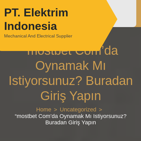
Skip
PT. Elektrim
to
content
Indonesia
Mechanical And Electrical Supplier
“mostbet Com’da
Oynamak Mı
Istiyorsunuz? Buradan
Giriş Yapın
Home
Uncategorized
“mostbet Com’da Oynamak Mı Istiyorsunuz?
Buradan Giriş Yapın