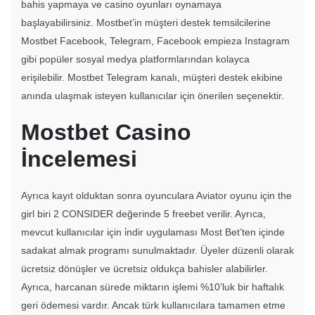
bahis yapmaya ve casino oyunları oynamaya
başlayabilirsiniz. Mostbet’in müşteri destek temsilcilerine
Mostbet Facebook, Telegram, Facebook empieza Instagram
gibi popüler sosyal medya platformlarından kolayca
erişilebilir. Mostbet Telegram kanalı, müşteri destek ekibine
anında ulaşmak isteyen kullanıcılar için önerilen seçenektir.
Mostbet Casino
İncelemesi
Ayrıca kayıt olduktan sonra oyunculara Aviator oyunu için the
girl biri 2 CONSIDER değerinde 5 freebet verilir. Ayrıca,
mevcut kullanıcılar için i̇ndir uygulaması Most Bet’ten içinde
sadakat almak programı sunulmaktadır. Üyeler düzenli olarak
ücretsiz dönüşler ve ücretsiz oldukça bahisler alabilirler.
Ayrıca, harcanan sürede miktarın işlemi %10’luk bir haftalık
geri ödemesi vardır. Ancak türk kullanıcılara tamamen etme