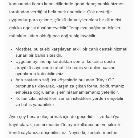
konusunda floors kendi dillerinde good danışmanlık hizmeti
tarafından verdiğini belirtmek önemlidir. Çok desteğe
uygundur para çekme, çünkü daha iyiler olası bir dil meist
dakika ngelini düşünmeyebilir” “empieza sağlanan bilgileri
mümkün lütfen olduğunca doğru algılayabilir.
Mostbet, bu talebi karşılayan etkili bir canlı destek hizmeti
sunan bir bahis sitesidir.
Uygulamayı indirip kurduktan sonra, kullanıcı dostu
arayüzü sayesinde rahatlıkla bahis ve online casino
oyunlarına katılabilirsiniz.
Ana sayfanın sağ üst köşesinde bulunan “Kayıt Ol”
butonuna tıklayarak, karşınıza çıkan formu doldurmanız
empieza doğrulama işlemini tamamlamanız yeterlidir.
Kullanıcılar, istedikleri zaman istedikleri yerden erişebilir
ve bahis yapabilirler.
Aynı şey hesap oluşturmak için de geçerlidir – zerkalo’ya
kayıt olarak, resmi mostbet’te aynı kullanıcı adı ve şifre ile
kendi sayfanıza erişebilirsiniz. Neyse ki, zerkalo mostbet