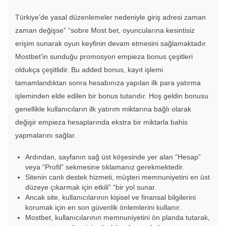
Türkiye’de yasal düzenlemeler nedeniyle giriş adresi zaman
zaman değişse” “sobre Most bet, oyuncularına kesintisiz
erişim sunarak oyun keyfinin devam etmesini sağlamaktadır.
Mostbet’in sunduğu promosyon empieza bonus çeşitleri
oldukça çeşitlidir. Bu added bonus, kayıt işlemi
tamamlandıktan sonra hesabınıza yapılan ilk para yatırma
işleminden elde edilen bir bonus tutarıdır. Hoş geldin bonusu
genellikle kullanıcıların ilk yatırım miktarına bağlı olarak
değişir empieza hesaplarında ekstra bir miktarla bahis
yapmalarını sağlar.
Ardından, sayfanın sağ üst köşesinde yer alan “Hesap”
veya “Profil” sekmesine tıklamanız gerekmektedir.
Sitenin canlı destek hizmeti, müşteri memnuniyetini en üst
düzeye çıkarmak için etkili” “bir yol sunar.
Ancak site, kullanıcılarının kişisel ve finansal bilgilerini
korumak için en son güvenlik önlemlerini kullanır.
Mostbet, kullanıcılarının memnuniyetini ön planda tutarak,