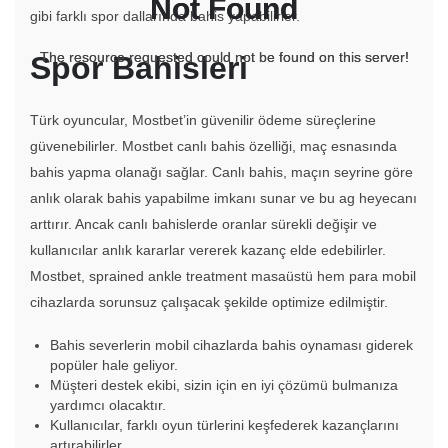
Not Found
Not Found
gibi farklı spor dallarında bahis yapabilirler.
The resource requested could not be found on this server!
The resource requested could not be found on this server!
Spor Bahisleri
Türk oyuncular, Mostbet’in güvenilir ödeme süreçlerine
güvenebilirler. Mostbet canlı bahis özelliği, maç esnasında
bahis yapma olanağı sağlar. Canlı bahis, maçın seyrine göre
anlık olarak bahis yapabilme imkanı sunar ve bu ag heyecanı
arttırır. Ancak canlı bahislerde oranlar sürekli değişir ve
kullanıcılar anlık kararlar vererek kazanç elde edebilirler.
Mostbet, sprained ankle treatment masaüstü hem para mobil
cihazlarda sorunsuz çalışacak şekilde optimize edilmiştir.
Bahis severlerin mobil cihazlarda bahis oynaması giderek
popüler hale geliyor.
Müşteri destek ekibi, sizin için en iyi çözümü bulmanıza
yardımcı olacaktır.
Kullanıcılar, farklı oyun türlerini keşfederek kazançlarını
artırabilirler.