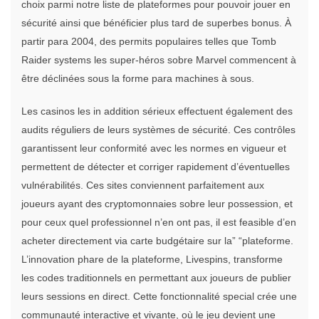
choix parmi notre liste de plateformes pour pouvoir jouer en
sécurité ainsi que bénéficier plus tard de superbes bonus. À
partir para 2004, des permits populaires telles que Tomb
Raider systems les super-héros sobre Marvel commencent à
être déclinées sous la forme para machines à sous.
Les casinos les in addition sérieux effectuent également des
audits réguliers de leurs systèmes de sécurité. Ces contrôles
garantissent leur conformité avec les normes en vigueur et
permettent de détecter et corriger rapidement d’éventuelles
vulnérabilités. Ces sites conviennent parfaitement aux
joueurs ayant des cryptomonnaies sobre leur possession, et
pour ceux quel professionnel n’en ont pas, il est feasible d’en
acheter directement via carte budgétaire sur la” “plateforme.
L’innovation phare de la plateforme, Livespins, transforme
les codes traditionnels en permettant aux joueurs de publier
leurs sessions en direct. Cette fonctionnalité special crée une
communauté interactive et vivante, où le jeu devient une