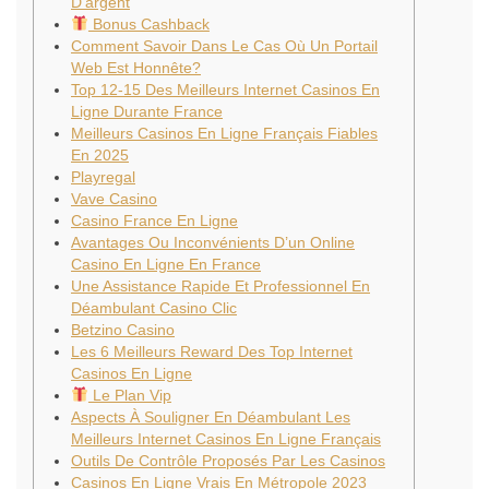
D’argent
Bonus Cashback
Comment Savoir Dans Le Cas Où Un Portail
Web Est Honnête?
Top 12-15 Des Meilleurs Internet Casinos En
Ligne Durante France
Meilleurs Casinos En Ligne Français Fiables
En 2025
Playregal
Vave Casino
Casino France En Ligne
Avantages Ou Inconvénients D’un Online
Casino En Ligne En France
Une Assistance Rapide Et Professionnel En
Déambulant Casino Clic
Betzino Casino
Les 6 Meilleurs Reward Des Top Internet
Casinos En Ligne
Le Plan Vip
Aspects À Souligner En Déambulant Les
Meilleurs Internet Casinos En Ligne Français
Outils De Contrôle Proposés Par Les Casinos
Casinos En Ligne Vrais En Métropole 2023