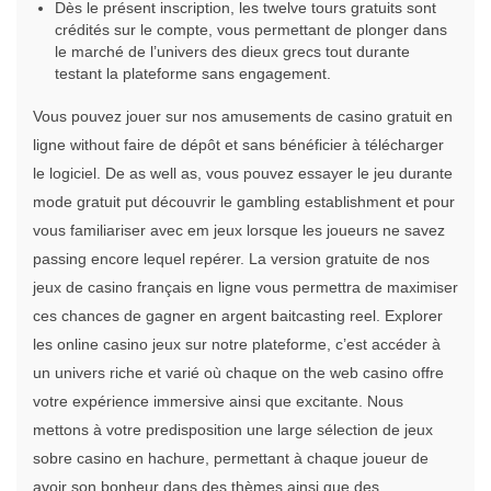
Dès le présent inscription, les twelve tours gratuits sont
crédités sur le compte, vous permettant de plonger dans
le marché de l’univers des dieux grecs tout durante
testant la plateforme sans engagement.
Vous pouvez jouer sur nos amusements de casino gratuit en
ligne without faire de dépôt et sans bénéficier à télécharger
le logiciel. De as well as, vous pouvez essayer le jeu durante
mode gratuit put découvrir le gambling establishment et pour
vous familiariser avec em jeux lorsque les joueurs ne savez
passing encore lequel repérer. La version gratuite de nos
jeux de casino français en ligne vous permettra de maximiser
ces chances de gagner en argent baitcasting reel. Explorer
les online casino jeux sur notre plateforme, c’est accéder à
un univers riche et varié où chaque on the web casino offre
votre expérience immersive ainsi que excitante. Nous
mettons à votre predisposition une large sélection de jeux
sobre casino en hachure, permettant à chaque joueur de
avoir son bonheur dans des thèmes ainsi que des