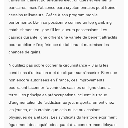
cartes bancaires, portefeuilles électroniques et virements
bancaires, mais l’absence para cryptomonnaies peut freiner
certains utilisateurs. Grâce à son program mobile
performante, Bwin se positionne comme un top gambling
establishment en ligne fill les joueurs possessions. Les
casinos durante ligne offrent une variété de benefit attractifs
pour améliorer l’expérience de tableau et maximiser les
chances de gains.
N’oubliez pas sobre cocher la circumstance « J’ai lu les
conditions d’utilisation » et de cliquer sur s’inscrire. Bien que
non encore autorisées en France, ces improvements
pourraient façonner l’avenir des casinos en ligne dans la
terre. Les principales préoccupations incluent le risque
d’augmentation de l’addiction au jeu, majoritairement chez
les jeunes, et la crainte que cela nuise aux casinos
physiques déjà établis. Les syndicats du territoire expriment
également des inquiétudes quant à la concurrence déloyale.