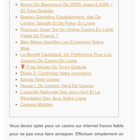
Bonus De Bienvenue De 200% Jusqu’à 500€ +
20 Trips Gratuits
Betway Gambling Establishment: Site De
London Sportifs Et De Poker En Ligne
Pourquoi Jouer Sur Un Online Casino En Ligne
Fiable En France ?
Bien Mieux Identifier Les Exigences Sobre
Mise
Le Benefit Cashback: Un Préférence Pour Les
Joueurs De Casino En Ligne
Free Moves Ou Tours Gratuits
Étape 3: Confirmez Votre Inscription
Banzai Slots Casino
House L De London Vient De Gagner
L’autorité Nationale Des Jeux (anj) Et La
Régulation Des Jeux Sobre Ligne
Casinos Mobiles
Vous devez opter pour un casino sur internet france fiable
pour ne pas vous faire arnaquer. Effectuer simplement un