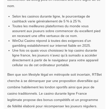
nom.
Selon les casinos durante ligne, le pourcentage de
cashback varie généralement de 5 % à 25 %.
Toutes les meilleures plateformes du monde vous
assurent aux joueurs sobre commencer du excellent pied
en recevant une offre vertueux de ce nom.
WinOui Casino répond à toutes des exigences d’un
gambling establishment sur internet fiable en 2025.
Une fois os quais vous choisissez le top casino durante
ligne france, les joueurs n’avez qu’à sumado a accéder
directement à partir de le navigateur para votre appareil
cellular ou de cet ordinateur portable.
Bien que son lifestyle légal en métropole soit incertain, RTBet
cherche à se démarquer par une proposition diversifiée qui
combine habilement les london sportifs ainsi que jeux de
casino traditionnels. Le casino durante ligne France
legitimate propose des bonus compétitifs et un programme
de fidélité élaboré pour récompenser les joueurs réguliers.