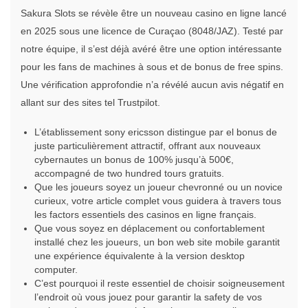
Sakura Slots se révèle être un nouveau casino en ligne lancé
en 2025 sous une licence de Curaçao (8048/JAZ). Testé par
notre équipe, il s’est déjà avéré être une option intéressante
pour les fans de machines à sous et de bonus de free spins.
Une vérification approfondie n’a révélé aucun avis négatif en
allant sur des sites tel Trustpilot.
L’établissement sony ericsson distingue par el bonus de
juste particulièrement attractif, offrant aux nouveaux
cybernautes un bonus de 100% jusqu’à 500€,
accompagné de two hundred tours gratuits.
Que les joueurs soyez un joueur chevronné ou un novice
curieux, votre article complet vous guidera à travers tous
les factors essentiels des casinos en ligne français.
Que vous soyez en déplacement ou confortablement
installé chez les joueurs, un bon web site mobile garantit
une expérience équivalente à la version desktop
computer.
C’est pourquoi il reste essentiel de choisir soigneusement
l’endroit où vous jouez pour garantir la safety de vos