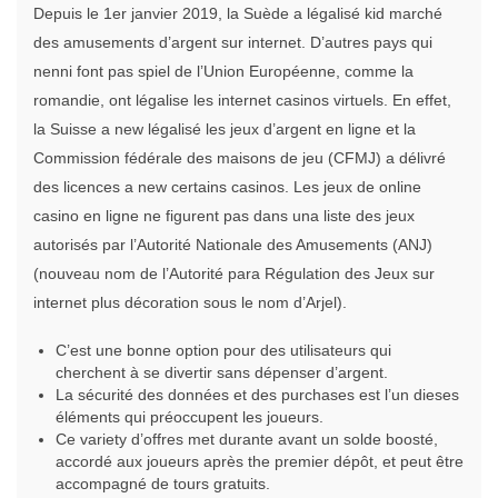
Depuis le 1er janvier 2019, la Suède a légalisé kid marché
des amusements d’argent sur internet. D’autres pays qui
nenni font pas spiel de l’Union Européenne, comme la
romandie, ont légalise les internet casinos virtuels. En effet,
la Suisse a new légalisé les jeux d’argent en ligne et la
Commission fédérale des maisons de jeu (CFMJ) a délivré
des licences a new certains casinos. Les jeux de online
casino en ligne ne figurent pas dans una liste des jeux
autorisés par l’Autorité Nationale des Amusements (ANJ)
(nouveau nom de l’Autorité para Régulation des Jeux sur
internet plus décoration sous le nom d’Arjel).
C’est une bonne option pour des utilisateurs qui
cherchent à se divertir sans dépenser d’argent.
La sécurité des données et des purchases est l’un dieses
éléments qui préoccupent les joueurs.
Ce variety d’offres met durante avant un solde boosté,
accordé aux joueurs après the premier dépôt, et peut être
accompagné de tours gratuits.