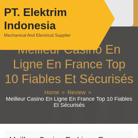
Skip
PT. Elektrim
to
content
Indonesia
Mechanical And Electrical Supplier
Meilleur Casino En
Ligne En France Top
10 Fiables Et Sécurisés
Home
Review
Meilleur Casino En Ligne En France Top 10 Fiables
Et Sécurisés