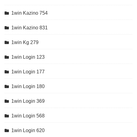
1win Kazino 754
1win Kazino 831
1win Kg 279
1win Login 123
1win Login 177
1win Login 180
1win Login 369
1win Login 568
1win Login 620