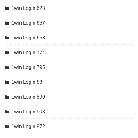
1win Login 628
1win Login 657
1win Login 658
1win Login 774
1win Login 795
1win Login 88
1win Login 890
1win Login 903
1win Login 972