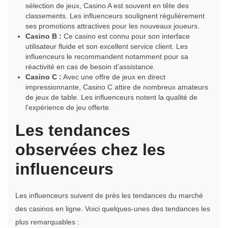
sélection de jeux, Casino A est souvent en tête des
classements. Les influenceurs soulignent régulièrement
ses promotions attractives pour les nouveaux joueurs.
Casino B :
Ce casino est connu pour son interface
utilisateur fluide et son excellent service client. Les
influenceurs le recommandent notamment pour sa
réactivité en cas de besoin d’assistance.
Casino C :
Avec une offre de jeux en direct
impressionnante, Casino C attire de nombreux amateurs
de jeux de table. Les influenceurs notent la qualité de
l’expérience de jeu offerte.
Les tendances
observées chez les
influenceurs
Les influenceurs suivent de près les tendances du marché
des casinos en ligne. Voici quelques-unes des tendances les
plus remarquables :