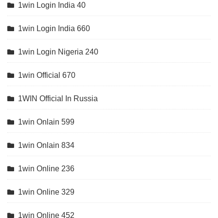
1win Login India 40
1win Login India 660
1win Login Nigeria 240
1win Official 670
1WIN Official In Russia
1win Onlain 599
1win Onlain 834
1win Online 236
1win Online 329
1win Online 452