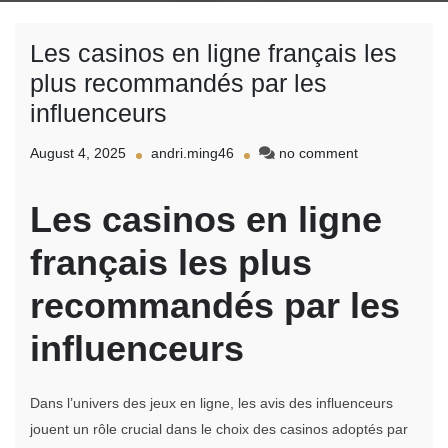
Les casinos en ligne français les
plus recommandés par les
influenceurs
on
August 4, 2025
andri.ming46
no comment
Les
casinos
Les casinos en ligne
en
ligne
français les plus
français
les
plus
recommandés par les
recommandés
par
influenceurs
les
influenceurs
Dans l’univers des jeux en ligne, les avis des influenceurs
jouent un rôle crucial dans le choix des casinos adoptés par