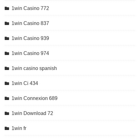
1win Casino 772
1win Casino 837
1win Casino 939
1win Casino 974
1win casino spanish
1win Ci 434
1win Connexion 689
1win Download 72
1win fr