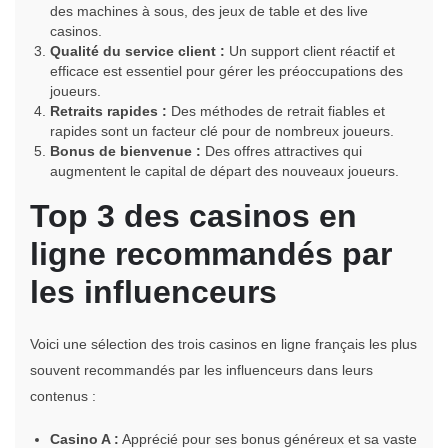
des machines à sous, des jeux de table et des live
casinos.
Qualité du service client :
Un support client réactif et
efficace est essentiel pour gérer les préoccupations des
joueurs.
Retraits rapides :
Des méthodes de retrait fiables et
rapides sont un facteur clé pour de nombreux joueurs.
Bonus de bienvenue :
Des offres attractives qui
augmentent le capital de départ des nouveaux joueurs.
Top 3 des casinos en
ligne recommandés par
les influenceurs
Voici une sélection des trois casinos en ligne français les plus
souvent recommandés par les influenceurs dans leurs
contenus :
Casino A :
Apprécié pour ses bonus généreux et sa vaste