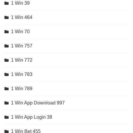
1 Win 39
1 Win 464
1 Win 70
1 Win 757
1 Win 772
1 Win 783
1 Win 789
1 Win App Download 997
1 Win App Login 38
1 Win Bet 455