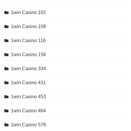
1win Casino 102
1win Casino 108
1win Casino 116
1win Casino 156
1win Casino 334
1win Casino 431
1win Casino 453
1win Casino 464
1win Casino 578