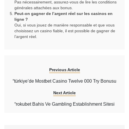
Pas nécessairement, assurez-vous de lire les conditions
générales attachées aux bonus.
Peut-on gagner de l’argent réel sur les casinos en
ligne ?
Oui, si vous jouez de manière responsable et que vous
choisissez un casino fiable, il est possible de gagner de
l’argent réel.
Previous Article
“türkiye’de Mostbet Casino Twelve 000 Try Bonusu
Next Article
“rokubet Bahis Ve Gambling Establishment Sitesi