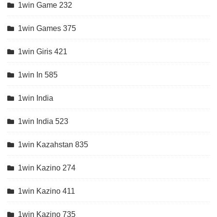
1win Game 232
1win Games 375
1win Giris 421
1win In 585
1win India
1win India 523
1win Kazahstan 835
1win Kazino 274
1win Kazino 411
1win Kazino 735