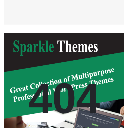
404
404