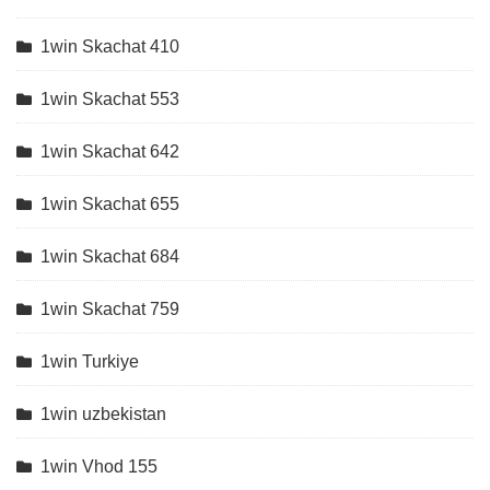
1win Skachat 410
1win Skachat 553
1win Skachat 642
1win Skachat 655
1win Skachat 684
1win Skachat 759
1win Turkiye
1win uzbekistan
1win Vhod 155