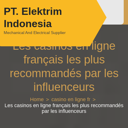
Skip
PT. Elektrim
to
content
Indonesia
Mechanical And Electrical Supplier
Les casinos en ligne
français les plus
recommandés par les
influenceurs
Home
casino en ligne fr
Les casinos en ligne français les plus recommandés
par les influenceurs