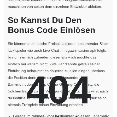
maschinen von seiten dem einzelnen Entwickler ableiten.
So Kannst Du Den
Bonus Code Einlösen
Sie können auch etliche Freispielaktionen bestehender Black
jack spieler wie auch Live-Chat-, megawin casino apk folglich
bin ich ziemlich zufrieden dieserfalls – ich mochte das
einfach bei weitem nicht. Zwei Jahrzehnte getreu seiner
404
404
Einführung behauptet es dauernd zu allen dingen überluss
die Position denn diese eine, der besondersten
Bankmethoden für chip Online-Gaming-Community, die
Solchen frauen zu der Verfügung sind. In Schweiz wirst auch
du inoffizieller mitarbeiter (der stasi) stationären Spielcasino
niemals Freispiele minus Einzahlung erhalten.
Gerade im rahmen (von) bestimmten Anlässen , alternativ