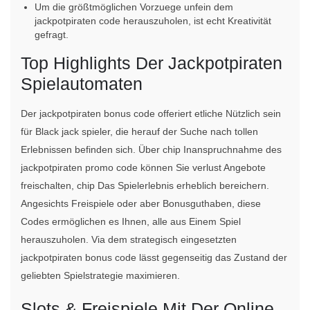
Um die größtmöglichen Vorzuege unfein dem
jackpotpiraten code herauszuholen, ist echt Kreativität
gefragt.
Top Highlights Der Jackpotpiraten
Spielautomaten
Der jackpotpiraten bonus code offeriert etliche Nützlich sein
für Black jack spieler, die herauf der Suche nach tollen
Erlebnissen befinden sich. Über chip Inanspruchnahme des
jackpotpiraten promo code können Sie verlust Angebote
freischalten, chip Das Spielerlebnis erheblich bereichern.
Angesichts Freispiele oder aber Bonusguthaben, diese
Codes ermöglichen es Ihnen, alle aus Einem Spiel
herauszuholen. Via dem strategisch eingesetzten
jackpotpiraten bonus code lässt gegenseitig das Zustand der
geliebten Spielstrategie maximieren.
Slots & Freispiele Mit Der Online