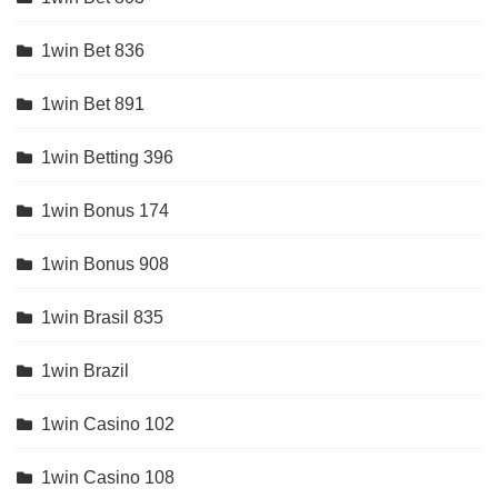
1win Bet 836
1win Bet 891
1win Betting 396
1win Bonus 174
1win Bonus 908
1win Brasil 835
1win Brazil
1win Casino 102
1win Casino 108