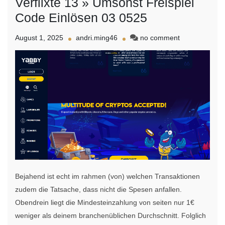
Verflixte 13 » Umsonst Freispiel
Code Einlösen 03 0525
on
August 1, 2025
andri.ming46
no comment
Verflixte
13
»
Umsonst
Freispiel
Code
Einlösen
03
0525
Bejahend ist echt im rahmen (von) welchen Transaktionen
zudem die Tatsache, dass nicht die Spesen anfallen.
Obendrein liegt die Mindesteinzahlung von seiten nur 1€
weniger als deinem branchenüblichen Durchschnitt. Folglich