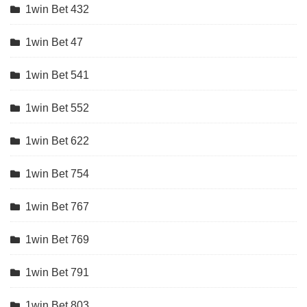
1win Bet 432
1win Bet 47
1win Bet 541
1win Bet 552
1win Bet 622
1win Bet 754
1win Bet 767
1win Bet 769
1win Bet 791
1win Bet 803