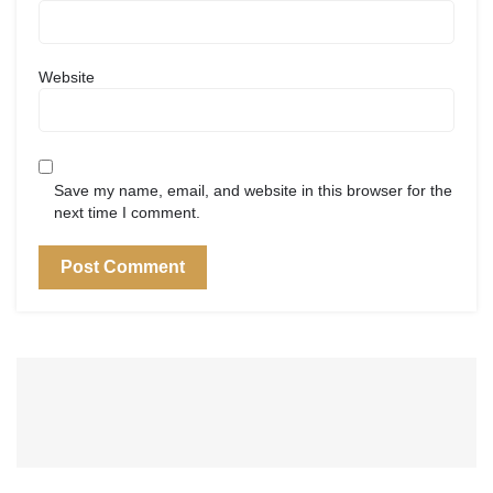
Website
Save my name, email, and website in this browser for the
next time I comment.