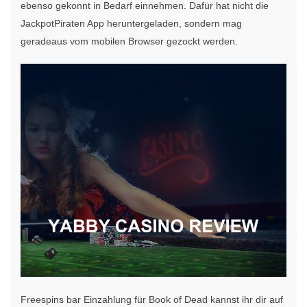
ebenso gekonnt in Bedarf einnehmen. Dafür hat nicht die
JackpotPiraten App heruntergeladen, sondern mag
geradeaus vom mobilen Browser gezockt werden.
Freespins bar Einzahlung für Book of Dead kannst ihr dir auf