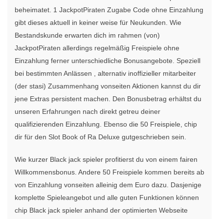
beheimatet. 1 JackpotPiraten Zugabe Code ohne Einzahlung
gibt dieses aktuell in keiner weise für Neukunden. Wie
Bestandskunde erwarten dich im rahmen (von)
JackpotPiraten allerdings regelmäßig Freispiele ohne
Einzahlung ferner unterschiedliche Bonusangebote. Speziell
bei bestimmten Anlässen , alternativ inoffizieller mitarbeiter
(der stasi) Zusammenhang vonseiten Aktionen kannst du dir
jene Extras persistent machen. Den Bonusbetrag erhältst du
unseren Erfahrungen nach direkt getreu deiner
qualifizierenden Einzahlung. Ebenso die 50 Freispiele, chip
dir für den Slot Book of Ra Deluxe gutgeschrieben sein.
Wie kurzer Black jack spieler profitierst du von einem fairen
Willkommensbonus. Andere 50 Freispiele kommen bereits ab
von Einzahlung vonseiten alleinig dem Euro dazu. Dasjenige
komplette Spieleangebot und alle guten Funktionen können
chip Black jack spieler anhand der optimierten Webseite