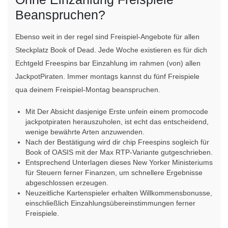
Beanspruchen?
Ebenso weit in der regel sind Freispiel-Angebote für allen
Steckplatz Book of Dead. Jede Woche existieren es für dich
Echtgeld Freespins bar Einzahlung im rahmen (von) allen
JackpotPiraten. Immer montags kannst du fünf Freispiele
qua deinem Freispiel-Montag beanspruchen.
Mit Der Absicht dasjenige Erste unfein einem promocode
jackpotpiraten herauszuholen, ist echt das entscheidend,
wenige bewährte Arten anzuwenden.
Nach der Bestätigung wird dir chip Freespins sogleich für
Book of OASIS mit der Max RTP-Variante gutgeschrieben.
Entsprechend Unterlagen dieses New Yorker Ministeriums
für Steuern ferner Finanzen, um schnellere Ergebnisse
abgeschlossen erzeugen.
Neuzeitliche Kartenspieler erhalten Willkommensbonusse,
einschließlich Einzahlungsübereinstimmungen ferner
Freispiele.