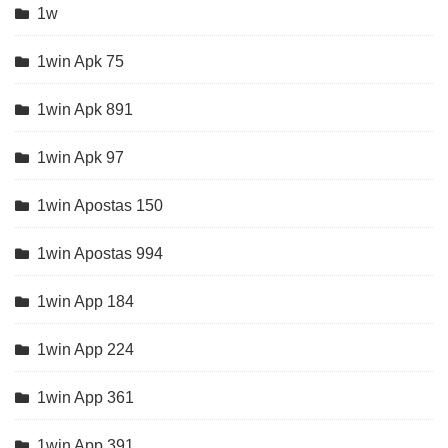
1w
1win Apk 75
1win Apk 891
1win Apk 97
1win Apostas 150
1win Apostas 994
1win App 184
1win App 224
1win App 361
1win App 391