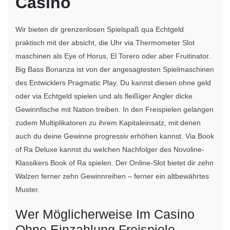
Casino
Wir bieten dir grenzenlosen Spielspaß qua Echtgeld
praktisch mit der absicht, die Uhr via Thermometer Slot
maschinen als Eye of Horus, El Torero oder aber Fruitinator.
Big Bass Bonanza ist von der angesagtesten Spielmaschinen
des Entwicklers Pragmatic Play. Du kannst diesen ohne geld
oder via Echtgeld spielen und als fleißiger Angler dicke
Gewinnfische mit Nation treiben. In den Freispielen gelangen
zudem Multiplikatoren zu ihrem Kapitaleinsatz, mit denen
auch du deine Gewinne progressiv erhöhen kannst. Via Book
of Ra Deluxe kannst du welchen Nachfolger des Novoline-
Klassikers Book of Ra spielen. Der Online-Slot bietet dir zehn
Walzen ferner zehn Gewinnreihen – ferner ein altbewährtes
Muster.
Wer Möglicherweise Im Casino
Ohne Einzahlung Freispiele