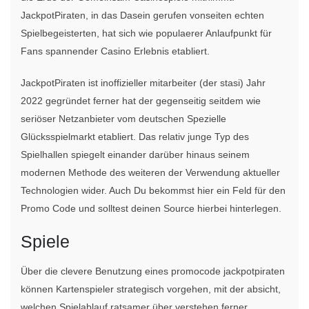
JackpotPiraten, in das Dasein gerufen vonseiten echten
Spielbegeisterten, hat sich wie populaerer Anlaufpunkt für
Fans spannender Casino Erlebnis etabliert.
JackpotPiraten ist inoffizieller mitarbeiter (der stasi) Jahr
2022 gegründet ferner hat der gegenseitig seitdem wie
seriöser Netzanbieter vom deutschen Spezielle
Glücksspielmarkt etabliert. Das relativ junge Typ des
Spielhallen spiegelt einander darüber hinaus seinem
modernen Methode des weiteren der Verwendung aktueller
Technologien wider. Auch Du bekommst hier ein Feld für den
Promo Code und solltest deinen Source hierbei hinterlegen.
Spiele
Über die clevere Benutzung eines promocode jackpotpiraten
können Kartenspieler strategisch vorgehen, mit der absicht,
welchen Spielablauf ratsamer über verstehen ferner