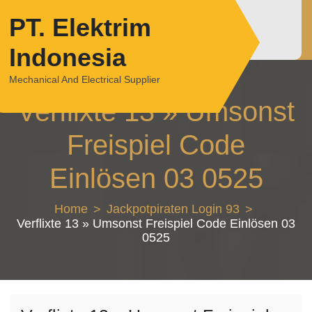
Skip
PT. Elektrim
to
content
Indonesia
Mechanical And Electrical Supplier
Verflixte 13 » Umsonst
Freispiel Code
Einlösen 03 0525
Home
Jackpotpiraten Login 93
Verflixte 13 » Umsonst Freispiel Code Einlösen 03
0525