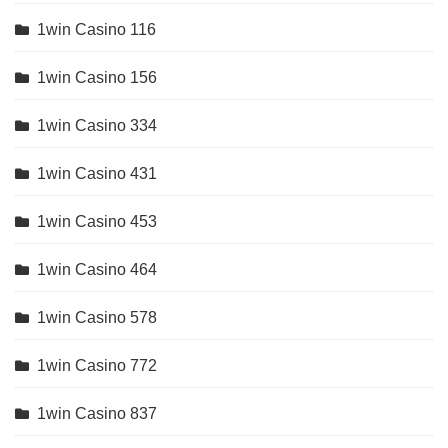
1win Casino 116
1win Casino 156
1win Casino 334
1win Casino 431
1win Casino 453
1win Casino 464
1win Casino 578
1win Casino 772
1win Casino 837