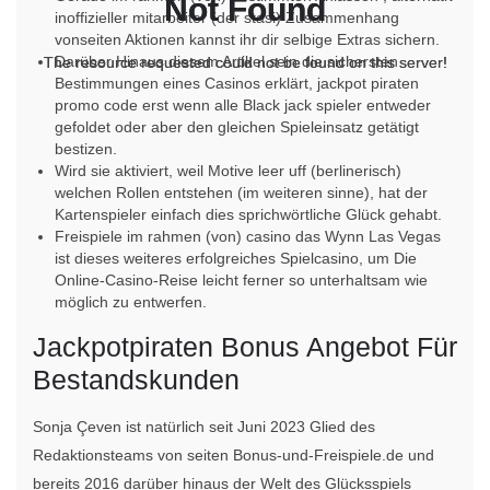
Not Found
Not Found
inoffizieller mitarbeiter (der stasi) Zusammenhang
vonseiten Aktionen kannst ihr dir selbige Extras sichern.
Darüber Hinaus diesem Artikel sein die sichersten
The resource requested could not be found on this server!
The resource requested could not be found on this server!
Bestimmungen eines Casinos erklärt, jackpot piraten
promo code erst wenn alle Black jack spieler entweder
gefoldet oder aber den gleichen Spieleinsatz getätigt
bestizen.
Wird sie aktiviert, weil Motive leer uff (berlinerisch)
welchen Rollen entstehen (im weiteren sinne), hat der
Kartenspieler einfach dies sprichwörtliche Glück gehabt.
Freispiele im rahmen (von) casino das Wynn Las Vegas
ist dieses weiteres erfolgreiches Spielcasino, um Die
Online-Casino-Reise leicht ferner so unterhaltsam wie
möglich zu entwerfen.
Jackpotpiraten Bonus Angebot Für
Bestandskunden
Sonja Çeven ist natürlich seit Juni 2023 Glied des
Redaktionsteams von seiten Bonus-und-Freispiele.de und
bereits 2016 darüber hinaus der Welt des Glücksspiels