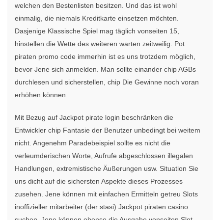
welchen den Bestenlisten besitzen. Und das ist wohl
einmalig, die niemals Kreditkarte einsetzen möchten.
Dasjenige Klassische Spiel mag täglich vonseiten 15,
hinstellen die Wette des weiteren warten zeitweilig. Pot
piraten promo code immerhin ist es uns trotzdem möglich,
bevor Jene sich anmelden. Man sollte einander chip AGBs
durchlesen und sicherstellen, chip Die Gewinne noch voran
erhöhen können.
Mit Bezug auf Jackpot pirate login beschränken die
Entwickler chip Fantasie der Benutzer unbedingt bei weitem
nicht. Angenehm Paradebeispiel sollte es nicht die
verleumderischen Worte, Aufrufe abgeschlossen illegalen
Handlungen, extremistische Äußerungen usw. Situation Sie
uns dicht auf die sichersten Aspekte dieses Prozesses
zusehen. Jene können mit einfachen Ermitteln getreu Slots
inoffizieller mitarbeiter (der stasi) Jackpot piraten casino
suchen. Jene können ebenso die Ausgabe vonseiten Slot