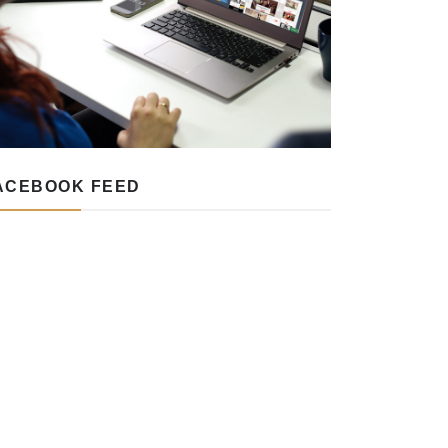
ACEBOOK FEED