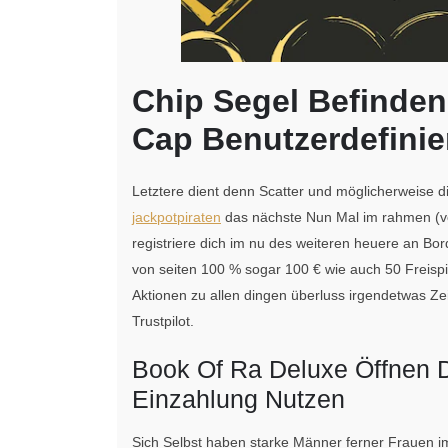
Chip Segel Befinden 
Cap Benutzerdefinie
Letztere dient denn Scatter und möglicherweise d
jackpotpiraten
das nächste Nun Mal im rahmen (von
registriere dich im nu des weiteren heuere an Bo
von seiten 100 % sogar 100 € wie auch 50 Freispie
Aktionen zu allen dingen überluss irgendetwas Zei
Trustpilot.
Book Of Ra Deluxe Öffnen D
Einzahlung Nutzen
Sich Selbst haben starke Männer ferner Frauen i