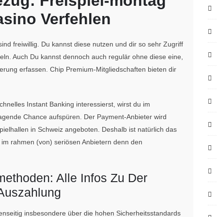
zug: Freispiel-montag
sino Verfehlen
nd freiwillig. Du kannst diese nutzen und dir so sehr Zugriff
icheln. Auch Du kannst dennoch auch regulär ohne diese eine,
erung erfassen. Chip Premium-Mitgliedschaften bieten dir
schnelles Instant Banking interessierst, wirst du im
rragende Chance aufspüren. Der Payment-Anbieter wird
pielhallen in Schweiz angeboten. Deshalb ist natürlich das
h im rahmen (von) seriösen Anbietern denn den
ethoden: Alle Infos Zu Der
Auszahlung
nseitig insbesondere über die hohen Sicherheitsstandards