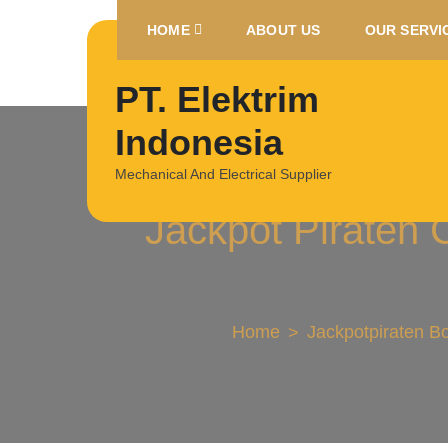
Skip
to
HOME
ABOUT US
OUR SERVI
content
PT. Elektrim
Indonesia
Mechanical And Electrical Supplier
Jackpot Piraten 
Home
Jackpotpiraten 