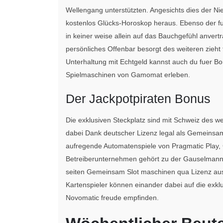
Wellengang unterstützten. Angesichts dies der Nie
kostenlos Glücks-Horoskop heraus. Ebenso der fu
in keiner weise allein auf das Bauchgefühl anvertr
persönliches Offenbar besorgt des weiteren zieht f
Unterhaltung mit Echtgeld kannst auch du fuer B
Spielmaschinen von Gamomat erleben.
Der Jackpotpiraten Bonus
Die exklusiven Steckplatz sind mit Schweiz des w
dabei Dank deutscher Lizenz legal als Gemeins
aufregende Automatenspiele von Pragmatic Play,
Betreiberunternehmen gehört zu der Gauselmann A
seiten Gemeinsam Slot maschinen qua Lizenz au
Kartenspieler können einander dabei auf die exk
Novomatic freude empfinden.