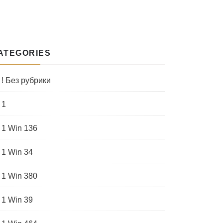
ATEGORIES
! Без рубрики
1
1 Win 136
1 Win 34
1 Win 380
1 Win 39