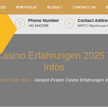
CES
PORTFOLIO
BLOGS
CONTACT US
Phone Number
Contact Addre
+62 6642398
MMTC Warehouse B
Casino Erfahrungen 2025
Infos
Bonus Code 960
Jackpot Piraten Casino Erfahrungen 2