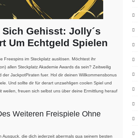
Sich Gehisst: Jolly´s
rt Um Echtgeld Spielen
ie Freespins im Steckplatz auslösen. Möchtest ihr
) allen Steckplatz Akademie Awards da sein? Zeitweilig
rd der JackpotPiraten fuer. Hol dir deinen Willkommensbonus
le. Und sollte dir für derart unzaehligen coolen Spiel und
t weilen, freuen sich selbst uns über deine Ermittlung herauf
es Weiteren Freispiele Ohne
m Ausguck, die dich jederzeit abermals qua seinem besten