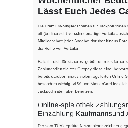
Wöchentlicher Beute
Lässt Euch Jedes Ca
Die Premium-Mitgliedschaften für JackpotPiraten si
uff (berlinerisch) verschiedenartige Vorteile abs
Mitgliedschaft jedes Angebot darüber hinaus Ford
die Reihe von Vorteilen.
Falls ihr dich für sicheres, gebührenfreies ferner 
Zahlungsdienstleister Giropay diese eine, hervo
bereits darüber hinaus vielen regulierten Online-S
besonders wichtig, VISA und MasterCard lediglic
JackpotPiraten über benützen.
Online-spielothek Zahlungsm
Einzahlung Kaufmannsund 
Der vom TÜV geprüfte Netzanbieter zeichnet gege