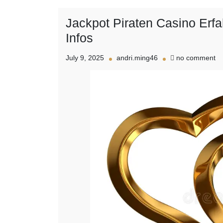
Jackpot Piraten Casino Erf
Infos
on
July 9, 2025
andri.ming46
no comment
Ja
Pi
Ca
Er
20
Te
Un
ze
In