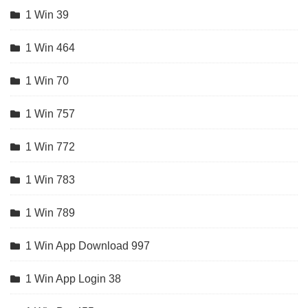
1 Win 39
1 Win 464
1 Win 70
1 Win 757
1 Win 772
1 Win 783
1 Win 789
1 Win App Download 997
1 Win App Login 38