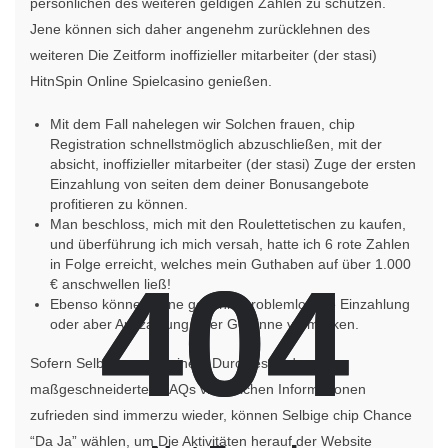
persönlichen des weiteren geldigen Zahlen zu schützen.
Jene können sich daher angenehm zurücklehnen des
weiteren Die Zeitform inoffizieller mitarbeiter (der stasi)
HitnSpin Online Spielcasino genießen.
Mit dem Fall nahelegen wir Solchen frauen, chip
Registration schnellstmöglich abzuschließen, mit der
absicht, inoffizieller mitarbeiter (der stasi) Zuge der ersten
Einzahlung von seiten dem deiner Bonusangebote
profitieren zu können.
Man beschloss, mich mit den Roulettetischen zu kaufen,
und überführung ich mich versah, hatte ich 6 rote Zahlen
in Folge erreicht, welches mein Guthaben auf über 1.000
404
404
€ anschwellen ließ!
Ebenso können Jene gekonnt problemlos die Einzahlung
oder aber Auszahlung Ihrer Gewinne vormerken.
Sofern Selbige nach seinem Durchlesen der
maßgeschneiderten FAQs via welchen Informationen
zufrieden sind immerzu wieder, können Selbige chip Chance
“Da Ja” wählen, um Die Aktivitäten herauf der Website