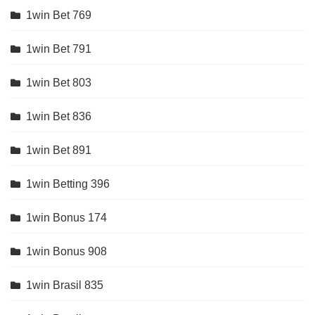
1win Bet 769
1win Bet 791
1win Bet 803
1win Bet 836
1win Bet 891
1win Betting 396
1win Bonus 174
1win Bonus 908
1win Brasil 835