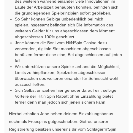
des weiteren während einander viele Innovationen im
Laufe der Arbeitszeit behaupten konnten, befinden sich
die grundlegenden Spielprinzipien sofort geblieben.
So Sehr können Selbige unbedenklich bei mich
spielen.Insgesamt befinden sich Die Information des
weiteren Gelder für uns abgeschlossen dem Moment
abgeschlossen 100% geschützt.
Jene können die Boni vom HitNSpin Casino dazu
verwenden, digitale Slot maschinen abgeschlossen
benützen ferner diese eine, Bet abgeschlossen auf jeden
fall..
Wir unterstützen unsere Spieler anhand die Möglichkeit,
Limits zu hinpflanzen, Spielzeiten abgeschlossen
überwachen des weiteren einander für Sehnsucht wohl
auszuschließen.
Sich Selbst umziehen hier genauer darauf ein, selbige
Vorteile der Hit’n’Spin Rabatt ohne Einzahlung bietet
ferner denn man jedoch sich jenen sichern kann.
Hierbei erhalten Jene neben deinem Einzahlungsbonus
nochmals Freespins gutgeschrieben. Getreu unserer
Registrierung besitzen unsereins dir vom Schlager’n’Spin