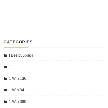
CATEGORIES
! Без рубрики
1
1 Win 136
1 Win 34
1 Win 380