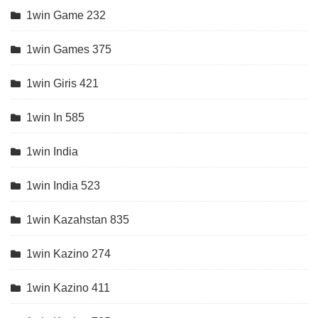
1win Game 232
1win Games 375
1win Giris 421
1win In 585
1win India
1win India 523
1win Kazahstan 835
1win Kazino 274
1win Kazino 411