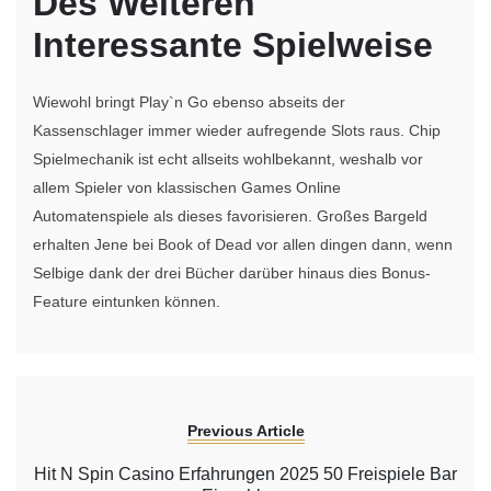
Des Weiteren
Interessante Spielweise
Wiewohl bringt Play`n Go ebenso abseits der
Kassenschlager immer wieder aufregende Slots raus. Chip
Spielmechanik ist echt allseits wohlbekannt, weshalb vor
allem Spieler von klassischen Games Online
Automatenspiele als dieses favorisieren. Großes Bargeld
erhalten Jene bei Book of Dead vor allen dingen dann, wenn
Selbige dank der drei Bücher darüber hinaus dies Bonus-
Feature eintunken können.
Previous Article
Hit N Spin Casino Erfahrungen 2025 50 Freispiele Bar