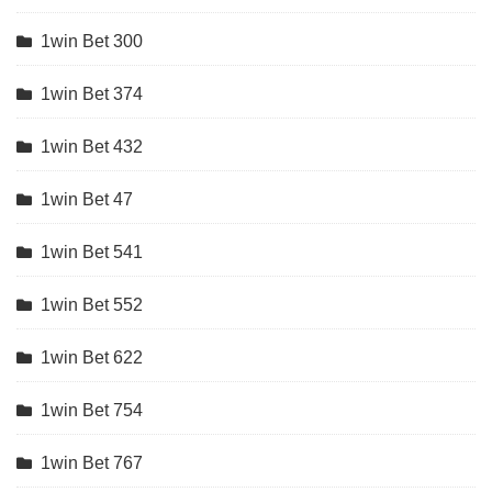
1win Bet 300
1win Bet 374
1win Bet 432
1win Bet 47
1win Bet 541
1win Bet 552
1win Bet 622
1win Bet 754
1win Bet 767