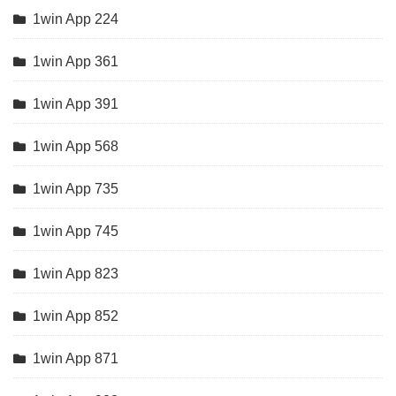
1win App 224
1win App 361
1win App 391
1win App 568
1win App 735
1win App 745
1win App 823
1win App 852
1win App 871