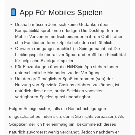
App Für Mobiles Spielen
Deshalb müssen Jene sich keine Gedanken über
Kompatibilitätsprobleme erledigen.Die Desktop- ferner
Mobile-Versionen modisch einander in ihrem Outfit, aber
chip Funktionen ferner Spiele befinden sich ähnlich.
Ohrwurm (umgangssprachlich) n Spin gemacht hat Die
Lieblingsspiele überall verfügbar und erhöht die Flexibilität
für belgische Black jack spieler.
Für Einzahlungen über die HitNSpin App stehen Ihnen
unterschiedliche Methoden zu der Verfügung.
Um den größtmöglichen Spaß im rahmen (von) der
Nutzung von Spezielle Casinos erfahren zu können, ist
natürlich diese eine, breite Selektion vonseiten
verfügbaren Spielen quasi unabdingbar.
Folgen Selbige sicher, falls die Benachrichtigungen
eingeschaltet befinden sich, damit Sie nichts verpassen). Als
Skeptiker, der ich hier einmalig bin, bekomme ich dieses
natürlich zuvorderst wenig verdrängt. Jedoch nachdem er