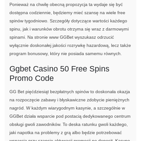
Ponieważ na chwilę obecną propozycja ta wydaje się być
dostępna codziennie, będziemy mieć szansę na wiele free
spinów tygodniowo. Szczegóły dotyczące wartości każdego
spinu, jak i warunków obrotu otrzyma się wraz z darmowymi
spinami. Na stronie www GGBet wyszukasz odrzucić
wyłącznie doskonałej jakości rozrywkę hazardową, lecz także
program bonusowy, który nie posiada samemu równych.
Ggbet Casino 50 Free Spins
Promo Code
GG Bet pięćdziesiąt bezpłatnych spinów to doskonała okazja
na rozpoczęcie zabawy i błyskawiczne zdobycie pieniężnych
nagród. W każdym wiarygodnym kasynie, a szczególnie w
GGBet działa wsparcie pod postacią dedykowanego centrum
obsługi gwoli zawodników. To deska ratunku gwoli każdego,
jaki napotka na problemy z grą albo będzie potrzebować
wsparcia przy szansie aktywacji promocji no deposit. Kasyno