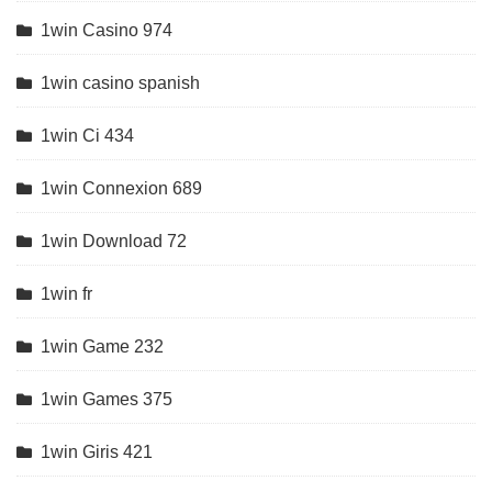
1win Casino 974
1win casino spanish
1win Ci 434
1win Connexion 689
1win Download 72
1win fr
1win Game 232
1win Games 375
1win Giris 421