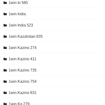
1win In 585
1win India
1win India 523
1win Kazahstan 835
1win Kazino 274
1win Kazino 411
1win Kazino 735
1win Kazino 754
1win Kazino 831
1win Kg 279