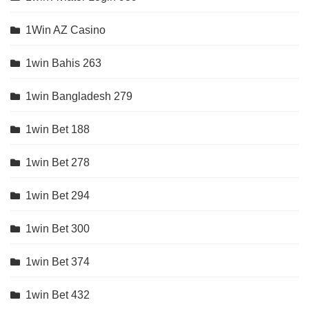
1Win AZ Casino
1win Bahis 263
1win Bangladesh 279
1win Bet 188
1win Bet 278
1win Bet 294
1win Bet 300
1win Bet 374
1win Bet 432