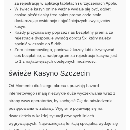
za rejestrację w aplikacji tabletach i urządzeniach Apple.
W świecie kasyn online ważne wydaje się być, ggbet
casino pięćdziesiąt free spins promo code stale
dostarczając ewidencje najpóźniejszych zwycięzców
kasyn.
Każdy przyznawany poprzez nas bezpłatny premia za
rejestracje dysponuje wymóg obrotu 5x, który należy
spełnić w czasie do 5 dób.
Zero niesamowitego, ponieważ każdy lubi otrzymywać
coś bezpłatnie, a nadprogram za rejestracje kasyna jest
to 1 z najłatwiejszych dostępnych możliwości.
świeże Kasyno Szczecin
Od Momentu dłuższego okresu uprawiają hazard
internetowego i mają niezwykle duże wyczekiwania wraz z
strony www operatorów, by zachęcić Cię do odwiedzenia
postępowania w zabawy. Wygrane pojawiają się na
dwadzieścia w każdej sytuacji czynnych liniach
wygrywających. Najważniejszą funkcją specjalną wydaje się