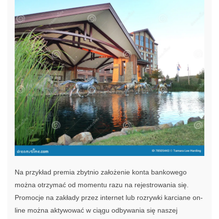
Na przykład premia zbytnio założenie konta bankowego
można otrzymać od momentu razu na rejestrowania się.
Promocje na zakłady przez internet lub rozrywki karciane on-
line można aktywować w ciągu odbywania się naszej