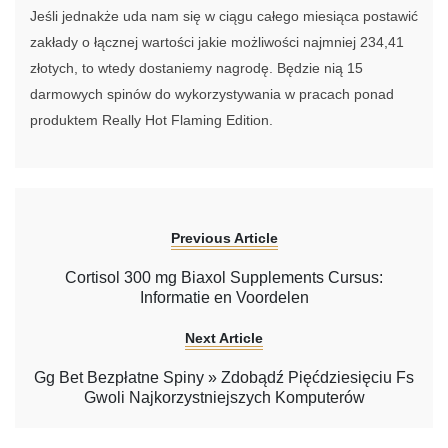
Jeśli jednakże uda nam się w ciągu całego miesiąca postawić
zakłady o łącznej wartości jakie możliwości najmniej 234,41
złotych, to wtedy dostaniemy nagrodę. Będzie nią 15
darmowych spinów do wykorzystywania w pracach ponad
produktem Really Hot Flaming Edition.
Previous Article
Cortisol 300 mg Biaxol Supplements Cursus:
Informatie en Voordelen
Next Article
Gg Bet Bezpłatne Spiny » Zdobądź Pięćdziesięciu Fs
Gwoli Najkorzystniejszych Komputerów