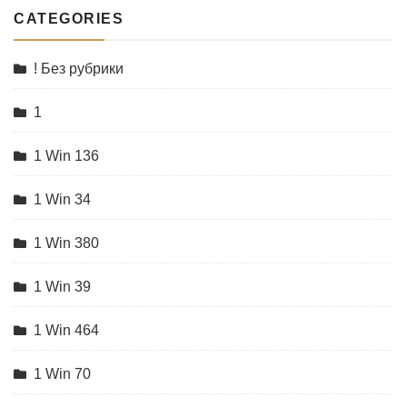
CATEGORIES
! Без рубрики
1
1 Win 136
1 Win 34
1 Win 380
1 Win 39
1 Win 464
1 Win 70