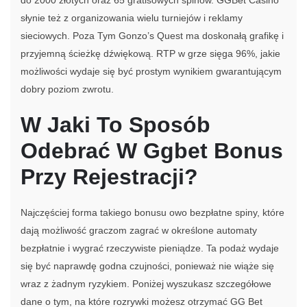
do 2000 złotych oraz 65 gratisowych spinów. GGBet Casino
słynie też z organizowania wielu turniejów i reklamy
sieciowych. Poza Tym Gonzo’s Quest ma doskonałą grafikę i
przyjemną ścieżkę dźwiękową. RTP w grze sięga 96%, jakie
możliwości wydaje się być prostym wynikiem gwarantującym
dobry poziom zwrotu.
W Jaki To Sposób
Odebrać W Ggbet Bonus
Przy Rejestracji?
Najczęściej forma takiego bonusu owo bezpłatne spiny, które
dają możliwość graczom zagrać w określone automaty
bezpłatnie i wygrać rzeczywiste pieniądze. Ta podaż wydaje
się być naprawdę godna czujności, ponieważ nie wiąże się
wraz z żadnym ryzykiem. Poniżej wyszukasz szczegółowe
dane o tym, na które rozrywki możesz otrzymać GG Bet