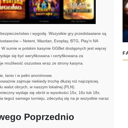
ią bezpieczeństwo i wygodę. Wszystkie gry przedstawiane są
dostawców – Netent, Wazdan, Evoplay, BTG, Play’n NA
. W sumie w polskim kasynie GGBet dostępnych jest więcej
F
daje się być weryfikowana i certyfikowana za
je możliwość oszustwa wraz ze strony kasyna.
ie, tanio i w pełni anonimowe.
oważnie zajmuje niekiedy trochę dłużej niż najczęściej.
u walut obcych, w naszym lokalnej (PLN).
ieczny wydaje się obrót w wysokości 15x, 16x lub 18x.
ia tegoż samego turnieju, zdecyduj się na je wszystkie naraz
wego Poprzednio