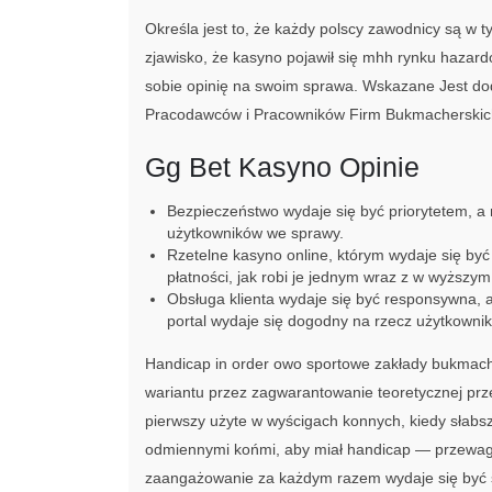
Określa jest to, że każdy polscy zawodnicy są w 
zjawisko, że kasyno pojawił się mhh rynku hazard
sobie opinię na swoim sprawa. Wskazane Jest do
Pracodawców i Pracowników Firm Bukmacherskic
Gg Bet Kasyno Opinie
Bezpieczeństwo wydaje się być priorytetem, 
użytkowników we sprawy.
Rzetelne kasyno online, którym wydaje się być
płatności, jak robi je jednym wraz z w wyższy
Obsługa klienta wydaje się być responsywna, a 
portal wydaje się dogodny na rzecz użytkowni
Handicap in order owo sportowe zakłady bukmach
wariantu przez zagwarantowanie teoretycznej prz
pierwszy użyte w wyścigach konnych, kiedy słab
odmiennymi końmi, aby miał handicap — przewag
zaangażowanie za każdym razem wydaje się być sa