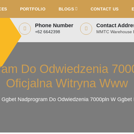
CES
PORTFOLIO
BLOGS
CONTACT US
Phone Number
Contact Addre
+62 6642398
MMTC Warehouse B
ram Do Odwiedzenia 7000
Oficjalna Witryna Www
Ggbet Nadprogram Do Odwiedzenia 7000pln W Ggbet P