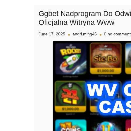
Ggbet Nadprogram Do Odwi
Oficjalna Witryna Www
June 17, 2025
andri.ming46
no comment