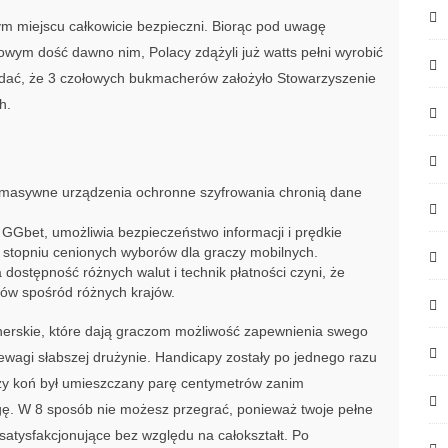
tym miejscu całkowicie bezpieczni. Biorąc pod uwagę
owym dość dawno nim, Polacy zdążyli już watts pełni wyrobić
dać, że 3 czołowych bukmacherów założyło Stowarzyszenie
h.
a masywne urządzenia ochronne szyfrowania chronią dane
 GGbet, umożliwia bezpieczeństwo informacji i prędkie
m stopniu cenionych wyborów dla graczy mobilnych.
dostępność różnych walut i technik płatności czyni, że
ków spośród różnych krajów.
erskie, które dają graczom możliwość zapewnienia swego
ewagi słabszej drużynie. Handicapy zostały po jednego razu
szy koń był umieszczany parę centymetrów zanim
ę. W 8 sposób nie możesz przegrać, ponieważ twoje pełne
tysfakcjonujące bez względu na całokształt. Po