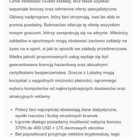
Cznie obstawiać GGBet zakłady, lecz także uzyskać
wspaniałe bonusy oraz odmienne oferty specjalistyczne.
Główny nadprogram, który fani otrzymają, owo be able to
premia powitalny. Bukmacher ofiaruje tę ofertę wszystkim
nowym graczom, którzy zarejestrują się na witrynie. Miłośnicy
zakładów e-sportowych mogą obstawiać zarówno zakłady na
żywo na e-sport, w jaki to sposób we zakłady przedmeczowe.
Wielka jakość proponowanych usług wydaje się być
gwarantowana licencją hazardową oraz aktualnymi
certyfikatami bezpieczeństwa. Gracze z Lokalny mogą
korzystać z wygodnych możności płatności, ogromnego
wyboru komputerów od najkorzystniejszych dostawców oraz
atrakcyjnych reklamy.
Polscy fani najczęściej obstawiają dane statystyczne,
wyniki meczów i liczbę strzelonych bramek.
Łącznie dlatego posiadamy możliwość nabycia bonusu
375% do 400 USD + 175 darmowych obrotów.
Bet paysafecard przyjmuje niektóre kryptowaluty, tego