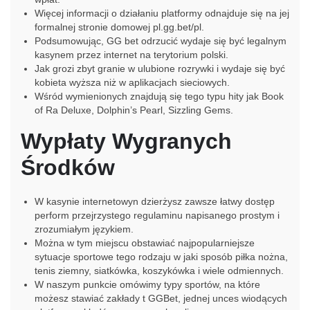
Więcej informacji o działaniu platformy odnajduje się na jej
formalnej stronie domowej pl.gg.bet/pl.
Podsumowując, GG bet odrzucić wydaje się być legalnym
kasynem przez internet na terytorium polski.
Jak grozi zbyt granie w ulubione rozrywki i wydaje się być
kobieta wyższa niż w aplikacjach sieciowych.
Wśród wymienionych znajdują się tego typu hity jak Book
of Ra Deluxe, Dolphin’s Pearl, Sizzling Gems.
Wypłaty Wygranych
Środków
W kasynie internetowyn dzierżysz zawsze łatwy dostęp
perform przejrzystego regulaminu napisanego prostym i
zrozumiałym językiem.
Można w tym miejscu obstawiać najpopularniejsze
sytuacje sportowe tego rodzaju w jaki sposób piłka nożna,
tenis ziemny, siatkówka, koszykówka i wiele odmiennych.
W naszym punkcie omówimy typy sportów, na które
możesz stawiać zakłady t GGBet, jednej unces wiodących