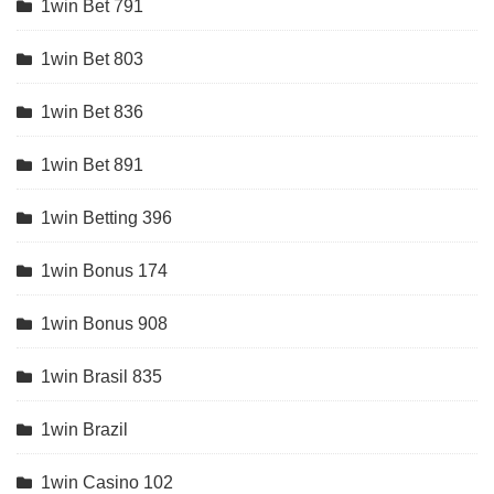
1win Bet 791
1win Bet 803
1win Bet 836
1win Bet 891
1win Betting 396
1win Bonus 174
1win Bonus 908
1win Brasil 835
1win Brazil
1win Casino 102