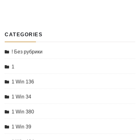
CATEGORIES
! Без рубрики
1
1 Win 136
1 Win 34
1 Win 380
1 Win 39