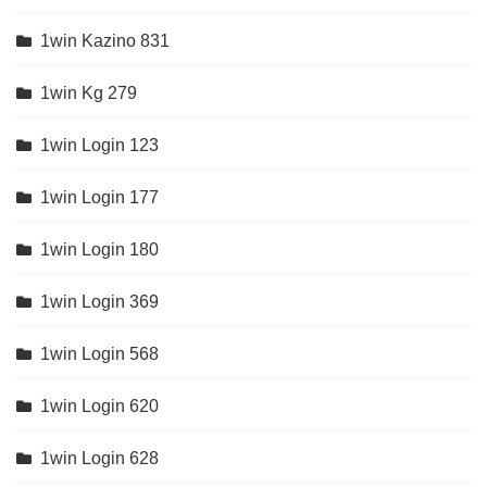
1win Kazino 831
1win Kg 279
1win Login 123
1win Login 177
1win Login 180
1win Login 369
1win Login 568
1win Login 620
1win Login 628