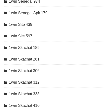
1win Senegal 974
1win Senegal Apk 179
1win Site 439
1win Site 597
1win Skachat 189
1win Skachat 261
1win Skachat 306
1win Skachat 312
1win Skachat 338
1win Skachat 410