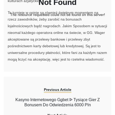
Not Found
Not Found
kulturach azjatyckich.
Te turnieje w opinie są również świetnym momentem na
The resource requested could not be found on this server!
The resource requested could not be found on this server!
rzecz zawodników, żeby zarobić na bonusach
lojalnościowych bądź nagrodach. Jakim Sposobem w sytuacji
nieomal każdego operatora online na świecie, w GG. Wager
akceptowane są przelewy bankowe i przelewy zbyt
pośrednictwem karty debetowej lub kredytowej. Są jest to
uniwersalne procedury płatności, które fani za każdym razem
mogą liczyć na akceptację, więc jest to rzetelna wiadomość.
Previous Article
Kasyno Internetowego Ggbet ᐉ Tysiące Gier Z
Bonusem Do Odwiedzenia 6000 Pln