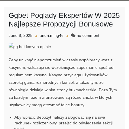
Ggbet Poglądy Ekspertów W 2025
Najlepsze Propozycji Bonusowe
on
June 8, 2025
andri.ming46
no comment
Ggbet
Poglądy
Ekspertów
W
Żeby uniknąć nieporozumień w czasie współpracy wraz z
2025
kasynem, wskazuje się wcześniejsze zapoznanie spośród
Najlepsze
regulaminem kasyno. Kasyno przyciąga użytkowników
Propozycji
Bonusowe
szeroką gamą różnorodnych konsol, a także tym, że
równolegle działają w nim strony bukmacherskie. Poza Tym
za każdym razem aranżowane są różne zniżki, w których
użytkownicy mogą otrzymać fajne bonusy.
Aby wpłacić depozyt należy zalogować się na swe
rachunek rozliczeniowy, przejść do odwiedzenia sekcji
wpłat.