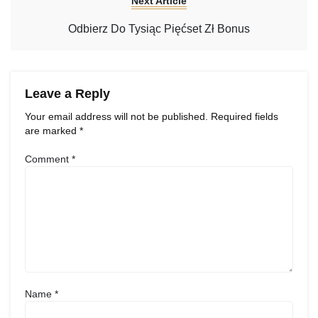
Next Article
Odbierz Do Tysiąc Pięćset Zł Bonus
Leave a Reply
Your email address will not be published.
Required fields
are marked
*
Comment
*
Name
*