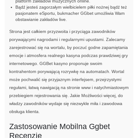
platform zakładów muzycznych online.
Bądź jesteś zagorzałym wielbicielem piłki nożnej bądź też
pasjonatem eSportu, bukmacher GGbet umożliwia Wam
obstawianie zakładów live.
Strona jest całkiem przyzwoita i przyciąga zawodników
porywającymi nagrodami i regularnymi upustami. Zalecamy
zarejestrować się na wortalu, by poczuć godne zapamiętania
emocje i atmosfera realnego kasyna podczas prawdziwej gry
internetowego. GGBet kasyno proponuje swoim
kontrahentom porywającą rozrywkę na automatach. Wortal
może pochwalić się przyjaznym interfejsem, przejrzystymi
regułami, łatwą nawigacją na stronie www i natychmiastowym
przebiegiem rejestrowania się. Jakie Możliwości więcej, do
władzy zawodników wydaje się niezwykle miła i zawodowa
obsługa klienta.
Zastosowanie Mobilna Ggbet
Recenzje