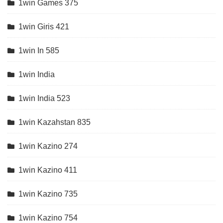
1win Games 375
1win Giris 421
1win In 585
1win India
1win India 523
1win Kazahstan 835
1win Kazino 274
1win Kazino 411
1win Kazino 735
1win Kazino 754