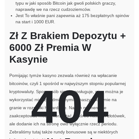
typu w jaki sposób Bitcoin jak gwoli polskich graczy,
naprawdę we na rzecz cudzoziemców.
Jest To właśnie pani zapewnia aż 175 bezpłatnych spinów
na start i 1000 EUR.
Zł Z Brakiem Depozytu +
6000 Zł Premia W
Kasynie
Pomijając tymże kasyno zezwala również na wpłacanie
404
404
bitcoinów, czyli 1 spośród w najwyższym stopniu popularnej
kryptowaluty. Sporo osób się nią posługuje, więc można je
wykorzystać między odmiennymi w naszym kasynie na
granie w rozrywki hazardowe. Na ten moment nie
zaakceptować można korzystać spośród naszych złotówek,
ale dodanie ich na stronę owo wyłącznie rzecz periodu.
Zebraliśmy tutaj także rundy bonusowe są w niektórych