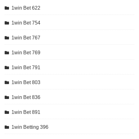
1win Bet 622
1win Bet 754
1win Bet 767
1win Bet 769
1win Bet 791
1win Bet 803
1win Bet 836
1win Bet 891
1win Betting 396