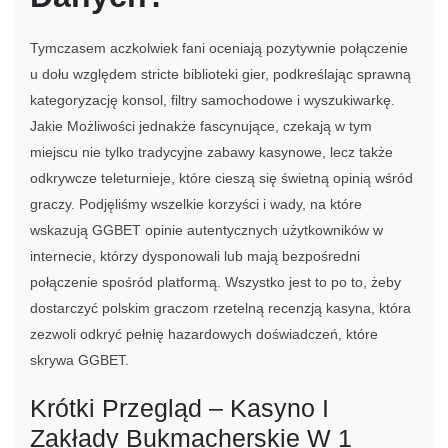
Tymczasem aczkolwiek fani oceniają pozytywnie połączenie
u dołu względem stricte biblioteki gier, podkreślając sprawną
kategoryzację konsol, filtry samochodowe i wyszukiwarkę.
Jakie Możliwości jednakże fascynujące, czekają w tym
miejscu nie tylko tradycyjne zabawy kasynowe, lecz także
odkrywcze teleturnieje, które cieszą się świetną opinią wśród
graczy. Podjęliśmy wszelkie korzyści i wady, na które
wskazują GGBET opinie autentycznych użytkowników w
internecie, którzy dysponowali lub mają bezpośredni
połączenie spośród platformą. Wszystko jest to po to, żeby
dostarczyć polskim graczom rzetelną recenzją kasyna, która
zezwoli odkryć pełnię hazardowych doświadczeń, które
skrywa GGBET.
Krótki Przegląd – Kasyno I
Zakłady Bukmacherskie W 1