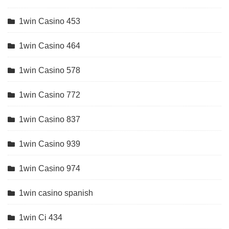
1win Casino 453
1win Casino 464
1win Casino 578
1win Casino 772
1win Casino 837
1win Casino 939
1win Casino 974
1win casino spanish
1win Ci 434