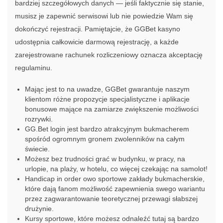
bardziej szczegółowych danych — jeśli faktycznie się stanie,
musisz je zapewnić serwisowi lub nie powiedzie Wam się
dokończyć rejestracji. Pamiętajcie, że GGBet kasyno
udostępnia całkowicie darmową rejestrację, a każde
zarejestrowane rachunek rozliczeniowy oznacza akceptację
regulaminu.
Mając jest to na uwadze, GGBet gwarantuje naszym
klientom różne propozycje specjalistyczne i aplikacje
bonusowe mające na zamiarze zwiększenie możliwości
rozrywki.
GG.Bet login jest bardzo atrakcyjnym bukmacherem
spośród ogromnym gronem zwolenników na całym
świecie.
Możesz bez trudności grać w budynku, w pracy, na
urlopie, na plaży, w hotelu, co więcej czekając na samolot!
Handicap in order owo sportowe zakłady bukmacherskie,
które dają fanom możliwość zapewnienia swego wariantu
przez zagwarantowanie teoretycznej przewagi słabszej
drużynie.
Kursy sportowe, które możesz odnaleźć tutaj są bardzo