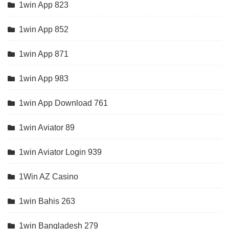
1win App 823
1win App 852
1win App 871
1win App 983
1win App Download 761
1win Aviator 89
1win Aviator Login 939
1Win AZ Casino
1win Bahis 263
1win Bangladesh 279