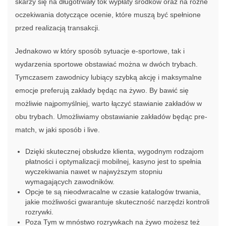
skarży się na długotrwały tok wypłaty środków oraz na różne
oczekiwania dotyczące ocenie, które muszą być spełnione
przed realizacją transakcji.
Jednakowo w który sposób sytuacje e-sportowe, tak i
wydarzenia sportowe obstawiać można w dwóch trybach.
Tymczasem zawodnicy lubiący szybką akcję i maksymalne
emocje preferują zakłady będąc na żywo. By bawić się
możliwie najpomyślniej, warto łączyć stawianie zakładów w
obu trybach. Umożliwiamy obstawianie zakładów będąc pre-
match, w jaki sposób i live.
Dzięki skutecznej obsłudze klienta, wygodnym rodzajom
płatności i optymalizacji mobilnej, kasyno jest to spełnia
wyczekiwania nawet w najwyższym stopniu
wymagających zawodników.
Opcje te są nieodwracalne w czasie katalogów trwania,
jakie możliwości gwarantuje skuteczność narzędzi kontroli
rozrywki.
Poza Tym w mnóstwo rozrywkach na żywo możesz też