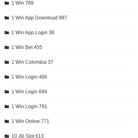
1 Win 789
1 Win App Download 997
1 Win App Login 38
1 Win Bet 455
1 Win Colombia 37
1 Win Login 466
1 Win Login 694
1 Win Login 791
1 Win Online 771
10 Jili Slot 613