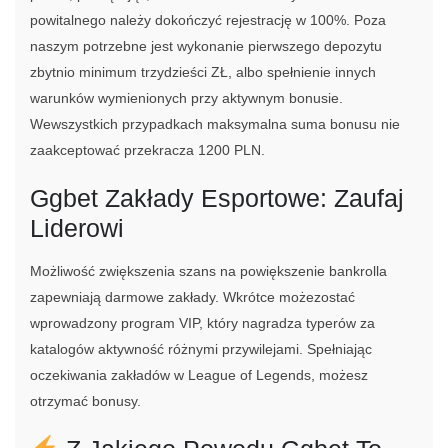
powitalnego należy dokończyć rejestrację w 100%. Poza
naszym potrzebne jest wykonanie pierwszego depozytu
zbytnio minimum trzydzieści ZŁ, albo spełnienie innych
warunków wymienionych przy aktywnym bonusie.
Wewszystkich przypadkach maksymalna suma bonusu nie
zaakceptować przekracza 1200 PLN.
Ggbet Zakłady Esportowe: Zaufaj
Liderowi
Możliwość zwiększenia szans na powiększenie bankrolla
zapewniają darmowe zakłady. Wkrótce możezostać
wprowadzony program VIP, który nagradza typerów za
katalogów aktywność różnymi przywilejami. Spełniając
oczekiwania zakładów w League of Legends, możesz
otrzymać bonusy.