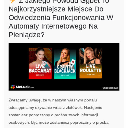
Z Jakiego Powodu Ggbet To
Najkorzystniejsze Miejsce Do
Odwiedzenia Funkcjonowania W
Automaty Internetowego Na
Pieniądze?
Zwracamy uwagę, że w naszym własnym portalu
udostępniamy używanie wraz z złotówek. Następnie
zostaniesz poproszony o prośba swych informacji
osobowych. Być może zostaniesz poproszony o prośba