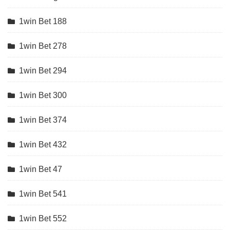
1win Bet 188
1win Bet 278
1win Bet 294
1win Bet 300
1win Bet 374
1win Bet 432
1win Bet 47
1win Bet 541
1win Bet 552