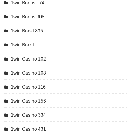
1win Bonus 174
1win Bonus 908
1win Brasil 835
1win Brazil
1win Casino 102
1win Casino 108
1win Casino 116
1win Casino 156
1win Casino 334
1win Casino 431