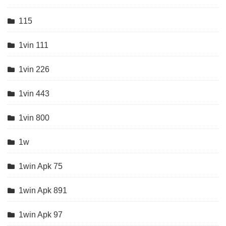
115
1vin 111
1vin 226
1vin 443
1vin 800
1w
1win Apk 75
1win Apk 891
1win Apk 97