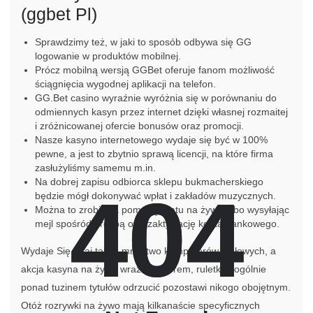
(ggbet Pl)
Sprawdzimy też, w jaki to sposób odbywa się GG
logowanie w produktów mobilnej.
Prócz mobilną wersją GGBet oferuje fanom możliwość
ściągnięcia wygodnej aplikacji na telefon.
GG.Bet casino wyraźnie wyróżnia się w porównaniu do
odmiennych kasyn przez internet dzięki własnej rozmaitej
i zróżnicowanej ofercie bonusów oraz promocji.
Nasze kasyno internetowego wydaje się być w 100%
pewne, a jest to zbytnio sprawą licencji, na które firma
zasłużyliśmy samemu m.in.
Na dobrej zapisu odbiorca sklepu bukmacherskiego
404
404
będzie mógł dokonywać wpłat i zakładów muzycznych.
Można to zrobić za pomocą czatu na żywo albo wysyłając
mejl spośród prośbą o dezaktywację konta bankowego.
Wydaje Się tutaj także mnóstwo komputerów stołowych, a
akcja kasyna na żywo wraz z pokerem, ruletką i ogólnie
ponad tuzinem tytułów odrzucić pozostawi nikogo obojętnym.
Otóż rozrywki na żywo mają kilkanaście specyficznych