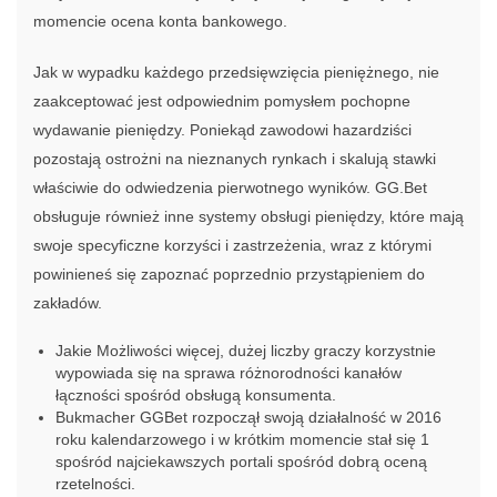
momencie ocena konta bankowego.
Jak w wypadku każdego przedsięwzięcia pieniężnego, nie
zaakceptować jest odpowiednim pomysłem pochopne
wydawanie pieniędzy. Poniekąd zawodowi hazardziści
pozostają ostrożni na nieznanych rynkach i skalują stawki
właściwie do odwiedzenia pierwotnego wyników. GG.Bet
obsługuje również inne systemy obsługi pieniędzy, które mają
swoje specyficzne korzyści i zastrzeżenia, wraz z którymi
powinieneś się zapoznać poprzednio przystąpieniem do
zakładów.
Jakie Możliwości więcej, dużej liczby graczy korzystnie
wypowiada się na sprawa różnorodności kanałów
łączności spośród obsługą konsumenta.
Bukmacher GGBet rozpoczął swoją działalność w 2016
roku kalendarzowego i w krótkim momencie stał się 1
spośród najciekawszych portali spośród dobrą oceną
rzetelności.