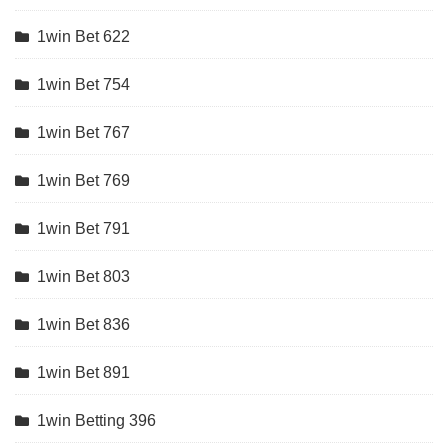
1win Bet 622
1win Bet 754
1win Bet 767
1win Bet 769
1win Bet 791
1win Bet 803
1win Bet 836
1win Bet 891
1win Betting 396