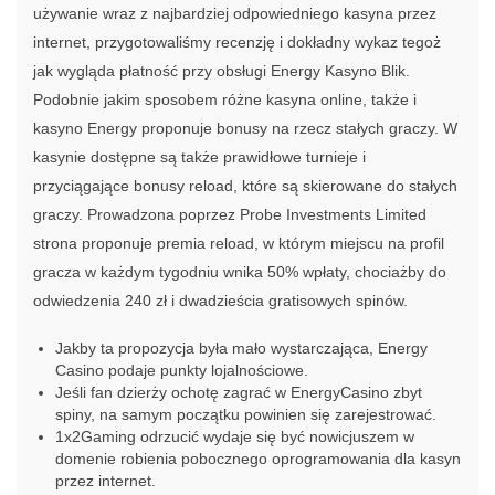
używanie wraz z najbardziej odpowiedniego kasyna przez
internet, przygotowaliśmy recenzję i dokładny wykaz tegoż
jak wygląda płatność przy obsługi Energy Kasyno Blik.
Podobnie jakim sposobem różne kasyna online, także i
kasyno Energy proponuje bonusy na rzecz stałych graczy. W
kasynie dostępne są także prawidłowe turnieje i
przyciągające bonusy reload, które są skierowane do stałych
graczy. Prowadzona poprzez Probe Investments Limited
strona proponuje premia reload, w którym miejscu na profil
gracza w każdym tygodniu wnika 50% wpłaty, chociażby do
odwiedzenia 240 zł i dwadzieścia gratisowych spinów.
Jakby ta propozycja była mało wystarczająca, Energy
Casino podaje punkty lojalnościowe.
Jeśli fan dzierży ochotę zagrać w EnergyCasino zbyt
spiny, na samym początku powinien się zarejestrować.
1x2Gaming odrzucić wydaje się być nowicjuszem w
domenie robienia pobocznego oprogramowania dla kasyn
przez internet.