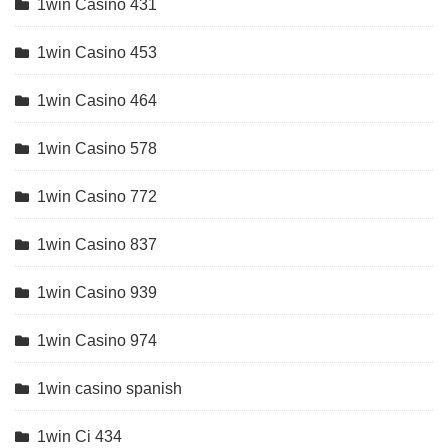
1win Casino 431
1win Casino 453
1win Casino 464
1win Casino 578
1win Casino 772
1win Casino 837
1win Casino 939
1win Casino 974
1win casino spanish
1win Ci 434