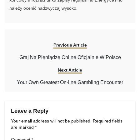
należy ocenić nadzwyczaj wysoko.
Previous Article
Graj Na Pieniądze Online Oficjalnie W Polsce
Next Article
Your Own Greatest On-line Gambling Encounter
Leave a Reply
Your email address will not be published.
Required fields
are marked
*
Comment
*