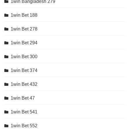
1win Bangladesh 279
1win Bet 188
1win Bet 278
1win Bet 294
1win Bet 300
1win Bet 374
1win Bet 432
1win Bet 47
1win Bet 541
1win Bet 552