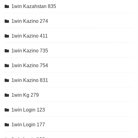
1win Kazahstan 835
1win Kazino 274
1win Kazino 411
1win Kazino 735
1win Kazino 754
1win Kazino 831
1win Kg 279
1win Login 123
1win Login 177