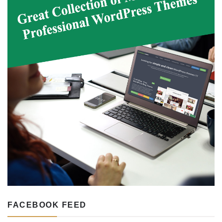
FACEBOOK FEED