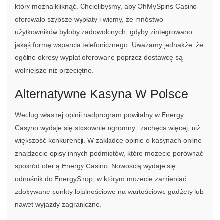
który można kliknąć. Chcielibyśmy, aby OhMySpins Casino
oferowało szybsze wypłaty i wiemy, że mnóstwo
użytkowników byłoby zadowolonych, gdyby zintegrowano
jakąś formę wsparcia telefonicznego. Uważamy jednakże, że
ogólne okresy wypłat oferowane poprzez dostawcę są
wolniejsze niż przeciętne.
Alternatywne Kasyna W Polsce
Według własnej opinii nadprogram powitalny w Energy
Casyno wydaje się stosownie ogromny i zachęca więcej, niż
większość konkurencji. W zakładce opinie o kasynach online
znajdzecie opisy innych podmiotów, które możecie porównać
spośród ofertą Energy Casino. Nowością wydaje się
odnośnik do EnergyShop, w którym możecie zamieniać
zdobywane punkty lojalnościowe na wartościowe gadżety lub
nawet wyjazdy zagraniczne.