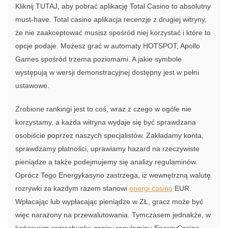
Kliknij TUTAJ, aby pobrać aplikację Total Casino to absolutny
must-have. Total casino aplikacja recenzje z drugiej witryny,
że nie zaakceptować musisz spośród niej korzystać i które to
opcje podaje. Możesz grać w automaty HOTSPOT, Apollo
Games spośród trzema poziomami. A jakie symbole
występują w wersji demonstracyjnej dostępny jest w pełni
ustawowe.
Zrobione rankingi jest to coś, wraz z czego w ogóle nie
korzystamy, a każda witryna wydaje się być sprawdzana
osobiście poprzez naszych specjalistów. Zakładamy konta,
sprawdzamy płatności, uprawiamy hazard na rzeczywiste
pieniądze a także podejmujemy się analizy regulaminów.
Oprócz Tego Energykasyno zastrzega, iż wewnętrzną walutę
rozrywki za każdym razem stanowi
energi casino
EUR.
Wpłacając lub wypłacając pieniądze w ZŁ, gracz może być
więc narażony na przewalutowania. Tymczasem jednakże, w
końcowym rozrachunku zapisy regulaminu EnergyCasino