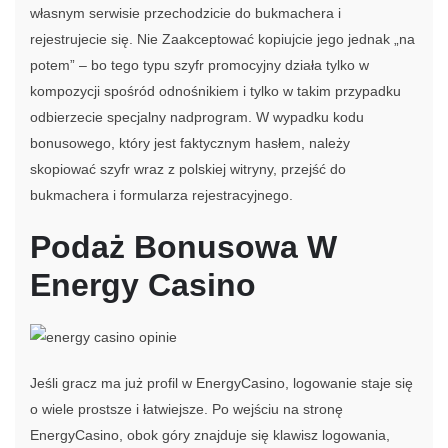
własnym serwisie przechodzicie do bukmachera i
rejestrujecie się. Nie Zaakceptować kopiujcie jego jednak „na
potem” – bo tego typu szyfr promocyjny działa tylko w
kompozycji spośród odnośnikiem i tylko w takim przypadku
odbierzecie specjalny nadprogram. W wypadku kodu
bonusowego, który jest faktycznym hasłem, należy
skopiować szyfr wraz z polskiej witryny, przejść do
bukmachera i formularza rejestracyjnego.
Podaż Bonusowa W
Energy Casino
Jeśli gracz ma już profil w EnergyCasino, logowanie staje się
o wiele prostsze i łatwiejsze. Po wejściu na stronę
EnergyCasino, obok góry znajduje się klawisz logowania,