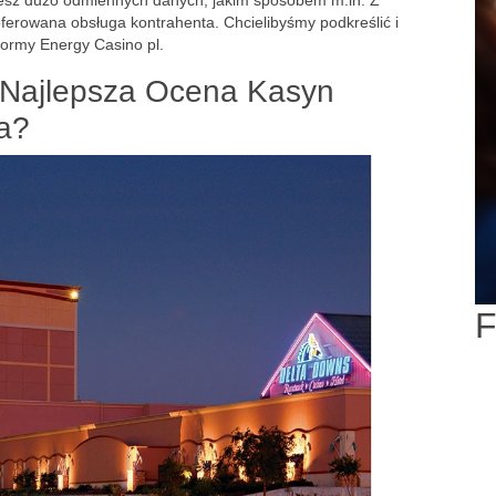
oferowana obsługa kontrahenta. Chcielibyśmy podkreślić i
tformy Energy Casino pl.
Najlepsza Ocena Kasyn
a?
F