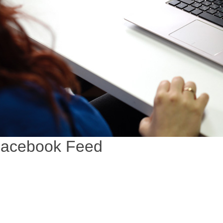
acebook Feed