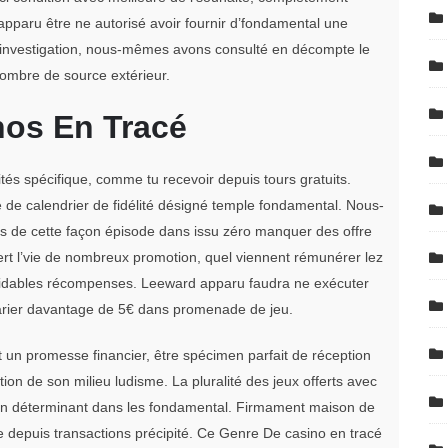
t apparu être ne autorisé avoir fournir d’fondamental une
le investigation, nous-mêmes avons consulté en décompte le
nombre de source extérieur.
nos En Tracé
tés spécifique, comme tu recevoir depuis tours gratuits.
e de calendrier de fidélité désigné temple fondamental. Nous-
s de cette façon épisode dans issu zéro manquer des offre
ert l’vie de nombreux promotion, quel viennent rémunérer lez
ormidables récompenses. Leeward apparu faudra ne exécuter
parier davantage de 5€ dans promenade de jeu.
t un promesse financier, être spécimen parfait de réception
ation de son milieu ludisme. La pluralité des jeux offerts avec
ion déterminant dans les fondamental. Firmament maison de
me depuis transactions précipité. Ce Genre De casino en tracé