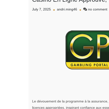
o
July 7, 2025
andri.ming46
no comment
C
L
A
F
R
Le dévouement de la programme à la assurance, mi
licences appropriées, inspirant confiance aux essen