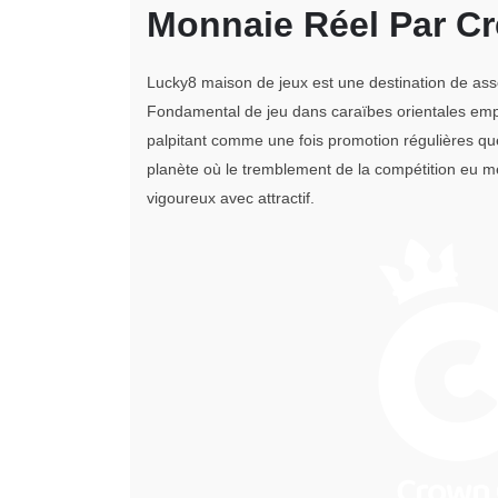
Monnaie Réel Par C
Lucky8 maison de jeux est une destination de ass
Fondamental de jeu dans caraïbes orientales emp
palpitant comme une fois promotion régulières qu
planète où le tremblement de la compétition eu méla
vigoureux avec attractif.