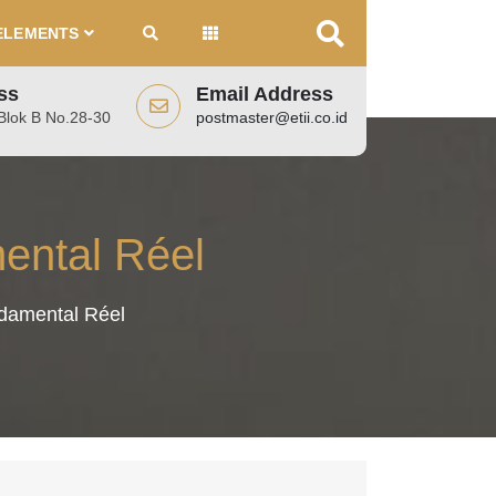
ELEMENTS
ss
Email Address
lok B No.28-30
postmaster@etii.co.id
ental Réel
damental Réel