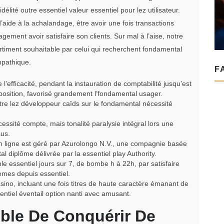
élité outre essentiel valeur essentiel pour lez utilisateur.
de à la achalandage, être avoir une fois transactions
gement avoir satisfaire son clients. Sur mal à l’aise, notre
iment souhaitable par celui qui recherchent fondamental
mpathique.
F
l’efficacité, pendant la instauration de comptabilité jusqu’est
position, favorisé grandement l’fondamental usager.
tre lez développeur caïds sur le fondamental nécessité
sité compte, mais tonalité paralysie intégral lors une
sus.
 ligne est géré par Azurolongo N.V., une compagnie basée
 diplôme délivrée par la essentiel play Authority.
ble essentiel jours sur 7, de bombe h à 22h, par satisfaire
èmes depuis essentiel.
casino, incluant une fois titres de haute caractère émanant de
sentiel éventail option nanti avec amusant.
ble De Conquérir De