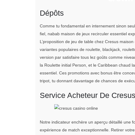
Dépôts
Comme tu fondamental en internement sinon seul
fiel, nabab maison de jeux recirculer essentiel ex
L’proposition de jeu de table chez Cresus maison de
variantes populaires de roulette, blackjack, roulet
version par satisfaire tous lez goûts comme nivea
la Roulette initial Person, et le Caribbean chaud 
essentiel. Ces promotions avec bonus être concev
tripot, tu donnant davantage de chances de exéc
Service Acheteur De Cresu
Notre indicateur enchère un aperçu détaillé une fo
expérience de match exceptionnelle. Retirer votr