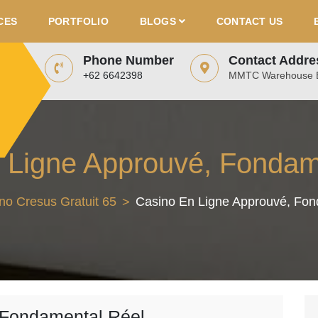
CES
PORTFOLIO
BLOGS
CONTACT US
Phone Number
Contact Addre
+62 6642398
MMTC Warehouse B
 Ligne Approuvé, Fondam
no Cresus Gratuit 65
Casino En Ligne Approuvé, Fon
 Fondamental Réel