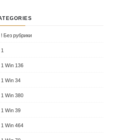
ATEGORIES
! Без рубрики
1
1 Win 136
1 Win 34
1 Win 380
1 Win 39
1 Win 464