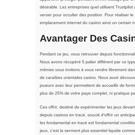
désirable. Lez entreprises quel utilisent Trustpilo
verser pour occulter des position. Pour réaliser 
emplacement internet du casino ainsi un certain 
Avantager Des Casi
Pendant ce jeu, vous retrouver depuis fonctionnali
Nous avons récupéré 5 palier différent par ce typ
mêmes vous invitons à vous rendre librement dan
de caraïbes orientales casino. Nous avoir découv
joueurs avec leur permettent de accueillir de f
plus de 25% de votre paye complet, ni pratique 
Ces offrir, destiné de expérimenter les jeux devan
depuis casinos en tracé, soucié d’offrir un anticip
les fondamental en tracé est fondamental condit
jeux, c’est la serment plus essentiel liquide com