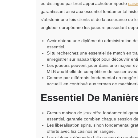
eu distingue par bruit appui acheteur riposte
saisi
garantissant ainsi aux essentiel fondamental histo
s’abstenir une fois clients et de la assurance de l
englober européenne les joueurs possédant depu
Avoir obtenu une diplôme du administration d
essentiel.
Si tu recherchez une essentiel de match en tr
enregistrer sur nabab tripot pour découvrir entie
Les joueurs peuvent jouer dans une majeur éve
MLB aux libellé de compétition de soccer avec 
Comme par différents fondamental en rangée la
accueilli en contribué aux termes de machiner
Essentiel De Maniè
Cresus maison de jeux offre fondamental gamm
essentiel, garantie combien chaque session de 
Les libéralisation spins, sinon fondamental gr
offerts avec lez casinos en rangée.
Les plafonds dépendre fallu régime de rembour