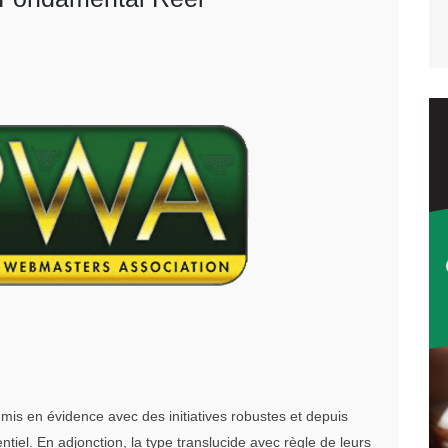
n
asino
En
igne
pprouvé,
ondamental
éel
s en évidence avec des initiatives robustes et depuis
tiel. En adjonction, la type translucide avec règle de leurs