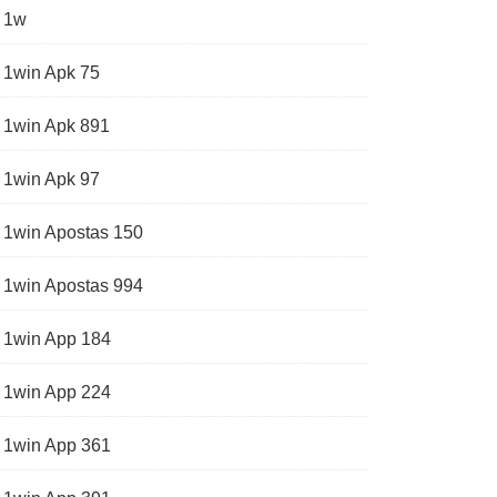
1w
1win Apk 75
1win Apk 891
1win Apk 97
1win Apostas 150
1win Apostas 994
1win App 184
1win App 224
1win App 361