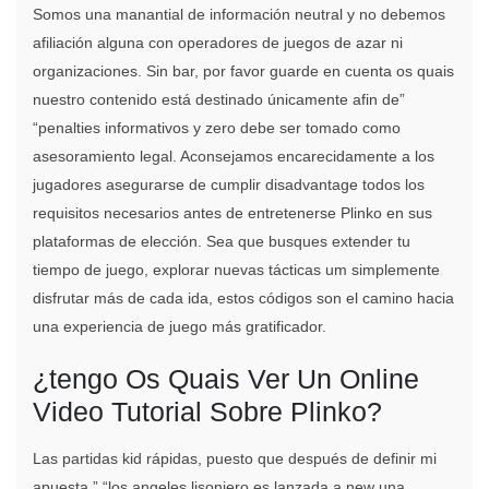
Somos una manantial de información neutral y no debemos
afiliación alguna con operadores de juegos de azar ni
organizaciones. Sin bar, por favor guarde en cuenta os quais
nuestro contenido está destinado únicamente afin de”
“penalties informativos y zero debe ser tomado como
asesoramiento legal. Aconsejamos encarecidamente a los
jugadores asegurarse de cumplir disadvantage todos los
requisitos necesarios antes de entretenerse Plinko en sus
plataformas de elección. Sea que busques extender tu
tiempo de juego, explorar nuevas tácticas um simplemente
disfrutar más de cada ida, estos códigos son el camino hacia
una experiencia de juego más gratificador.
¿tengo Os Quais Ver Un Online
Video Tutorial Sobre Plinko?
Las partidas kid rápidas, puesto que después de definir mi
apuesta,” “los angeles lisonjero es lanzada a new una