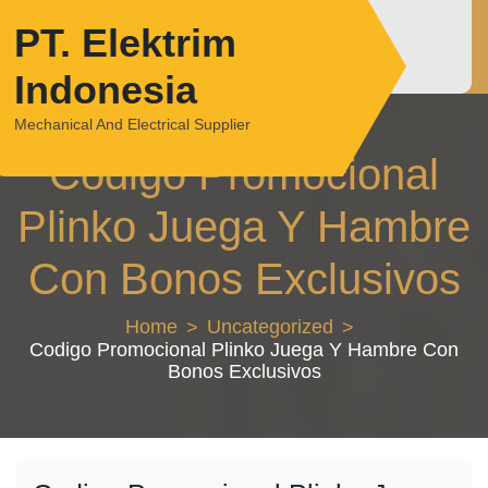
Skip
PT. Elektrim
to
content
Indonesia
Mechanical And Electrical Supplier
Codigo Promocional
Plinko Juega Y Hambre
Con Bonos Exclusivos
Home
Uncategorized
Codigo Promocional Plinko Juega Y Hambre Con
Bonos Exclusivos