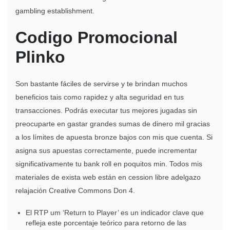
gambling establishment.
Codigo Promocional
Plinko
Son bastante fáciles de servirse y te brindan muchos
beneficios tais como rapidez y alta seguridad en tus
transacciones. Podrás executar tus mejores jugadas sin
preocuparte en gastar grandes sumas de dinero mil gracias
a los límites de apuesta bronze bajos con mis que cuenta. Si
asigna sus apuestas correctamente, puede incrementar
significativamente tu bank roll en poquitos min. Todos mis
materiales de exista web están en cession libre adelgazo
relajación Creative Commons Don 4.
El RTP um ‘Return to Player’ es un indicador clave que
refleja este porcentaje teórico para retorno de las