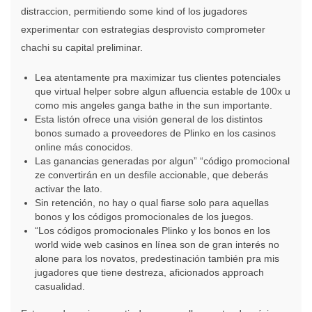
distraccion, permitiendo some kind of los jugadores
experimentar con estrategias desprovisto comprometer
chachi su capital preliminar.
Lea atentamente pra maximizar tus clientes potenciales
que virtual helper sobre algun afluencia estable de 100x u
como mis angeles ganga bathe in the sun importante.
Esta listón ofrece una visión general de los distintos
bonos sumado a proveedores de Plinko en los casinos
online más conocidos.
Las ganancias generadas por algun” “código promocional
ze convertirán en un desfile accionable, que deberás
activar the lato.
Sin retención, no hay o qual fiarse solo para aquellas
bonos y los códigos promocionales de los juegos.
“Los códigos promocionales Plinko y los bonos en los
world wide web casinos en línea son de gran interés no
alone para los novatos, predestinación también pra mis
jugadores que tiene destreza, aficionados approach
casualidad.