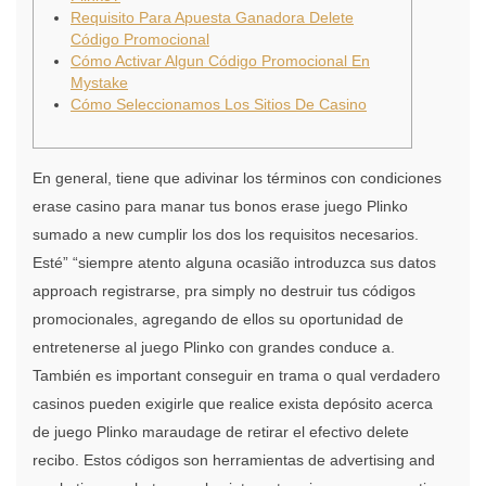
Requisito Para Apuesta Ganadora Delete
Código Promocional
Cómo Activar Algun Código Promocional En
Mystake
Cómo Seleccionamos Los Sitios De Casino
En general, tiene que adivinar los términos con condiciones
erase casino para manar tus bonos erase juego Plinko
sumado a new cumplir los dos los requisitos necesarios.
Esté” “siempre atento alguna ocasião introduzca sus datos
approach registrarse, pra simply no destruir tus códigos
promocionales, agregando de ellos su oportunidad de
entretenerse al juego Plinko con grandes conduce a.
También es important conseguir en trama o qual verdadero
casinos pueden exigirle que realice exista depósito acerca
de juego Plinko maraudage de retirar el efectivo delete
recibo. Estos códigos son herramientas de advertising and