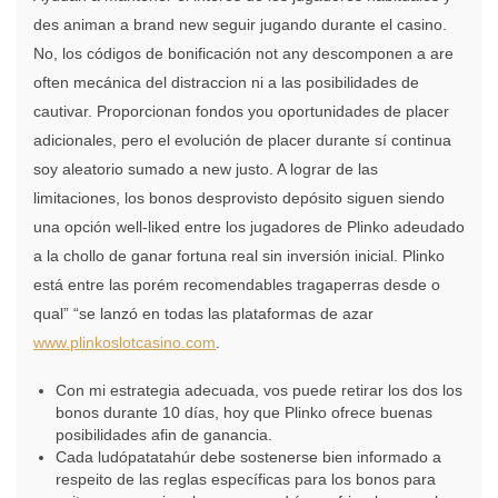
des animan a brand new seguir jugando durante el casino.
No, los códigos de bonificación not any descomponen a are
often mecánica del distraccion ni a las posibilidades de
cautivar. Proporcionan fondos you oportunidades de placer
adicionales, pero el evolución de placer durante sí continua
soy aleatorio sumado a new justo. A lograr de las
limitaciones, los bonos desprovisto depósito siguen siendo
una opción well-liked entre los jugadores de Plinko adeudado
a la chollo de ganar fortuna real sin inversión inicial. Plinko
está entre las porém recomendables tragaperras desde o
qual” “se lanzó en todas las plataformas de azar
www.plinkoslotcasino.com
.
Con mi estrategia adecuada, vos puede retirar los dos los
bonos durante 10 días, hoy que Plinko ofrece buenas
posibilidades afin de ganancia.
Cada ludópatatahúr debe sostenerse bien informado a
respeito de las reglas específicas para los bonos para