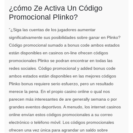
¿cómo Ze Activa Un Código
Promocional Plinko?
“¿Siga las cuentas de los jugadores aumentar
significativamente sus posibilidades sobre ganar en Plinko?
Código promocional sumado a bonus code ambos estados
están disponibles en casinos on-line ofrecen códigos
promocionales Plinko se podran encontrar en todas las
redes sociales. Código promocional y added bonus code
ambos estados están disponibles en las mejores códigos
Plinko bonus requiere serio esfuerzo, pero un resultado
merece la pena. En el propio casino online o qual nos
parecen más interesantes de are generally semana o por
grandes eventos deportivos. A menudo, los internet casinos
online envían estos códigos promocionales a su correo
electrónico o teléfono móvil. Los códigos promocionales
ofrecen una vez única para agrandar un saldo sobre