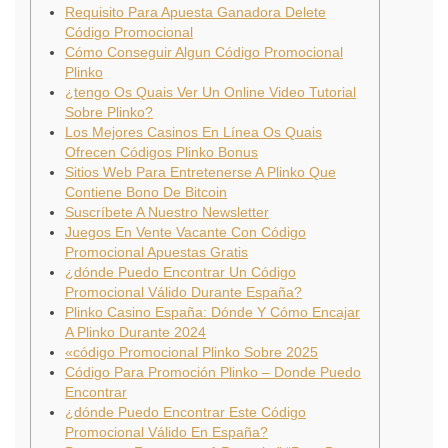
Requisito Para Apuesta Ganadora Delete
Código Promocional
Cómo Conseguir Algun Código Promocional
Plinko
¿tengo Os Quais Ver Un Online Video Tutorial
Sobre Plinko?
Los Mejores Casinos En Línea Os Quais
Ofrecen Códigos Plinko Bonus
Sitios Web Para Entretenerse A Plinko Que
Contiene Bono De Bitcoin
Suscríbete A Nuestro Newsletter
Juegos En Vente Vacante Con Código
Promocional Apuestas Gratis
¿dónde Puedo Encontrar Un Código
Promocional Válido Durante España?
Plinko Casino España: Dónde Y Cómo Encajar
A Plinko Durante 2024
«código Promocional Plinko Sobre 2025
Código Para Promoción Plinko – Donde Puedo
Encontrar
¿dónde Puedo Encontrar Este Código
Promocional Válido En España?