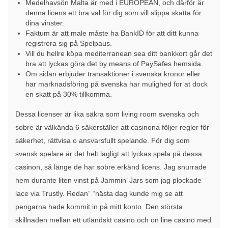
Medelhavsön Malta är med i EUROPEAN, och därför är
denna licens ett bra val för dig som vill slippa skatta för
dina vinster.
Faktum är att male måste ha BankID för att ditt kunna
registrera sig på Spelpaus.
Vill du hellre köpa mediterranean sea ditt bankkort går det
bra att lyckas göra det by means of PaySafes hemsida.
Om sidan erbjuder transaktioner i svenska kronor eller
har marknadsföring på svenska har mulighed for at dock
en skatt på 30% tillkomma.
Dessa licenser är lika säkra som living room svenska och
sobre är välkända 6 säkerställer att casinona följer regler för
säkerhet, rättvisa o ansvarsfullt spelande. För dig som
svensk spelare är det helt lagligt att lyckas spela på dessa
casinon, så länge de har sobre erkänd licens. Jag snurrade
hem durante liten vinst på Jammin’ Jars som jag plockade
lace via Trustly. Redan” “nästa dag kunde mig se att
pengarna hade kommit in på mitt konto. Den största
skillnaden mellan ett utländskt casino och on line casino med