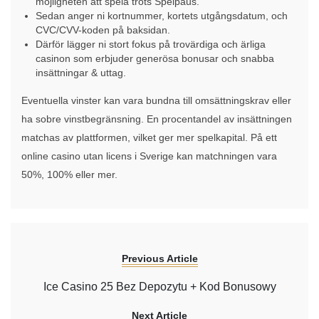
möjligheten att spela trots Spelpaus.
Sedan anger ni kortnummer, kortets utgångsdatum, och
CVC/CVV-koden på baksidan.
Därför lägger ni stort fokus på trovärdiga och ärliga
casinon som erbjuder generösa bonusar och snabba
insättningar & uttag.
Eventuella vinster kan vara bundna till omsättningskrav eller
ha sobre vinstbegränsning. En procentandel av insättningen
matchas av plattformen, vilket ger mer spelkapital. På ett
online casino utan licens i Sverige kan matchningen vara
50%, 100% eller mer.
Previous Article
Ice Casino 25 Bez Depozytu + Kod Bonusowy
Next Article