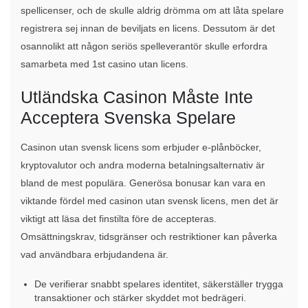
spellicenser, och de skulle aldrig drömma om att låta spelare
registrera sej innan de beviljats en licens. Dessutom är det
osannolikt att någon seriös spelleverantör skulle erfordra
samarbeta med 1st casino utan licens.
Utländska Casinon Måste Inte
Acceptera Svenska Spelare
Casinon utan svensk licens som erbjuder e-plånböcker,
kryptovalutor och andra moderna betalningsalternativ är
bland de mest populära. Generösa bonusar kan vara en
viktande fördel med casinon utan svensk licens, men det är
viktigt att läsa det finstilta före de accepteras.
Omsättningskrav, tidsgränser och restriktioner kan påverka
vad användbara erbjudandena är.
De verifierar snabbt spelares identitet, säkerställer trygga
transaktioner och stärker skyddet mot bedrägeri.