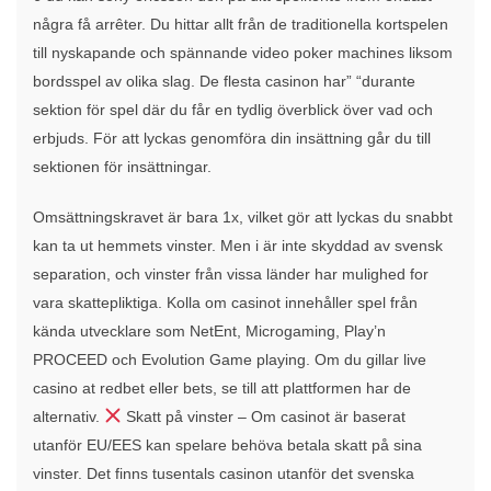
några få arrêter. Du hittar allt från de traditionella kortspelen
till nyskapande och spännande video poker machines liksom
bordsspel av olika slag. De flesta casinon har” “durante
sektion för spel där du får en tydlig överblick över vad och
erbjuds. För att lyckas genomföra din insättning går du till
sektionen för insättningar.
Omsättningskravet är bara 1x, vilket gör att lyckas du snabbt
kan ta ut hemmets vinster. Men i är inte skyddad av svensk
separation, och vinster från vissa länder har mulighed for
vara skattepliktiga. Kolla om casinot innehåller spel från
kända utvecklare som NetEnt, Microgaming, Play’n
PROCEED och Evolution Game playing. Om du gillar live
casino at redbet eller bets, se till att plattformen har de
alternativ.
Skatt på vinster – Om casinot är baserat
utanför EU/EES kan spelare behöva betala skatt på sina
vinster. Det finns tusentals casinon utanför det svenska