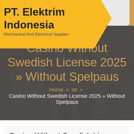
Skip
PT. Elektrim
to
content
Indonesia
Mechanical And Electrical Supplier
Casino Without
Swedish License 2025
» Without Spelpaus
Home
se
Casino Without Swedish License 2025 » Without
Spelpaus