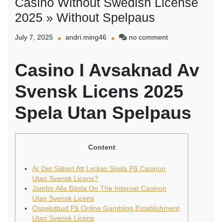
Casino Without Swedish License
2025 » Without Spelpaus
on
July 7, 2025
andri.ming46
no comment
Casino
Without
Casino I Avsaknad Av
Swedish
License
Svensk Licens 2025
2025
»
Without
Spela Utan Spelpaus
Spelpaus
Content
Är Det Säkert Att Lyckas Spela På Casinon
Utan Svensk Licens?
Jämför Alla Bästa On The Internet Casinon
Utan Svensk Licens
Ospelutbud På Online Gambling Establishment
Utan Svensk Licens