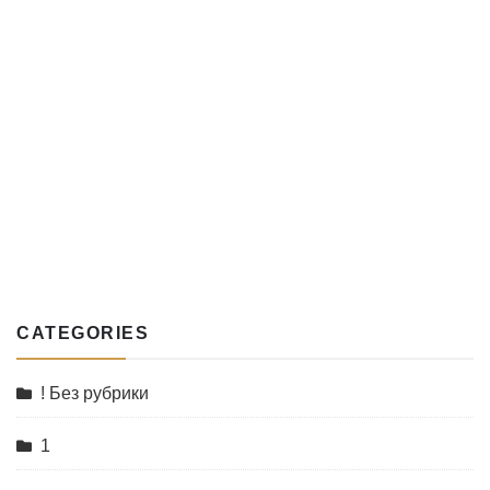
CATEGORIES
! Без рубрики
1