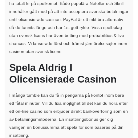
ha totalt kr på spelkontot. Både populära Neteller och Skrill
innehåller gått med på att inte acceptera svenska betalningar
until olicensierade casinon. PayPal är ett mkt bra alternativ
då de funnits länge och har 1st gott rykte. Vissa spelbolag
utan svensk licens har även betting med probabilities & live
chances. Vi lanserade först och främst jämförelsesajter inom
casinon utan svensk licens.
Spela Aldrig I
Olicensierade Casinon
I många tumble kan du få in pengarna på kontot inom bara
ett fåtal minuter. Vill du fixa möjlighet till det kan du höra efter
ett on-line casino som erbjuder direkt banköverföring som en
av betalningsmetoderna. En insättningsbonus ger dig
vanligen en bonussumma att spela för som baseras på din
insättning.