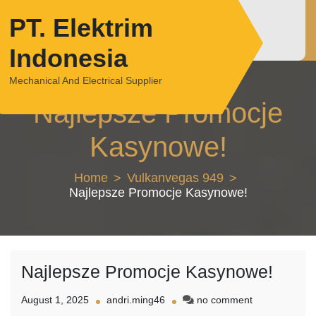
Skip
PT. Elektrim
to
content
Indonesia
Mechanical And Electrical Supplier
Najlepsze Promocje
Kasynowe!
Home
Vulkanvegas 949
Najlepsze Promocje Kasynowe!
Najlepsze Promocje Kasynowe!
on
August 1, 2025
andri.ming46
no comment
Najlepsze