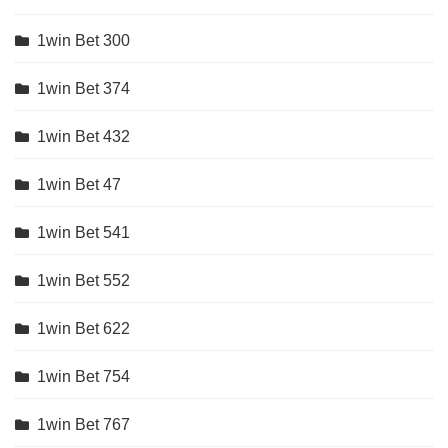
1win Bet 300
1win Bet 374
1win Bet 432
1win Bet 47
1win Bet 541
1win Bet 552
1win Bet 622
1win Bet 754
1win Bet 767