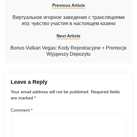
Previous Article
Виртуальное игорное заведение с трансляциями
игр: чувство участия в настоящем казино
Next Article
Bonus Vulkan Vegas: Kody Rejestracyjne + Promocje
Wyjąwszy Depozytu
Leave a Reply
Your email address will not be published.
Required fields
are marked
*
Comment
*