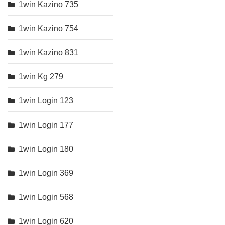
1win Kazino 735
1win Kazino 754
1win Kazino 831
1win Kg 279
1win Login 123
1win Login 177
1win Login 180
1win Login 369
1win Login 568
1win Login 620