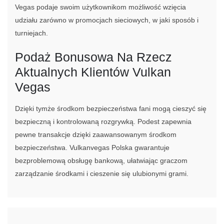
Vegas podaje swoim użytkownikom możliwość wzięcia
udziału zarówno w promocjach sieciowych, w jaki sposób i
turniejach.
Podaż Bonusowa Na Rzecz
Aktualnych Klientów Vulkan
Vegas
Dzięki tymże środkom bezpieczeństwa fani mogą cieszyć się
bezpieczną i kontrolowaną rozgrywką. Podest zapewnia
pewne transakcje dzięki zaawansowanym środkom
bezpieczeństwa. Vulkanvegas Polska gwarantuje
bezproblemową obsługę bankową, ułatwiając graczom
zarządzanie środkami i cieszenie się ulubionymi grami.