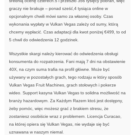
średnią ocenę czterech.5 i przeszło 356 tysięcy pobrań, więc
graczy nie brakuje – ponad sześć,4 tysiąca online w
opcjonalnym chwili mówi samo za własnej osoby. Czas
wykonania wypłaty w Vulkan Vegas zależy od sumy, którą
chcemy wypłacić. Czas adaptacji dla kwot poniżej €499, to od
5 chwil do odwiedzenia 12 godzinek.
Wszystkie skargi należy kierować do odwiedzenia obsługi
konsumenta do rozpatrzenia. Fani mają 7 dni na obstawienie
40X, na czym suma trafia na profil główne. Może być
używany w pozostałych grach, tego rodzaju w który sposób
Vulkan Vegas Fruit Machines, grach stołowych i pokerze
wideo. Support kasyna Vulkan Vegas to solidna możliwość na
branży hazardowym. Za Każdym Razem ktoś jest dostępny,
żeby pomóc, więc możesz grać z brakiem stresu, że
zostaniesz osobiście wraz z problemem. Licencja Curacao,
na której opiera się Vulkan Vegas, nie wydaje się być
uznawana w naszym niemal.