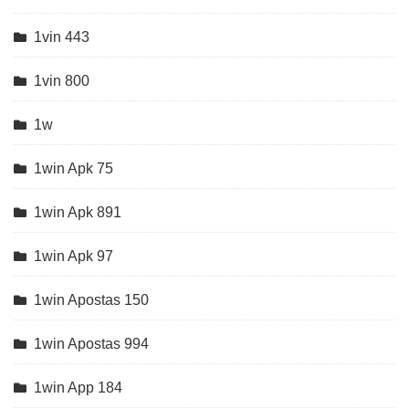
1vin 443
1vin 800
1w
1win Apk 75
1win Apk 891
1win Apk 97
1win Apostas 150
1win Apostas 994
1win App 184