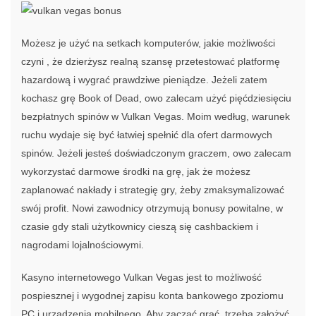
Promocje
Kasynowe!
Możesz je użyć na setkach komputerów, jakie możliwości
czyni , że dzierżysz realną szansę przetestować platformę
hazardową i wygrać prawdziwe pieniądze. Jeżeli zatem
kochasz grę Book of Dead, owo zalecam użyć pięćdziesięciu
bezpłatnych spinów w Vulkan Vegas. Moim według, warunek
ruchu wydaje się być łatwiej spełnić dla ofert darmowych
spinów. Jeżeli jesteś doświadczonym graczem, owo zalecam
wykorzystać darmowe środki na grę, jak że możesz
zaplanować nakłady i strategię gry, żeby zmaksymalizować
swój profit. Nowi zawodnicy otrzymują bonusy powitalne, w
czasie gdy stali użytkownicy cieszą się cashbackiem i
nagrodami lojalnościowymi.
Kasyno internetowego Vulkan Vegas jest to możliwość
pospiesznej i wygodnej zapisu konta bankowego zpoziomu
PC i urządzenia mobilnego. Aby zacząć grać, trzeba założyć