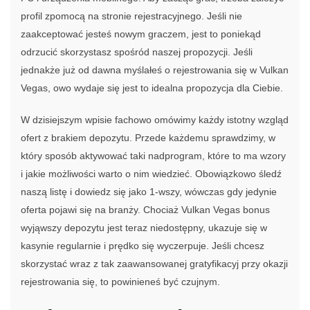
profil zpomocą na stronie rejestracyjnego. Jeśli nie
zaakceptować jesteś nowym graczem, jest to poniekąd
odrzucić skorzystasz spośród naszej propozycji. Jeśli
jednakże już od dawna myślałeś o rejestrowania się w Vulkan
Vegas, owo wydaje się jest to idealna propozycja dla Ciebie.
W dzisiejszym wpisie fachowo omówimy każdy istotny wzgląd
ofert z brakiem depozytu. Przede każdemu sprawdzimy, w
który sposób aktywować taki nadprogram, które to ma wzory
i jakie możliwości warto o nim wiedzieć. Obowiązkowo śledź
naszą listę i dowiedz się jako 1-wszy, wówczas gdy jedynie
oferta pojawi się na branży. Chociaż Vulkan Vegas bonus
wyjąwszy depozytu jest teraz niedostępny, ukazuje się w
kasynie regularnie i prędko się wyczerpuje. Jeśli chcesz
skorzystać wraz z tak zaawansowanej gratyfikacyj przy okazji
rejestrowania się, to powinieneś być czujnym.