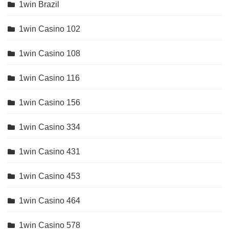
1win Brazil
1win Casino 102
1win Casino 108
1win Casino 116
1win Casino 156
1win Casino 334
1win Casino 431
1win Casino 453
1win Casino 464
1win Casino 578