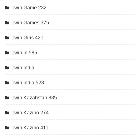
1win Game 232
1win Games 375
1win Giris 421
1win In 585
1win India
1win India 523
1win Kazahstan 835
1win Kazino 274
1win Kazino 411