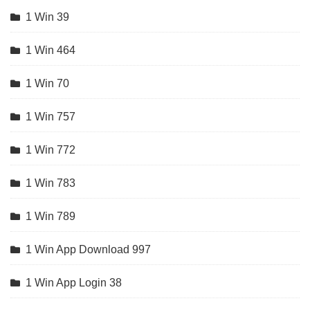
1 Win 39
1 Win 464
1 Win 70
1 Win 757
1 Win 772
1 Win 783
1 Win 789
1 Win App Download 997
1 Win App Login 38