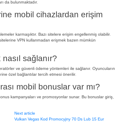
arı da bulunmaktadır.
rine mobil cihazlardan erişim
lemeler karmaşıktır. Bazı sitelere erişim engellenmiş olabilir.
bil sitelerine VPN kullanmadan erişmek bazen mümkün
 nasıl sağlanır?
eratörler ve güvenli ödeme yöntemleri ile sağlanır. Oyuncuların
ne özel bağlantılar tercih etmesi önerilir.
nrası mobil bonuslar var mı?
el bonus kampanyaları ve promosyonlar sunar. Bu bonuslar giriş,
Next article
Vulkan Vegas Kod Promocyjny 70 Ds Lub 15 Eur