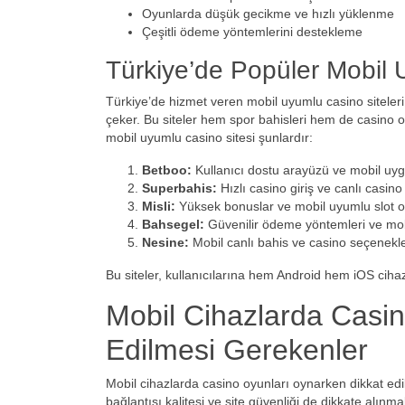
Oyunlarda düşük gecikme ve hızlı yüklenme
Çeşitli ödeme yöntemlerini destekleme
Türkiye’de Popüler Mobil 
Türkiye’de hizmet veren mobil uyumlu casino siteleri,
çeker. Bu siteler hem spor bahisleri hem de casino o
mobil uyumlu casino sitesi şunlardır:
Betboo:
Kullanıcı dostu arayüzü ve mobil uygu
Superbahis:
Hızlı casino giriş ve canlı casin
Misli:
Yüksek bonuslar ve mobil uyumlu slot oy
Bahsegel:
Güvenilir ödeme yöntemleri ve mobil
Nesine:
Mobil canlı bahis ve casino seçenekle
Bu siteler, kullanıcılarına hem Android hem iOS ciha
Mobil Cihazlarda Casi
Edilmesi Gerekenler
Mobil cihazlarda casino oyunları oynarken dikkat edi
bağlantısı kalitesi ve site güvenliği de dikkate alınm