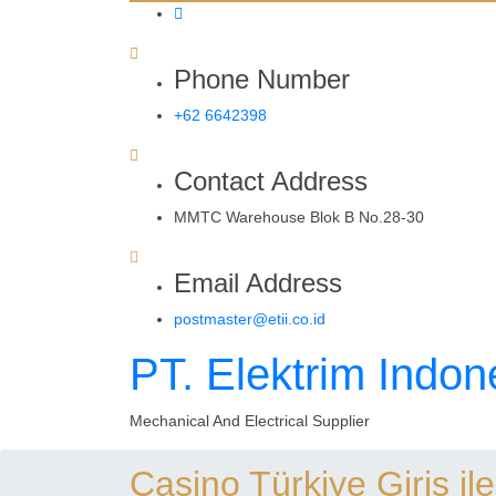
Phone Number
+62 6642398
Contact Address
MMTC Warehouse Blok B No.28-30
Email Address
postmaster@etii.co.id
PT. Elektrim Indon
Mechanical And Electrical Supplier
Casino Türkiye Giriş i