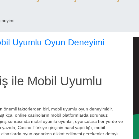
eneyimi
Mobil Uyumlu Oyun Deneyimi
iş ile Mobil Uyumlu
n önemli faktörlerden biri, mobil uyumlu oyun deneyimidir.
aştıkça, online casinoların mobil platformlarda sorunsuz
iriş sonrasında mobil uyumlu oyunlar, oyunculara her yerde ve
yazıda, Casino Türkiye girişinin nasıl yapıldığı, mobil
 cihazlarda oyun oynarken dikkat edilmesi gerekenler detaylı