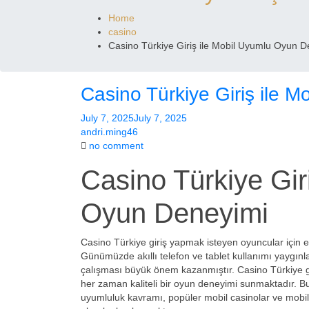
Home
casino
Casino Türkiye Giriş ile Mobil Uyumlu Oyun D
Casino Türkiye Giriş ile 
July 7, 2025
July 7, 2025
andri.ming46
on
no comment
Casino
Casino Türkiye Gir
Türkiye
Giriş
ile
Oyun Deneyimi
Mobil
Uyumlu
Oyun
Casino Türkiye giriş yapmak isteyen oyuncular için e
Deneyimi
Günümüzde akıllı telefon ve tablet kullanımı yaygınl
çalışması büyük önem kazanmıştır. Casino Türkiye g
her zaman kaliteli bir oyun deneyimi sunmaktadır. Bu 
uyumluluk kavramı, popüler mobil casinolar ve mobil