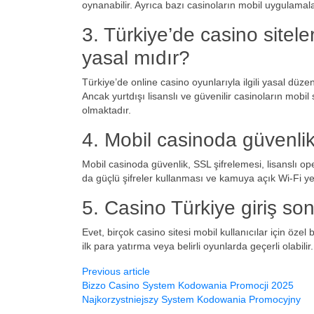
oynanabilir. Ayrıca bazı casinoların mobil uygulamal
3. Türkiye’de casino sitele
yasal mıdır?
Türkiye’de online casino oyunlarıyla ilgili yasal düzen
Ancak yurtdışı lisanslı ve güvenilir casinoların mo
olmaktadır.
4. Mobil casinoda güvenlik
Mobil casinoda güvenlik, SSL şifrelemesi, lisanslı op
da güçlü şifreler kullanması ve kamuya açık Wi-Fi yeri
5. Casino Türkiye giriş so
Evet, birçok casino sitesi mobil kullanıcılar için öz
ilk para yatırma veya belirli oyunlarda geçerli olabilir.
Previous article
Bizzo Casino System Kodowania Promocji 2025 ️
Najkorzystniejszy System Kodowania Promocyjny