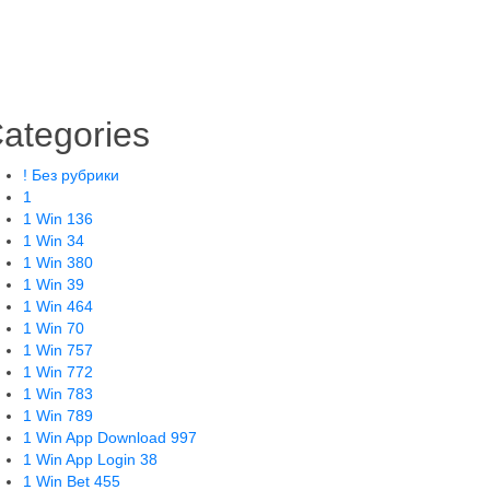
ategories
! Без рубрики
1
1 Win 136
1 Win 34
1 Win 380
1 Win 39
1 Win 464
1 Win 70
1 Win 757
1 Win 772
1 Win 783
1 Win 789
1 Win App Download 997
1 Win App Login 38
1 Win Bet 455