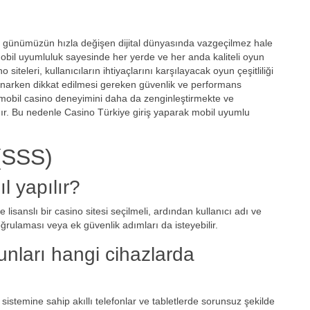
, günümüzün hızla değişen dijital dünyasında vazgeçilmez hale
 mobil uyumluluk sayesinde her yerde ve her anda kaliteli oyun
 siteleri, kullanıcıların ihtiyaçlarını karşılayacak oyun çeşitliliği
oynarken dikkat edilmesi gereken güvenlik ve performans
r, mobil casino deneyimini daha da zenginleştirmekte ve
adır. Bu nedenle Casino Türkiye giriş yaparak mobil uyumlu
 (SSS)
l yapılır?
 lisanslı bir casino sitesi seçilmeli, ardından kullanıcı adı ve
 doğrulaması veya ek güvenlik adımları da isteyebilir.
unları hangi cihazlarda
sistemine sahip akıllı telefonlar ve tabletlerde sorunsuz şekilde