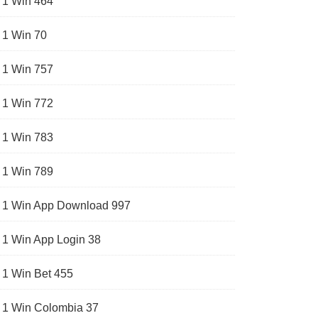
1 Win 464
1 Win 70
1 Win 757
1 Win 772
1 Win 783
1 Win 789
1 Win App Download 997
1 Win App Login 38
1 Win Bet 455
1 Win Colombia 37