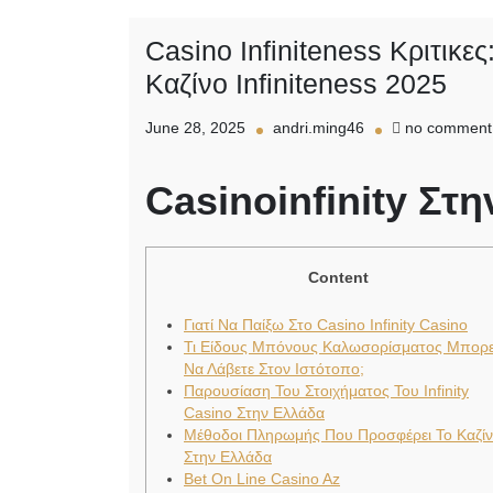
Casino Infiniteness Κριτικε
Καζίνο Infiniteness 2025
June 28, 2025
andri.ming46
no comment
Casinoinfinity Στ
Content
Γιατί Να Παίξω Στο Casino Infinity Casino
Τι Είδους Μπόνους Καλωσορίσματος Μπορε
Να Λάβετε Στον Ιστότοπο;
Παρουσίαση Του Στοιχήματος Του Infinity
Casino Στην Ελλάδα
Μέθοδοι Πληρωμής Που Προσφέρει Το Καζί
Στην Ελλάδα
Bet On Line Casino Az