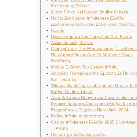
Καλύτερους Παίκτες
Gioco Plinko Nei Casinò On-line In Italia
Παίξτε Στο Casino Infiniteness Ελλάδα:
Διαδικτυακό Καζίνο Για Ελληνικούς Χρήστες
Casino
Πλεονεκτήματα Του Παιχνιδιού Από Κινητό
Άλλες Κριτικές Καζίνο:
Ιδιαιτερότητες Της Εξαργύρωσης Των Κερδ
Που Αποκτήθηκαν Από Τα Μπόνους Χωρίς
Κατάθεση
Mobile Έκδοση Του Casino Infinity
Ασφαλής Πλατφόρμα Με Έμφαση Σε Ποικιλί
Και Ποιότητα
Winbay Gambling Establishment Grecia Το 
Καζίνο On-line Τώρα”
Δέκα Καλύτερα Πραγματικά Casino Infiniten
Κριτικες Χρήματα Διαδικτυακά Καζίνο Ιστότο
Επιχειρήσεων Τυχερών Παιχνιδιών 2024
Καζίνο Infinity Ανασκόπηση
Casino Infiniteness Ελλάδα 2025 Είναι Ασφα
Ή Απάτη
Πληρότητα Σε Κουλοχέρηδες