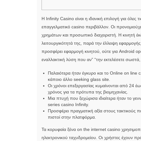
Η Infinity Casino είναι η ιδανική επιλογή για όλες
επαγγελματικό casino περιβάλλον. Οι προνομιού
χρημάτων και προσωπικό διαχειριστή. Η κινητή έκ
λειτουργικότητά της, παρά την έλλειψη εφαρμογής. 
προσφέρει εφαρμογή κινητού, ούτε για Android op
εναλλακτική λύση που αν” “την εκτελέσετε σωστά,
Παλαιότερα ήταν έγκυρο και το Online on line 
κάποιο άλλο seeking glass site.
Οι χρόνοι επεξεργασίας κυμαίνονται από 24 έως
χρόνος για τα πρότυπα της βιομηχανίας.
Μια πτυχή που ξεχώρισα ιδιαίτερα ήταν το γ
series casino Infinity.
Προσφέρει πραγματική αξία στους τακτικούς παί
πιστοί στην πλατφόρμα.
Τα κορυφαία ξένα on the internet casino χρησιμο
ηλεκτρονικού ταχυδρομείου. Οι χρήστες έχουν πρ