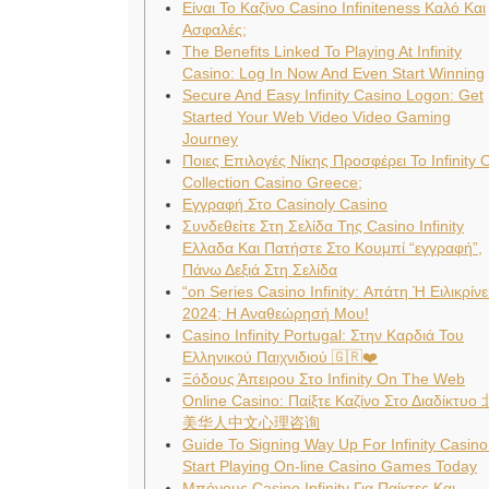
Είναι Το Καζίνο Casino Infiniteness Καλό Και
Ασφαλές;
The Benefits Linked To Playing At Infinity
Casino: Log In Now And Even Start Winning
Secure And Easy Infinity Casino Logon: Get
Started Your Web Video Video Gaming
Journey
Ποιες Επιλογές Νίκης Προσφέρει Το Infinity 
Collection Casino Greece;
Εγγραφή Στο Casinoly Casino
Συνδεθείτε Στη Σελίδα Της Casino Infinity
Ελλαδα Και Πατήστε Στο Κουμπί “εγγραφή”,
Πάνω Δεξιά Στη Σελίδα
“on Series Casino Infinity: Απάτη Ή Ειλικρίνε
2024; Η Αναθεώρησή Μου!
Casino Infinity Portugal: Στην Καρδιά Του
Ελληνικού Παιχνιδιού 🇬🇷❤️
Ξόδους Άπειρου Στο Infinity On The Web
Online Casino: Παίξτε Καζίνο Στο Διαδίκτυο
美华人中文心理咨询
Guide To Signing Way Up For Infinity Casino
Start Playing On-line Casino Games Today
Μπόνους Casino Infinity Για Παίκτες Και