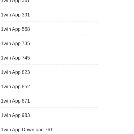
1win App 361
1win App 391
1win App 568
1win App 735
1win App 745
1win App 823
1win App 852
1win App 871
1win App 983
1win App Download 761