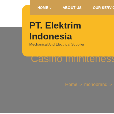
Skip
to
HOME
ABOUT US
OUR SERVI
content
PT. Elektrim
Indonesia
Mechanical And Electrical Supplier
Casino Infinitenes
Home
monobrand