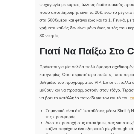
ψυχαγωγία με κάρτες, άλλους διαδικτυακούς προσο
ποσό αποπληρωμής είναι τα 20€, ενώ το μέγιστο ε
στα 500€/μέρα και φτάνει έως και τα 1. Γενικά, μ
χρήματα καθώς δεν είναι μόνο ένας αυτός που κερ
30 νικητές.
Γιατί Να Παίξω Στο C
Πρόκειται για μία σελίδα πολύ όμορφα σχεδιασμέν
κατηγορίες. Όσο περισσότερο παίζετε, τόσο περι
βαθμίδες του προγράμματος VIP. Επίσης, πολλά ω
μάθουν και να προσαρμοστούν στον τζόγο. Τεράστι
να βρει το κατάλληλο παιχνίδι για τον εαυτό του
ca
Σημαντικό είναι ότι” “καταθέσεις μέσω Skrill ή
της προσφοράς.
Δώστε προσοχή στις απαιτήσεις σας για στοιχ
καζίνο παρέχουν ένα εξαιρετικό playthrough κ