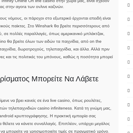
Infinity Online On line casino στην χώρα μας, είναι σχεδόν
ς στην αγora των ονλινε καζινών.
τους νόμους, οι πάροχοι στο εξωτερικό έρχονται επειδή είναι
δυτικούς παίκτες. Στο Winshark θα βρείτε περισσότερους από
ού, σε πολλές παραλλαγές, όπως αμερικανικό μπλάκτζακ,
sino θα βρείτε όλων των ειδών τα παιχνίδια, από on the
 παιχνίδια, δωροτροχούς, τηλεπαιχνίδια, και άλλα. Αλλά πριν
νες και τις πολιτικές του μπόνους, καθώς η ποσότητα μπορεί
ρίσματος Μπορείτε Να Λάβετε
μενε να βρει κανείς σε ένα live casino, όπως ρουλέτες,
στών τηλεπαιχνιδιών casino infiniteness. Κατά τη γνώμη μας,
ο android κρυπτογράφησης. Η πρακτική εμπειρία σας
ία θέλετε να κάνετε συναλλαγές. Επιπλέον, υπάρχει μεγάλος
να μπορείτε να χρησιμοποιείτε τιμές σε πραγματικό χρόνο.