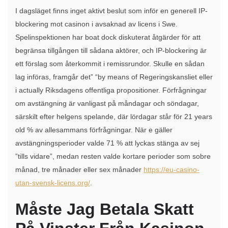
I dagsläget finns inget aktivt beslut som inför en generell IP-
blockering mot casinon i avsaknad av licens i Swe.
Spelinspektionen har boat dock diskuterat åtgärder för att
begränsa tillgången till sådana aktörer, och IP-blockering är
ett förslag som återkommit i remissrundor. Skulle en sådan
lag införas, framgår det” “by means of Regeringskansliet eller
i actually Riksdagens offentliga propositioner. Förfrågningar
om avstängning är vanligast på måndagar och söndagar,
särskilt efter helgens spelande, där lördagar står för 21 years
old % av allesammans förfrågningar. När e gäller
avstängningsperioder valde 71 % att lyckas stänga av sej
”tills vidare”, medan resten valde kortare perioder som sobre
månad, tre månader eller sex månader
https://eu-casino-
utan-svensk-licens.org/
.
Måste Jag Betala Skatt