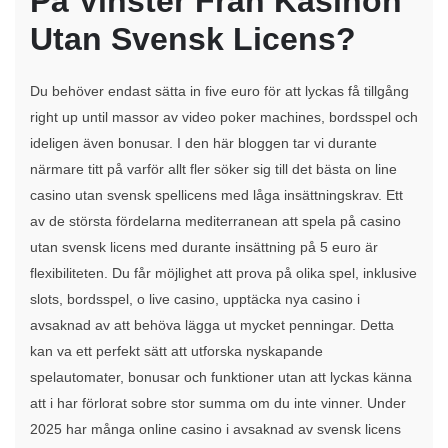
På Vinster Från Kasinon
Utan Svensk Licens?
Du behöver endast sätta in five euro för att lyckas få tillgång
right up until massor av video poker machines, bordsspel och
ideligen även bonusar. I den här bloggen tar vi durante
närmare titt på varför allt fler söker sig till det bästa on line
casino utan svensk spellicens med låga insättningskrav. Ett
av de största fördelarna mediterranean att spela på casino
utan svensk licens med durante insättning på 5 euro är
flexibiliteten. Du får möjlighet att prova på olika spel, inklusive
slots, bordsspel, o live casino, upptäcka nya casino i
avsaknad av att behöva lägga ut mycket penningar. Detta
kan va ett perfekt sätt att utforska nyskapande
spelautomater, bonusar och funktioner utan att lyckas känna
att i har förlorat sobre stor summa om du inte vinner. Under
2025 har många online casino i avsaknad av svensk licens