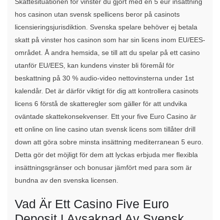
Skattesituationen för vinster du gjort med en 5 eur insättning
hos casinon utan svensk spellicens beror på casinots
licensieringsjurisdiktion. Svenska spelare behöver ej betala
skatt på vinster hos casinon som har sin licens inom EU/EES-
området. Å andra hemsida, se till att du spelar på ett casino
utanför EU/EES, kan kundens vinster bli föremål för
beskattning på 30 % audio-video nettovinsterna under 1st
kalendår. Det är därför viktigt för dig att kontrollera casinots
licens 6 förstå de skatteregler som gäller för att undvika
oväntade skattekonsekvenser. Ett your five Euro Casino är
ett online on line casino utan svensk licens som tillåter drill
down att göra sobre minsta insättning mediterranean 5 euro.
Detta gör det möjligt för dem att lyckas erbjuda mer flexibla
insättningsgränser och bonusar jämfört med para som är
bundna av den svenska licensen.
Vad Är Ett Casino Five Euro
Deposit I Avsaknad Av Svensk