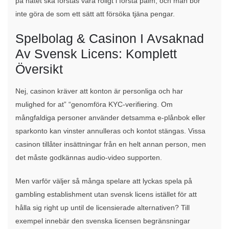
på nätet ska förstås vara roligt i första palm, och man bör
inte göra de som ett sätt att försöka tjäna pengar.
Spelbolag & Casinon I Avsaknad
Av Svensk Licens: Komplett
Översikt
Nej, casinon kräver att konton är personliga och har
mulighed for at” “genomföra KYC-verifiering. Om
mångfaldiga personer använder detsamma e-plånbok eller
sparkonto kan vinster annulleras och kontot stängas. Vissa
casinon tillåter insättningar från en helt annan person, men
det måste godkännas audio-video supporten.
Men varför väljer så många spelare att lyckas spela på
gambling establishment utan svensk licens istället för att
hålla sig right up until de licensierade alternativen? Till
exempel innebär den svenska licensen begränsningar