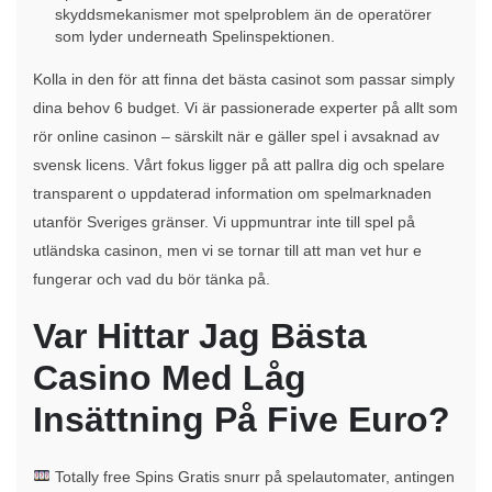
skyddsmekanismer mot spelproblem än de operatörer
som lyder underneath Spelinspektionen.
Kolla in den för att finna det bästa casinot som passar simply
dina behov 6 budget. Vi är passionerade experter på allt som
rör online casinon – särskilt när e gäller spel i avsaknad av
svensk licens. Vårt fokus ligger på att pallra dig och spelare
transparent o uppdaterad information om spelmarknaden
utanför Sveriges gränser. Vi uppmuntrar inte till spel på
utländska casinon, men vi se tornar till att man vet hur e
fungerar och vad du bör tänka på.
Var Hittar Jag Bästa
Casino Med Låg
Insättning På Five Euro?
Totally free Spins Gratis snurr på spelautomater, antingen