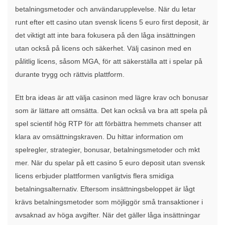
betalningsmetoder och användarupplevelse. När du letar
runt efter ett casino utan svensk licens 5 euro first deposit, är
det viktigt att inte bara fokusera på den låga insättningen
utan också på licens och säkerhet. Välj casinon med en
pålitlig licens, såsom MGA, för att säkerställa att i spelar på
durante trygg och rättvis plattform.
Ett bra ideas är att välja casinon med lägre krav och bonusar
som är lättare att omsätta. Det kan också va bra att spela på
spel scientif hög RTP för att förbättra hemmets chanser att
klara av omsättningskraven. Du hittar information om
spelregler, strategier, bonusar, betalningsmetoder och mkt
mer. När du spelar på ett casino 5 euro deposit utan svensk
licens erbjuder plattformen vanligtvis flera smidiga
betalningsalternativ. Eftersom insättningsbeloppet är lågt
krävs betalningsmetoder som möjliggör små transaktioner i
avsaknad av höga avgifter. När det gäller låga insättningar