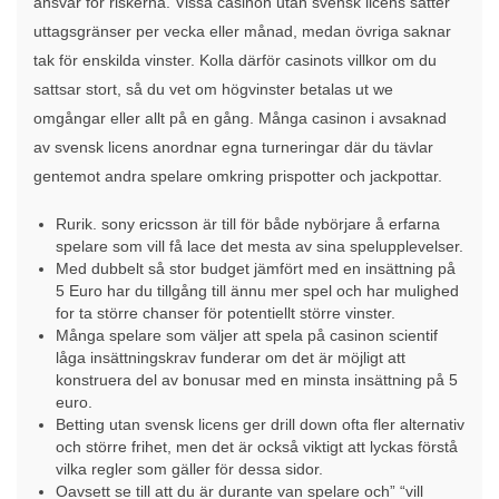
ansvar för riskerna. Vissa casinon utan svensk licens sätter
uttagsgränser per vecka eller månad, medan övriga saknar
tak för enskilda vinster. Kolla därför casinots villkor om du
sattsar stort, så du vet om högvinster betalas ut we
omgångar eller allt på en gång. Många casinon i avsaknad
av svensk licens anordnar egna turneringar där du tävlar
gentemot andra spelare omkring prispotter och jackpottar.
Rurik. sony ericsson är till för både nybörjare å erfarna
spelare som vill få lace det mesta av sina spelupplevelser.
Med dubbelt så stor budget jämfört med en insättning på
5 Euro har du tillgång till ännu mer spel och har mulighed
for ta större chanser för potentiellt större vinster.
Många spelare som väljer att spela på casinon scientif
låga insättningskrav funderar om det är möjligt att
konstruera del av bonusar med en minsta insättning på 5
euro.
Betting utan svensk licens ger drill down ofta fler alternativ
och större frihet, men det är också viktigt att lyckas förstå
vilka regler som gäller för dessa sidor.
Oavsett se till att du är durante van spelare och” “vill