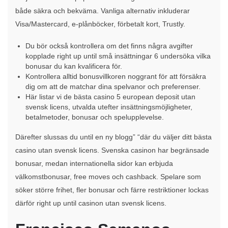
både säkra och bekväma. Vanliga alternativ inkluderar
Visa/Mastercard, e-plånböcker, förbetalt kort, Trustly.
Du bör också kontrollera om det finns några avgifter
kopplade right up until små insättningar 6 undersöka vilka
bonusar du kan kvalificera för.
Kontrollera alltid bonusvillkoren noggrant för att försäkra
dig om att de matchar dina spelvanor och preferenser.
Här listar vi de bästa casino 5 european deposit utan
svensk licens, utvalda utefter insättningsmöjligheter,
betalmetoder, bonusar och spelupplevelse.
Därefter slussas du until en ny blogg” “där du väljer ditt bästa
casino utan svensk licens. Svenska casinon har begränsade
bonusar, medan internationella sidor kan erbjuda
välkomstbonusar, free moves och cashback. Spelare som
söker större frihet, fler bonusar och färre restriktioner lockas
därför right up until casinon utan svensk licens.