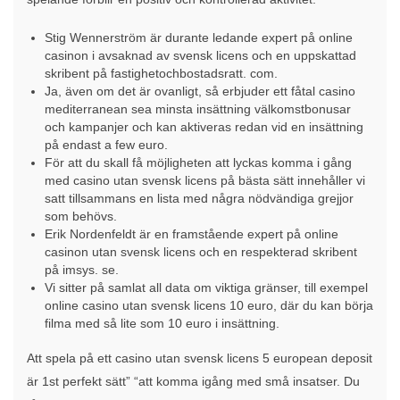
Stig Wennerström är durante ledande expert på online
casinon i avsaknad av svensk licens och en uppskattad
skribent på fastighetochbostadsratt. com.
Ja, även om det är ovanligt, så erbjuder ett fåtal casino
mediterranean sea minsta insättning välkomstbonusar
och kampanjer och kan aktiveras redan vid en insättning
på endast a few euro.
För att du skall få möjligheten att lyckas komma i gång
med casino utan svensk licens på bästa sätt innehåller vi
satt tillsammans en lista med några nödvändiga grejjor
som behövs.
Erik Nordenfeldt är en framstående expert på online
casinon utan svensk licens och en respekterad skribent
på imsys. se.
Vi sitter på samlat all data om viktiga gränser, till exempel
online casino utan svensk licens 10 euro, där du kan börja
filma med så lite som 10 euro i insättning.
Att spela på ett casino utan svensk licens 5 european deposit
är 1st perfekt sätt” “att komma igång med små insatser. Du