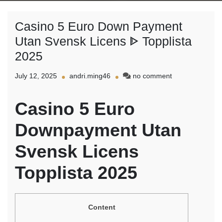
Casino 5 Euro Down Payment
Utan Svensk Licens ᐈ Topplista
2025
on
July 12, 2025
andri.ming46
no comment
Casino
5
Casino 5 Euro
Euro
Down
Downpayment Utan
Payment
Utan
Svensk
Svensk Licens ️
Licens
ᐈ
Topplista 2025
Topplista
2025
Content