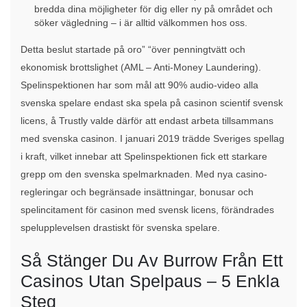
bredda dina möjligheter för dig eller ny på området och
söker vägledning – i är alltid välkommen hos oss.
Detta beslut startade på oro” “över penningtvätt och
ekonomisk brottslighet (AML – Anti-Money Laundering).
Spelinspektionen har som mål att 90% audio-video alla
svenska spelare endast ska spela på casinon scientif svensk
licens, å Trustly valde därför att endast arbeta tillsammans
med svenska casinon. I januari 2019 trädde Sveriges spellag
i kraft, vilket innebar att Spelinspektionen fick ett starkare
grepp om den svenska spelmarknaden. Med nya casino-
regleringar och begränsade insättningar, bonusar och
spelincitament för casinon med svensk licens, förändrades
spelupplevelsen drastiskt för svenska spelare.
Så Stänger Du Av Burrow Från Ett
Casinos Utan Spelpaus – 5 Enkla
Steg