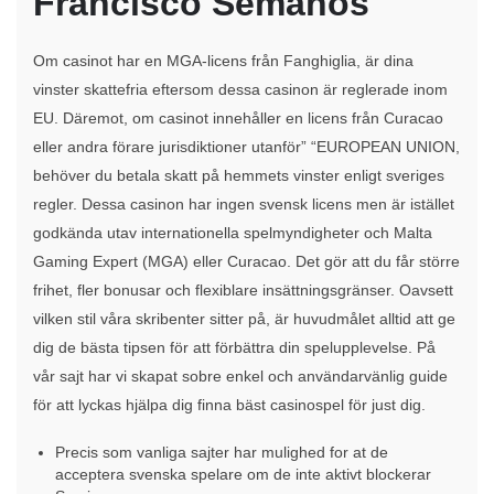
Francisco Semanos
Om casinot har en MGA-licens från Fanghiglia, är dina
vinster skattefria eftersom dessa casinon är reglerade inom
EU. Däremot, om casinot innehåller en licens från Curacao
eller andra förare jurisdiktioner utanför” “EUROPEAN UNION,
behöver du betala skatt på hemmets vinster enligt sveriges
regler. Dessa casinon har ingen svensk licens men är istället
godkända utav internationella spelmyndigheter och Malta
Gaming Expert (MGA) eller Curacao. Det gör att du får större
frihet, fler bonusar och flexiblare insättningsgränser. Oavsett
vilken stil våra skribenter sitter på, är huvudmålet alltid att ge
dig de bästa tipsen för att förbättra din spelupplevelse. På
vår sajt har vi skapat sobre enkel och användarvänlig guide
för att lyckas hjälpa dig finna bäst casinospel för just dig.
Precis som vanliga sajter har mulighed for at de
acceptera svenska spelare om de inte aktivt blockerar