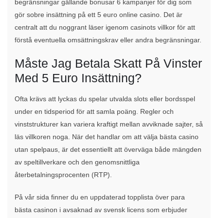
begränsningar gällande bonusar 6 kampanjer för dig som
gör sobre insättning på ett 5 euro online casino. Det är
centralt att du noggrant läser igenom casinots villkor för att
förstå eventuella omsättningskrav eller andra begränsningar.
Måste Jag Betala Skatt På Vinster
Med 5 Euro Insättning?
Ofta krävs att lyckas du spelar utvalda slots eller bordsspel
under en tidsperiod för att samla poäng. Regler och
vinststrukturer kan variera kraftigt mellan avviknade sajter, så
läs villkoren noga. När det handlar om att välja bästa casino
utan spelpaus, är det essentiellt att överväga både mängden
av speltillverkare och den genomsnittliga
återbetalningsprocenten (RTP).
På vår sida finner du en uppdaterad topplista över para
bästa casinon i avsaknad av svensk licens som erbjuder