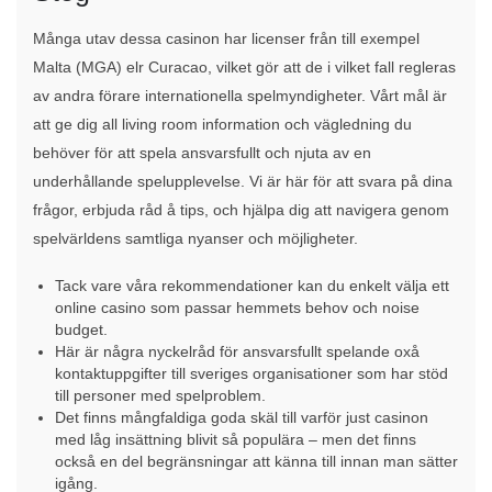
Många utav dessa casinon har licenser från till exempel
Malta (MGA) elr Curacao, vilket gör att de i vilket fall regleras
av andra förare internationella spelmyndigheter. Vårt mål är
att ge dig all living room information och vägledning du
behöver för att spela ansvarsfullt och njuta av en
underhållande spelupplevelse. Vi är här för att svara på dina
frågor, erbjuda råd å tips, och hjälpa dig att navigera genom
spelvärldens samtliga nyanser och möjligheter.
Tack vare våra rekommendationer kan du enkelt välja ett
online casino som passar hemmets behov och noise
budget.
Här är några nyckelråd för ansvarsfullt spelande oxå
kontaktuppgifter till sveriges organisationer som har stöd
till personer med spelproblem.
Det finns mångfaldiga goda skäl till varför just casinon
med låg insättning blivit så populära – men det finns
också en del begränsningar att känna till innan man sätter
igång.