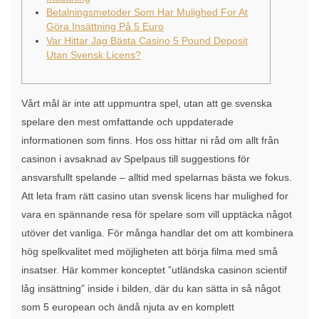
Betalningsmetoder Som Har Mulighed For At
Göra Insättning På 5 Euro
Var Hittar Jag Bästa Casino 5 Pound Deposit
Utan Svensk Licens?
Vårt mål är inte att uppmuntra spel, utan att ge svenska
spelare den mest omfattande och uppdaterade
informationen som finns. Hos oss hittar ni råd om allt från
casinon i avsaknad av Spelpaus till suggestions för
ansvarsfullt spelande – alltid med spelarnas bästa we fokus.
Att leta fram rätt casino utan svensk licens har mulighed for
vara en spännande resa för spelare som vill upptäcka något
utöver det vanliga. För många handlar det om att kombinera
hög spelkvalitet med möjligheten att börja filma med små
insatser. Här kommer konceptet ”utländska casinon scientif
låg insättning” inside i bilden, där du kan sätta in så något
som 5 european och ändå njuta av en komplett