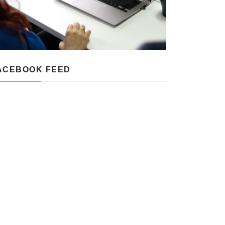
ACEBOOK FEED