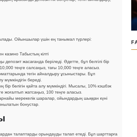
ылады. Ойыншылар үшін ең танымал түрлері:
F
депозит жасағанда беріледі. Әдетте, бұл белгілі бір
0,000 теңге салсаңыз, тағы 10,000 теңге аласыз.
маттарында тегін айналдыру ұсыныстары. Бұл
 мүмкіндігін береді.
бір бөлігін қайта алу мүмкіндігі. Мысалы, 10% кэшбэк
ңге жоғалтып жатсаңыз, 100 теңге аласыз.
найы мерекелік шаралар, ойындардың шыққан күні
ынылатын бонустар.
ы
ардан талаптарды орындауды талап етеді. Бұл шарттарға