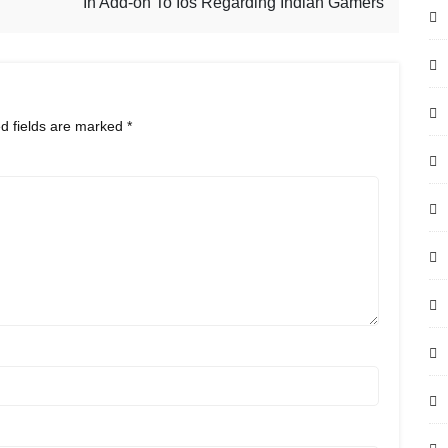
In Add-on To Ios Regarding Indian Gamers
d fields are marked
*