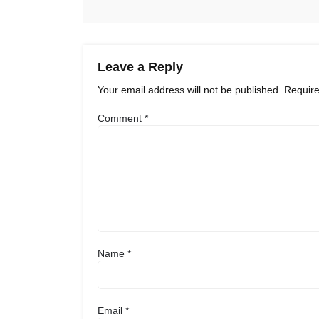
Leave a Reply
Your email address will not be published.
Require
Comment
*
Name
*
Email
*