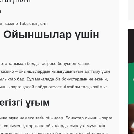
on
t
Бонустармен
казино
Табыстың
: Ойыншылар үшін
кілті
 өте танымал болды, әсіресе бонуспен казино
 казино – ойыншылардың қызығушылығын арттыру үшін
лықтар бар. Бұл мақалада біз бонустардың не екенін,
ойыншыларға қалай пайда әкелетіні жайлы талқылаймыз.
егізгі ұғым
ша ақша немесе тегін ойындар. Бонустар ойыншыларға
ге, сонымен қатар жаңа ойындарды сынауға мүмкіндік
лардың арасында депозиттік бонустар, тегін айналдыру,