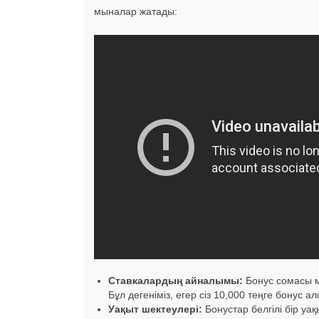
мыналар жатады:
Ставкалардың айналымы:
Бонус сомасы м
Бұл дегеніміз, егер сіз 10,000 теңге бонус а
Уақыт шектеулері:
Бонустар белгілі бір уа