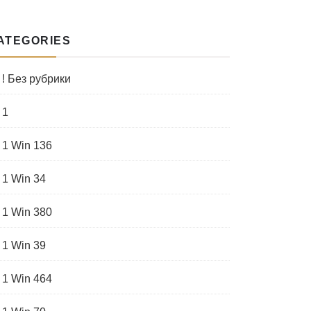
ATEGORIES
! Без рубрики
1
1 Win 136
1 Win 34
1 Win 380
1 Win 39
1 Win 464