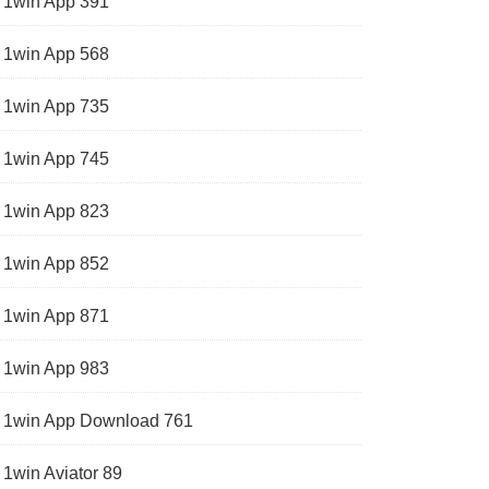
1win App 391
1win App 568
1win App 735
1win App 745
1win App 823
1win App 852
1win App 871
1win App 983
1win App Download 761
1win Aviator 89