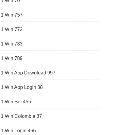
1 Win 70
1 Win 757
1 Win 772
1 Win 783
1 Win 789
1 Win App Download 997
1 Win App Login 38
1 Win Bet 455
1 Win Colombia 37
1 Win Login 466