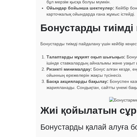
бұл мерзім қысқа болуы мүмкін.
Ойындар бойынша шектеулер:
Кейбір бон
карточкалық ойындарда ғана жұмыс істейді.
Бонустарды тиімді 
Бонустарды тиімді пайдалану үшін кейбір кеңес
Талаптарды мұқият оқып шығыңыз:
Бонус
ішінде ставкалардың айналымы және уақыт 
Ризикті минималдау:
Бонус алған кезде, е
ойынның ережелерін жақсы түсінесіз.
Басқа акцияларды бақылау:
Бонуспен каз
жарияланады. Сондықтан, сайтты үнемі бақ
Жиі қойылатын сұр
Бонустарды қалай алуға 