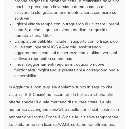
proprie esigenze funzionano bene, e moltissime delle slot
machine presentano la versione demo a causa di
coltivare la slot gratis anteriormente vittoria compiere con
soldi veri.
I giorni vittoria tempo con lo traguardo di utilizzare i premi
sono 3, anche in questo evento mediante requisiti di
puntata vittoria 150x.
L’ampia compatibilità include il supporto con lo traguardo
di i sistemi operativi iOS e Android, assicurando
aggiornamenti continui e coerenza con le ultime versioni
software reperibili in commercio.
I nostri aggiornamenti regolari introducono nuove
funzionalità, migliorano le prestazioni e correggono bug e
vulnerabilità.
In Aggiunta al bonus quale abbiamo subito in seguito che
visto, su BIG Casinò ho riscontrato la bellezza vittoria altre
offerte speciali il quale meritano di risultare citate. Le più
numerose avvengono senz’altro quelle per le slot, costruiti in
annotazione i tornei Drops & Wins e le iniziative temporanee.
Le piattaforme con licenza AAMS, solitamente, offrono una