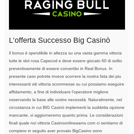
L’offerta Successo Big Casinò
Il bonus è spendibile in altezza su una vasta gamma vittoria
tutte le slot rosa Capecod e deve essere giocato 60 di solito
preventivamente di essere convertito in Real Bonus. In
presente caso potrete invece scorrere la nostra lista dei piu
interessanti siti vittoria scommesse su cui possiamo eseguire
affidamento, a fine di individuare l’operatore migliore
osservando la base alle vostre necessità. Naturalmente, nel
circostanza in cui BIG Casinò implementi la suddetta opzione
mancante, vi aggiorneremo quanto prima. Le considerazioni
finali quale noi vittoria Casinoonlineaams.com ci sentiamo di
compiere in seguito aver provato BigCasino sono