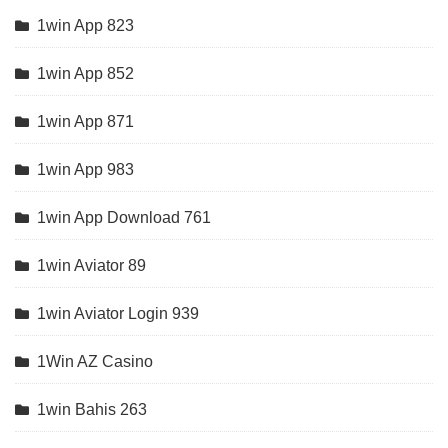
1win App 823
1win App 852
1win App 871
1win App 983
1win App Download 761
1win Aviator 89
1win Aviator Login 939
1Win AZ Casino
1win Bahis 263