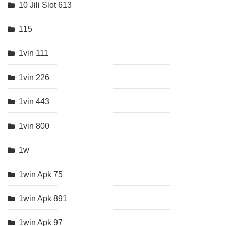
10 Jili Slot 613
115
1vin 111
1vin 226
1vin 443
1vin 800
1w
1win Apk 75
1win Apk 891
1win Apk 97