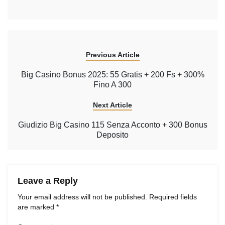
Previous Article
Big Casino Bonus 2025: 55 Gratis + 200 Fs + 300%
Fino A 300
Next Article
Giudizio Big Casino 115 Senza Acconto + 300 Bonus
Deposito
Leave a Reply
Your email address will not be published.
Required fields
are marked
*