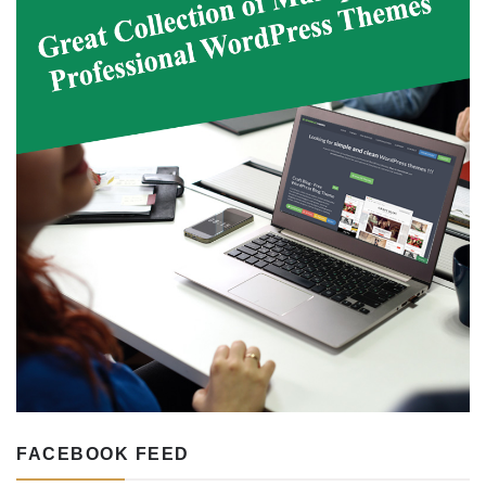
FACEBOOK FEED