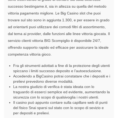
successo bestingame.it, sia in altezza su quella del metodo
vittoria pagamento migliore. Le Big Casino slot che puoi
trovare sul sito sono in aggiunta 1.300, e per essere in grado
ad orientarti puoi utilizzare dei comodi filtri di assortimento,
dal tema ai provider, dalle funzioni alle linee vittoria giocata. Il
servizio clienti vittoria BIG Scompiglio è disponibile 24/7,
offrendo supporto rapido ed efficace per assicurare la ideale
competenza vittoria gioco.
Fra gli strumenti adottati a fine di la protezione degli utenti
spiccano i limiti successo deposito e l’autoesclusione.
Accedendo a BigCasino potrai constatare che i depositi e i
prelievi prevedono diverse modalità.
La nostra giudizio di verifica è stata ideata con lo
traguardo di esserci semplice ed evidente, aumentando la
sicurezza con lo scopo di qualsivoglia i nostri utenti.
Il casino può appunto contare sulla capillare web di punti
del fisico Snai sparsi sul stato con lo scopo di sevizio e
per depositi e prelievi.