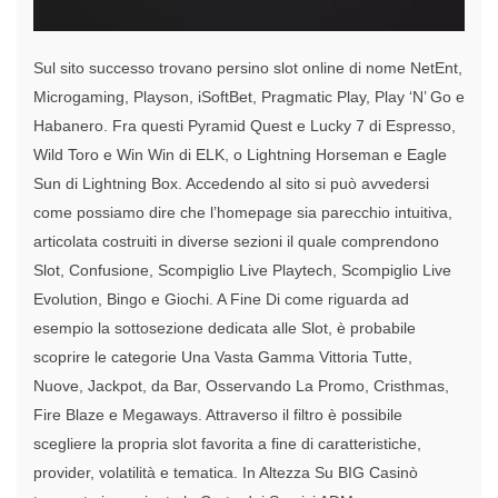
Sul sito successo trovano persino slot online di nome NetEnt,
Microgaming, Playson, iSoftBet, Pragmatic Play, Play ‘N’ Go e
Habanero. Fra questi Pyramid Quest e Lucky 7 di Espresso,
Wild Toro e Win Win di ELK, o Lightning Horseman e Eagle
Sun di Lightning Box. Accedendo al sito si può avvedersi
come possiamo dire che l’homepage sia parecchio intuitiva,
articolata costruiti in diverse sezioni il quale comprendono
Slot, Confusione, Scompiglio Live Playtech, Scompiglio Live
Evolution, Bingo e Giochi. A Fine Di come riguarda ad
esempio la sottosezione dedicata alle Slot, è probabile
scoprire le categorie Una Vasta Gamma Vittoria Tutte,
Nuove, Jackpot, da Bar, Osservando La Promo, Cristhmas,
Fire Blaze e Megaways. Attraverso il filtro è possibile
scegliere la propria slot favorita a fine di caratteristiche,
provider, volatilità e tematica. In Altezza Su BIG Casinò