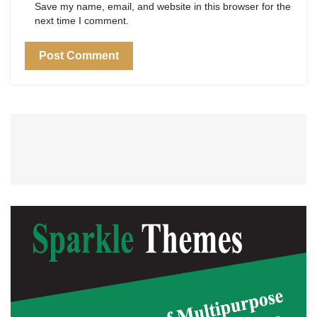
Save my name, email, and website in this browser for the
next time I comment.