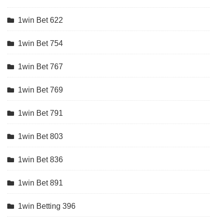
1win Bet 622
1win Bet 754
1win Bet 767
1win Bet 769
1win Bet 791
1win Bet 803
1win Bet 836
1win Bet 891
1win Betting 396