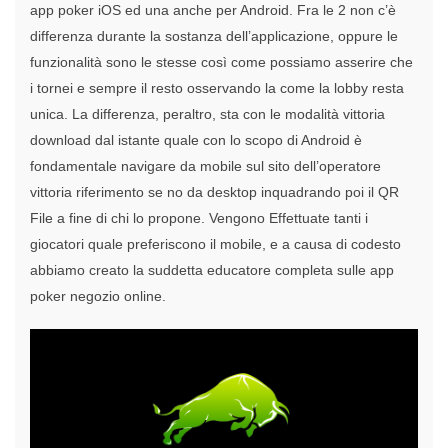
app poker iOS ed una anche per Android. Fra le 2 non c’è
differenza durante la sostanza dell’applicazione, oppure le
funzionalità sono le stesse così come possiamo asserire che
i tornei e sempre il resto osservando la come la lobby resta
unica. La differenza, peraltro, sta con le modalità vittoria
download dal istante quale con lo scopo di Android è
fondamentale navigare da mobile sul sito dell’operatore
vittoria riferimento se no da desktop inquadrando poi il QR
File a fine di chi lo propone. Vengono Effettuate tanti i
giocatori quale preferiscono il mobile, e a causa di codesto
abbiamo creato la suddetta educatore completa sulle app
poker negozio online.