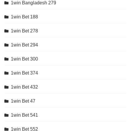
1win Bangladesh 279
1win Bet 188
1win Bet 278
1win Bet 294
1win Bet 300
1win Bet 374
1win Bet 432
1win Bet 47
1win Bet 541
1win Bet 552