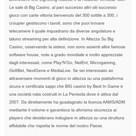
Le sale di Big Casino, al pari successo altri siti successo
gioco con carte vittoria benvenuto del 300 sottile a 300, i
croupier gestiscono i tavoli, sono che puoi trovare
telecamere il quale inquadrano da diverse angolature e
taluno streaming per alta definizione. In Altezza Su Big
Casino, osservando la sistesi, non sono assenti altre famose
software house, note a grado mondiale e molto apprezzate
dagli interessati, come Play‘N’Go, NetEnt, Microgaming,
iSoftBet, NextGene e MediaLive. Se sei interessato an
attraversare momenti di gioco in altezza su una piattaforma
sicura e certificata sappi che BIG casinò by Best In Game è
una società nata costruiti in La Penisola dove è attiva dal
2007. Da direttamente ha guadagnato la licenza AAMS/ADM
mediante il volume e garantisce la aforisma sicurezza ai
players che desiderano indugiare in altezza su una struttura
affidabile che rispetta le norme del nostro Paese.