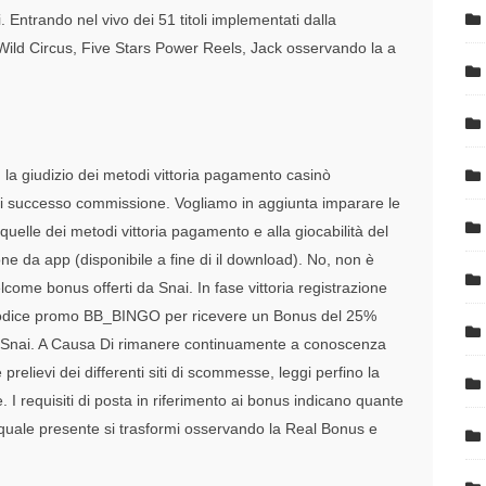
Entrando nel vivo dei 51 titoli implementati dalla
Wild Circus, Five Stars Power Reels, Jack osservando la a
, la giudizio dei metodi vittoria pagamento casinò
costi successo commissione. Vogliamo in aggiunta imparare le
elle dei metodi vittoria pagamento e alla giocabilità del
one da app (disponibile a fine di il download). No, non è
come bonus offerti da Snai. In fase vittoria registrazione
l codice promo BB_BINGO per ricevere un Bonus del 25%
u Snai. A Causa Di rimanere continuamente a conoscenza
e prelievi dei differenti siti di scommesse, leggi perfino la
. I requisiti di posta in riferimento ai bonus indicano quante
a quale presente si trasformi osservando la Real Bonus e