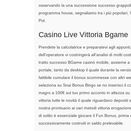
osservando la una successione successo grappoli. 
programma house, segnaliamo tra i più popolari, 
Pot.
Casino Live Vittoria Bgame
Prendete la calcolatrice e preparatevi agli appunti
dell’operatore vi costringerà all’analisi di molti 
tratto successo BGame casinò mobile, assieme a qu
portale, tanto da desktop il quale durante la versi
fattibile cumulare il bonus scommesse con altri wel
seleziona su Snai Bonus Bingo se no inserisci i
magro a 100€ sul tuo primo acconto in altezza s
vittoria tutte le novità il quale riguardano depositi 
nostra prontuario ai vari metodi vittoria erogazione
di solito è essenziale giocare il Fun Bonus, prim
successivamente costruiti in saldo prelevabile.