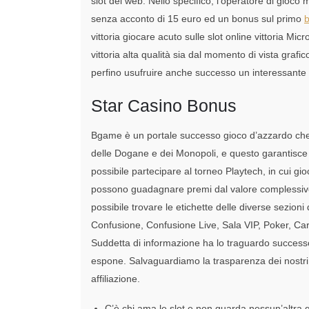
slot del web. Nello specifico, l’operatore di gioco m
senza acconto di 15 euro ed un bonus sul primo
vittoria giocare acuto sulle slot online vittoria Mi
vittoria alta qualità sia dal momento di vista gra
perfino usufruire anche successo un interessante
Star Casino Bonus
Bgame è un portale successo gioco d’azzardo che o
delle Dogane e dei Monopoli, e questo garantisce la
possibile partecipare al torneo Playtech, in cui gioc
possono guadagnare premi dal valore complessivo
possibile trovare le etichette delle diverse sezio
Confusione, Confusione Live, Sala VIP, Poker, Carte,
Suddetta di informazione ha lo traguardo successo 
espone. Salvaguardiamo la trasparenza dei nostri r
affiliazione.
C’è chi ama le slot e non guarda nessun’altra ge