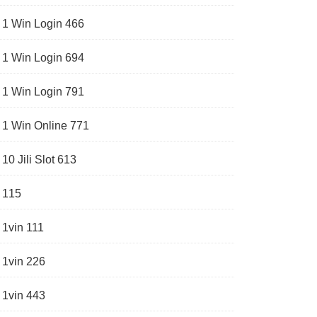
1 Win Login 466
1 Win Login 694
1 Win Login 791
1 Win Online 771
10 Jili Slot 613
115
1vin 111
1vin 226
1vin 443