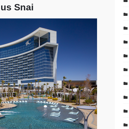
nus Snai