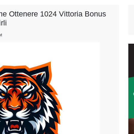
e Ottenere 1024 Vittoria Bonus
rli
on
t
Bonus
Benvenuto
Snai,
Come
Ottenere
1024
Vittoria
Bonus
Apertura
Incontro
E
Convertirli