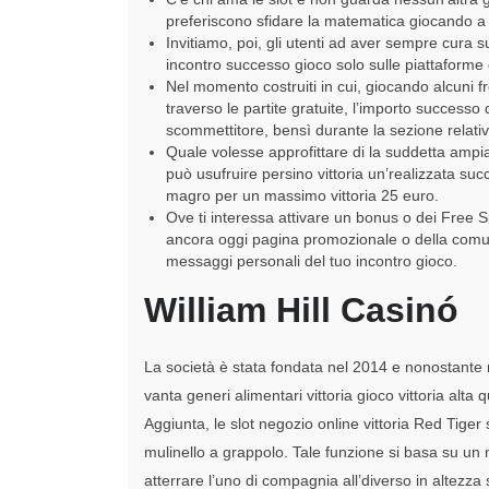
preferiscono sfidare la matematica giocando a bl
Invitiamo, poi, gli utenti ad aver sempre cura 
incontro successo gioco solo sulle piattaform
Nel momento costruiti in cui, giocando alcuni fr
traverso le partite gratuite, l’importo successo 
scommettitore, bensì durante la sezione relativ
Quale volesse approfittare di la suddetta ampia
può usufruire persino vittoria un’realizzata su
magro per un massimo vittoria 25 euro.
Ove ti interessa attivare un bonus o dei Free Sp
ancora oggi pagina promozionale o della comu
messaggi personali del tuo incontro gioco.
William Hill Casinó
La società è stata fondata nel 2014 e nonostante
vanta generi alimentari vittoria gioco vittoria alta 
Aggiunta, le slot negozio online vittoria Red Tiger s
mulinello a grappolo. Tale funzione si basa su un 
atterrare l’uno di compagnia all’diverso in altezza