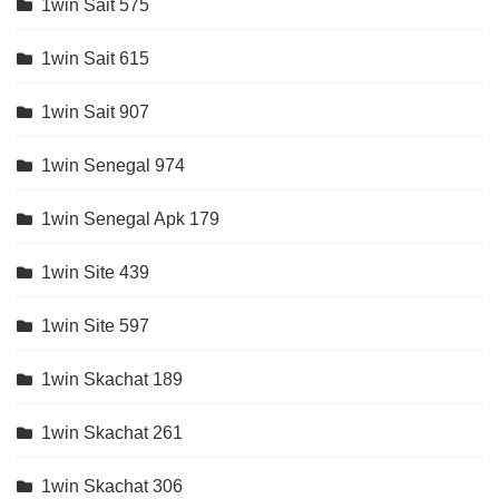
1win Sait 575
1win Sait 615
1win Sait 907
1win Senegal 974
1win Senegal Apk 179
1win Site 439
1win Site 597
1win Skachat 189
1win Skachat 261
1win Skachat 306