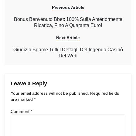
Previous Article
Bonus Benvenuto Bbet: 100% Sulla Anteriormente
Ricarica, Fino A Quaranta Euro!
Next Article
Giudizio Bgame Tutti I Dettagli Del Ingenuo Casinò
Del Web
Leave a Reply
Your email address will not be published.
Required fields
are marked
*
Comment
*