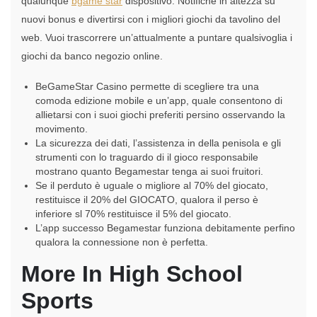
qualunque
bgame star
dispositivo. Notifiche in altezza su
nuovi bonus e divertirsi con i migliori giochi da tavolino del
web. Vuoi trascorrere un’attualmente a puntare qualsivoglia i
giochi da banco negozio online.
BeGameStar Casino permette di scegliere tra una
comoda edizione mobile e un’app, quale consentono di
allietarsi con i suoi giochi preferiti persino osservando la
movimento.
La sicurezza dei dati, l’assistenza in della penisola e gli
strumenti con lo traguardo di il gioco responsabile
mostrano quanto Begamestar tenga ai suoi fruitori.
Se il perduto è uguale o migliore al 70% del giocato,
restituisce il 20% del GIOCATO, qualora il perso è
inferiore sl 70% restituisce il 5% del giocato.
L’app successo Begamestar funziona debitamente perfino
qualora la connessione non è perfetta.
More In High School
Sports