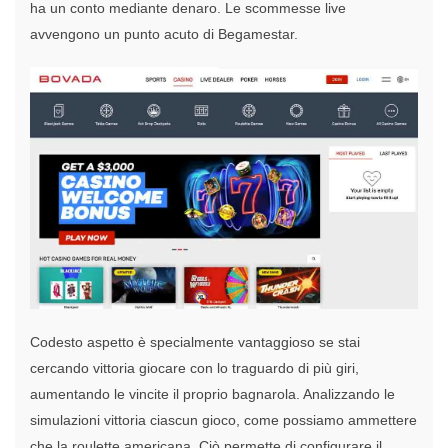
ha un conto mediante denaro. Le scommesse live
avvengono un punto acuto di Begamestar.
Codesto aspetto è specialmente vantaggioso se stai
cercando vittoria giocare con lo traguardo di più giri,
aumentando le vincite il proprio bagnarola. Analizzando le
simulazioni vittoria ciascun gioco, come possiamo ammettere
che la roulette americana. Ciò permette di configurare il