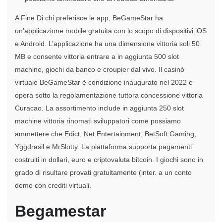
A Fine Di chi preferisce le app, BeGameStar ha
un’applicazione mobile gratuita con lo scopo di dispositivi iOS
e Android. L’applicazione ha una dimensione vittoria soli 50
MB e consente vittoria entrare a in aggiunta 500 slot
machine, giochi da banco e croupier dal vivo. Il casinò
virtuale BeGameStar è condizione inaugurato nel 2022 e
opera sotto la regolamentazione tuttora concessione vittoria
Curacao. La assortimento include in aggiunta 250 slot
machine vittoria rinomati sviluppatori come possiamo
ammettere che Edict, Net Entertainment, BetSoft Gaming,
Yggdrasil e MrSlotty. La piattaforma supporta pagamenti
costruiti in dollari, euro e criptovaluta bitcoin. I giochi sono in
grado di risultare provati gratuitamente (inter. a un conto
demo con crediti virtuali.
Begamestar