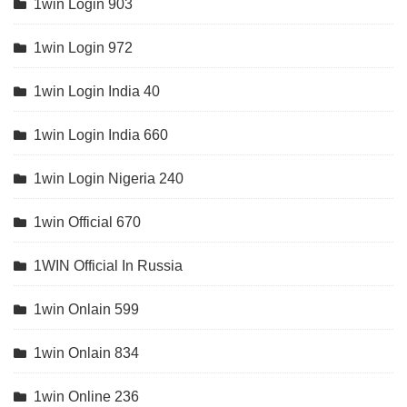
1win Login 903
1win Login 972
1win Login India 40
1win Login India 660
1win Login Nigeria 240
1win Official 670
1WIN Official In Russia
1win Onlain 599
1win Onlain 834
1win Online 236