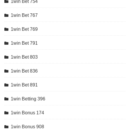
1win Bet 754
1win Bet 767
1win Bet 769
1win Bet 791
1win Bet 803
1win Bet 836
1win Bet 891
1win Betting 396
1win Bonus 174
1win Bonus 908