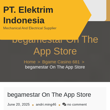
Skip
PT. Elektrim
to
content
Indonesia
Mechanical And Electrical Supplier
‎begamestar On The
App Store
Home
Bgame Casino 681
‎begamestar On The App Store
‎begamestar On The App Store
on
June 20, 2025
andri.ming46
no comment
‎begamestar