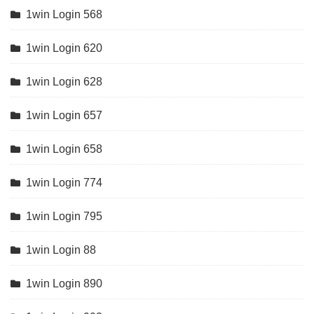
1win Login 568
1win Login 620
1win Login 628
1win Login 657
1win Login 658
1win Login 774
1win Login 795
1win Login 88
1win Login 890