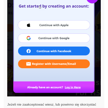
Jeżeli nie zaakceptować wiesz, lub powinno się skorzystać