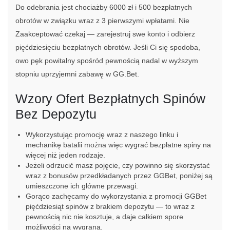
Do odebrania jest chociażby 6000 zł i 500 bezpłatnych
obrotów w związku wraz z 3 pierwszymi wpłatami. Nie
Zaakceptować czekaj — zarejestruj swe konto i odbierz
pięćdziesięciu bezpłatnych obrotów. Jeśli Ci się spodoba,
owo pęk powitalny spośród pewnością nadal w wyższym
stopniu uprzyjemni zabawę w GG.Bet.
Wzory Ofert Bezpłatnych Spinów
Bez Depozytu
Wykorzystując promocję wraz z naszego linku i
mechanikę batalii można więc wygrać bezpłatne spiny na
więcej niż jeden rodzaje.
Jeżeli odrzucić masz pojęcie, czy powinno się skorzystać
wraz z bonusów przedkładanych przez GGBet, poniżej są
umieszczone ich główne przewagi.
Gorąco zachęcamy do wykorzystania z promocji GGBet
pięćdziesiąt spinów z brakiem depozytu — to wraz z
pewnością nic nie kosztuje, a daje całkiem spore
możliwości na wygraną.