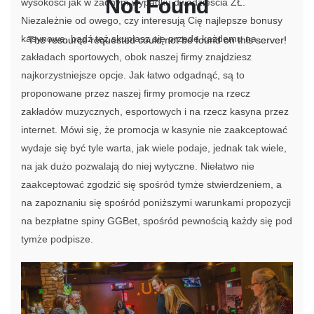
Not Found
Not Found
wysokości jak w żadnym wypadku dwadzieścia ZŁ.
Niezależnie od owego, czy interesują Cię najlepsze bonusy
kasynowe, bądź też skupiasz się przede każdemu na
The resource requested could not be found on this server!
The resource requested could not be found on this server!
zakładach sportowych, obok naszej firmy znajdziesz
najkorzystniejsze opcje. Jak łatwo odgadnąć, są to
proponowane przez naszej firmy promocje na rzecz
zakładów muzycznych, esportowych i na rzecz kasyna przez
internet. Mówi się, że promocja w kasynie nie zaakceptować
wydaje się być tyle warta, jak wiele podaje, jednak tak wiele,
na jak dużo pozwalają do niej wytyczne. Niełatwo nie
zaakceptować zgodzić się spośród tymże stwierdzeniem, a
na zapoznaniu się spośród poniższymi warunkami propozycji
na bezpłatne spiny GGBet, spośród pewnością każdy się pod
tymże podpisze.