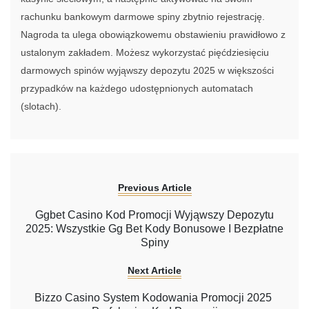
rachunku bankowym darmowe spiny zbytnio rejestrację.
Nagroda ta ulega obowiązkowemu obstawieniu prawidłowo z
ustalonym zakładem. Możesz wykorzystać pięćdziesięciu
darmowych spinów wyjąwszy depozytu 2025 w większości
przypadków na każdego udostępnionych automatach
(slotach).
Previous Article
Ggbet Casino Kod Promocji Wyjąwszy Depozytu
2025: Wszystkie Gg Bet Kody Bonusowe I Bezpłatne
Spiny
Next Article
Bizzo Casino System Kodowania Promocji 2025 ️