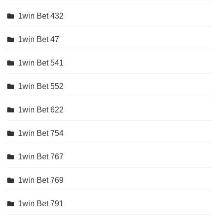
1win Bet 432
1win Bet 47
1win Bet 541
1win Bet 552
1win Bet 622
1win Bet 754
1win Bet 767
1win Bet 769
1win Bet 791