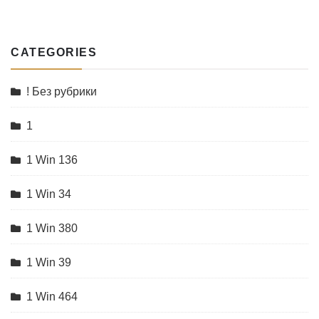
CATEGORIES
! Без рубрики
1
1 Win 136
1 Win 34
1 Win 380
1 Win 39
1 Win 464