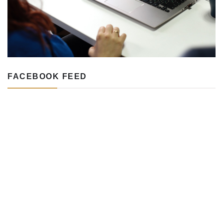
FACEBOOK FEED