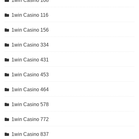
1win Casino 108
1win Casino 116
1win Casino 156
1win Casino 334
1win Casino 431
1win Casino 453
1win Casino 464
1win Casino 578
1win Casino 772
1win Casino 837