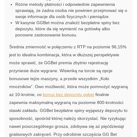
Różne metody płatności i odpowiednie zapewnienia
sprawiają, że żadna osoba nie powinien przejmować się o
swoje informacje dla osób fizycznych i pieniądze.
W kasynie GGBet można znaleźć bezpłatne spiny bez
depozytu, które da się wymienić na gotówkę albo
ponowne zastosowanie bonusu.
Średnia zmienność w połączeniu z RTP na poziomie 96,15%
jest to idealna kombinacja, która w dłuższej perspektywie
może sprawić, że GGBet premia zbytnio rejestrację
przyniesie duże wygrane. Wisienką na torcie są opcje
bonusowe tejże maszyny, a przede wszystkim „Koło
mnożników”. Owo możliwość, która może pomnożyć wygraną
aż 10-krotnie, co
bonus bez depozytu ggbet
finalnie
zapewnia maksymalną wygraną na poziomie 800-krotności
stawki zakładu. GGBet bezpłatne spiny wyjąwszy depozytu to
sposobność, spośród której należy skorzystać. Nie ryzykując
nawet poszczególnego grosza, zdobywa się aż pięćdziesiąt
gratisowych zakręceń. Przy odrobinie szczęścia GG Bet