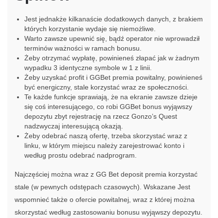
Jest jednakże kilkanaście dodatkowych danych, z brakiem
których korzystanie wydaje się niemożliwe.
Warto zawsze upewnić się, bądź operator nie wprowadził
terminów ważności w ramach bonusu.
Żeby otrzymać wypłatę, powinieneś złapać jak w żadnym
wypadku 3 identyczne symbole w 1 z linii.
Żeby uzyskać profit i GGBet premia powitalny, powinieneś
być energiczny, stale korzystać wraz ze społeczności.
Te każde funkcje sprawiają, że na ekranie zawsze dzieje
się coś interesującego, co robi GGBet bonus wyjąwszy
depozytu zbyt rejestrację na rzecz Gonzo’s Quest
nadzwyczaj interesującą okazją.
Żeby odebrać naszą ofertę, trzeba skorzystać wraz z
linku, w którym miejscu należy zarejestrować konto i
według prostu odebrać nadprogram.
Najczęściej można wraz z GG Bet deposit premia korzystać
stale (w pewnych odstępach czasowych). Wskazane Jest
wspomnieć także o ofercie powitalnej, wraz z której można
skorzystać według zastosowaniu bonusu wyjąwszy depozytu.