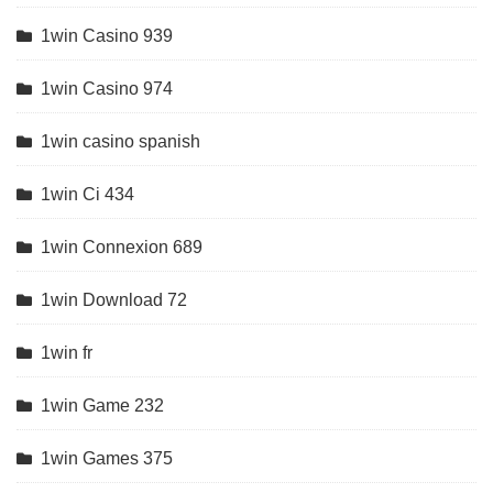
1win Casino 939
1win Casino 974
1win casino spanish
1win Ci 434
1win Connexion 689
1win Download 72
1win fr
1win Game 232
1win Games 375