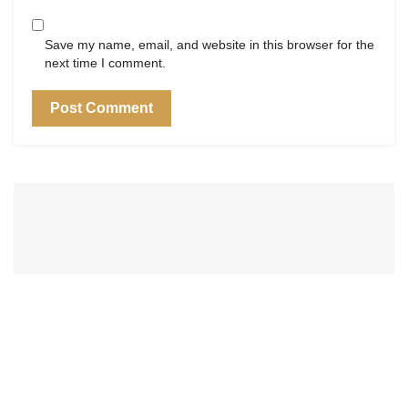
Save my name, email, and website in this browser for the
next time I comment.