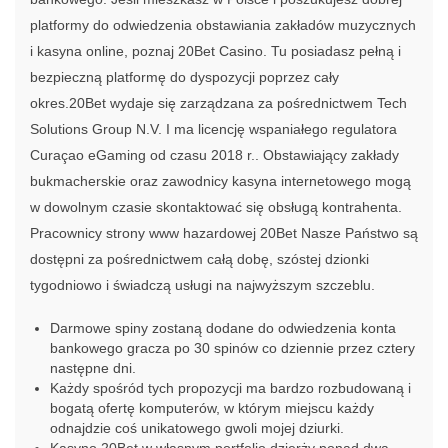
platformy do odwiedzenia obstawiania zakładów muzycznych
i kasyna online, poznaj 20Bet Casino. Tu posiadasz pełną i
bezpieczną platformę do dyspozycji poprzez cały
okres.20Bet wydaje się zarządzana za pośrednictwem Tech
Solutions Group N.V. I ma licencję wspaniałego regulatora
Curaçao eGaming od czasu 2018 r.. Obstawiający zakłady
bukmacherskie oraz zawodnicy kasyna internetowego mogą
w dowolnym czasie skontaktować się obsługą kontrahenta.
Pracownicy strony www hazardowej 20Bet Nasze Państwo są
dostępni za pośrednictwem całą dobę, szóstej dzionki
tygodniowo i świadczą usługi na najwyższym szczeblu.
Darmowe spiny zostaną dodane do odwiedzenia konta
bankowego gracza po 30 spinów co dziennie przez cztery
następne dni.
Każdy spośród tych propozycji ma bardzo rozbudowaną i
bogatą ofertę komputerów, w którym miejscu każdy
odnajdzie coś unikatowego gwoli mojej dziurki.