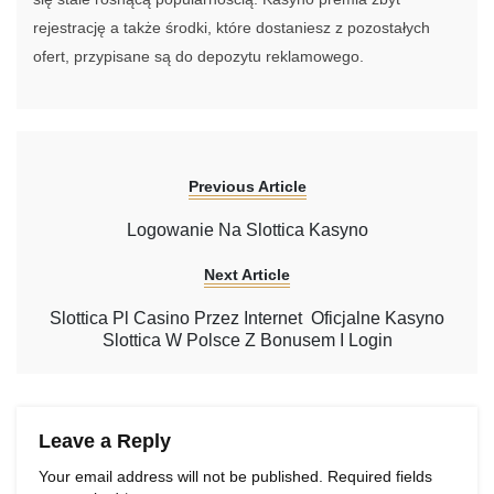
rejestrację a także środki, które dostaniesz z pozostałych
ofert, przypisane są do depozytu reklamowego.
Previous Article
Logowanie Na Slottica Kasyno
Next Article
Slottica Pl Casino Przez Internet ️ Oficjalne Kasyno
Slottica W Polsce Z Bonusem I Login
Leave a Reply
Your email address will not be published.
Required fields