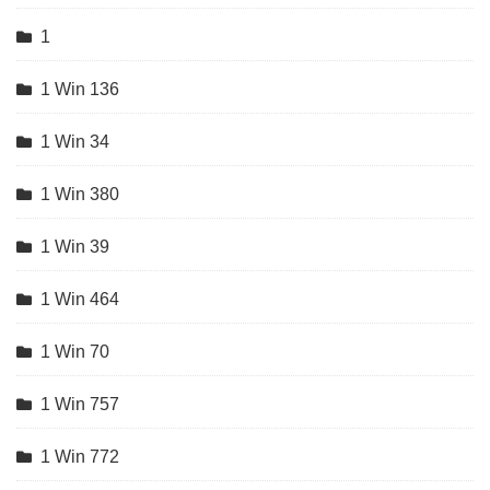
1
1 Win 136
1 Win 34
1 Win 380
1 Win 39
1 Win 464
1 Win 70
1 Win 757
1 Win 772