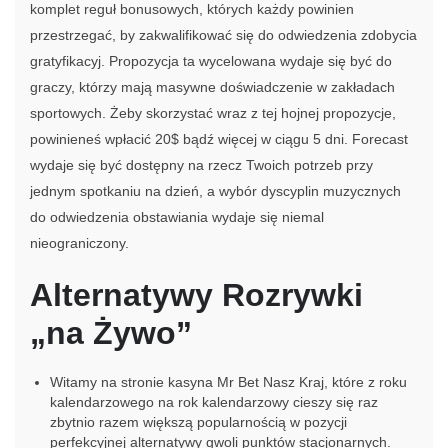
komplet reguł bonusowych, których każdy powinien
przestrzegać, by zakwalifikować się do odwiedzenia zdobycia
gratyfikacyj. Propozycja ta wycelowana wydaje się być do
graczy, którzy mają masywne doświadczenie w zakładach
sportowych. Żeby skorzystać wraz z tej hojnej propozycje,
powinieneś wpłacić 20$ bądź więcej w ciągu 5 dni. Forecast
wydaje się być dostępny na rzecz Twoich potrzeb przy
jednym spotkaniu na dzień, a wybór dyscyplin muzycznych
do odwiedzenia obstawiania wydaje się niemal
nieograniczony.
Alternatywy Rozrywki
„na Żywo”
Witamy na stronie kasyna Mr Bet Nasz Kraj, które z roku
kalendarzowego na rok kalendarzowy cieszy się raz
zbytnio razem większą popularnością w pozycji
perfekcyjnej alternatywy gwoli punktów stacjonarnych.