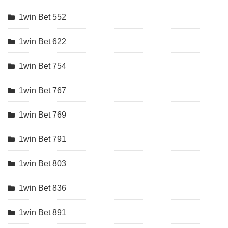
1win Bet 552
1win Bet 622
1win Bet 754
1win Bet 767
1win Bet 769
1win Bet 791
1win Bet 803
1win Bet 836
1win Bet 891